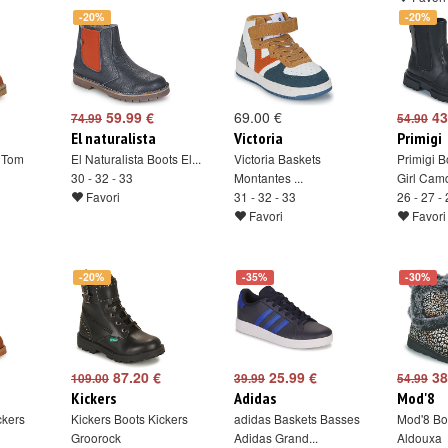
-20%
-20%
59.99 €
69.00 €
43
74.99
54.90
El naturalista
Victoria
Primigi
s Tom
El Naturalista Boots El...
Victoria Baskets
Primigi B
30 - 32 - 33
Montantes ...
Girl Cam
Favori
31 - 32 - 33
26 - 27 - 
Favori
Favori
-20%
-35%
-30%
87.20 €
25.99 €
38
109.00
39.99
54.99
Kickers
Adidas
Mod'8
ckers
Kickers Boots Kickers
adidas Baskets Basses
Mod'8 Bo
Groorock
Adidas Grand...
Aldouxa