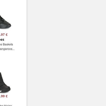
.97 €
oos
s Baskets
angaroos...
.99 €
tes Neige