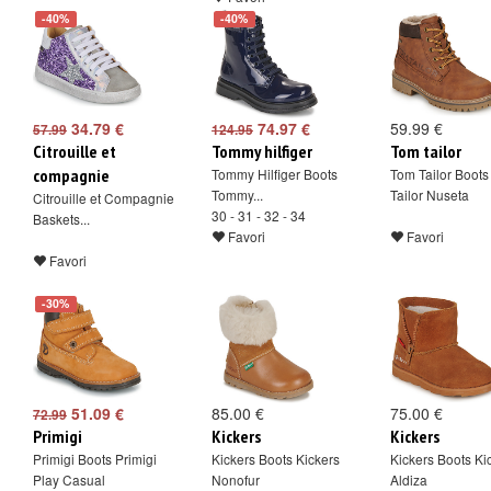
-40%
-40%
34.79 €
74.97 €
59.99 €
57.99
124.95
Citrouille et
Tommy hilfiger
Tom tailor
compagnie
Tommy Hilfiger Boots
Tom Tailor Boot
Tommy...
Tailor Nuseta
Citrouille et Compagnie
30 - 31 - 32 - 34
Baskets...
Favori
Favori
Favori
-30%
51.09 €
85.00 €
75.00 €
72.99
Primigi
Kickers
Kickers
Primigi Boots Primigi
Kickers Boots Kickers
Kickers Boots Ki
Play Casual
Nonofur
Aldiza