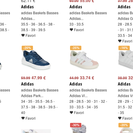
62.11 €
55.00 €
28
60.00
37.99
Adidas
Adidas
Adidas
Basses
adidas Baskets Basses
adidas Baskets Basses
adidas B
Adidas...
Adidas...
Adidas Gr
 36 -
35.5 - 36 - 36.5 - 38 -
33 - 33.5
28 - 28.5 
 38.5 -
38.5 - 39 - 39.5
Favori
- 31 - 31.
Favori
33.5 - 34
Favori
-20%
-25%
-16%
47.99 €
33.74 €
32
59.99
44.99
38.00
Adidas
Adidas
Adidas
Basses
adidas Baskets Basses
adidas Baskets Basses
adidas B
Adidas Park...
Adidas Vl...
Adidas Vs
5
34 - 35 - 35.5 - 36.5 -
28 - 28.5 - 30 - 31 - 32 -
28 - 29 - 
37.5 - 38 - 38.5 - 39.5 -
33 - 33.5 - 34 - 35
31.5 - 32 
40
Favori
- 35
Favori
Favori
-30%
-20%