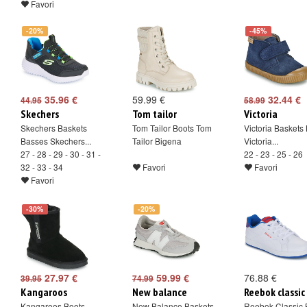
Favori
-20%
-45%
35.96 €
59.99 €
32.44 €
44.95
58.99
Skechers
Tom tailor
Victoria
Skechers Baskets
Tom Tailor Boots Tom
Victoria Baskets
Basses Skechers...
Tailor Bigena
Victoria...
27 - 28 - 29 - 30 - 31 -
22 - 23 - 25 - 26
32 - 33 - 34
Favori
Favori
Favori
-30%
-20%
27.97 €
59.99 €
76.88 €
39.95
74.99
Kangaroos
New balance
Reebok classic
Kangaroos Boots
New Balance Baskets
Reebok Classic 