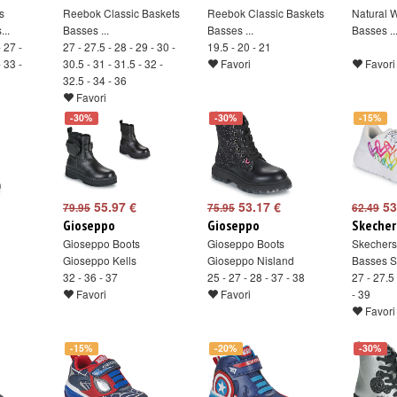
s
Reebok Classic Baskets
Reebok Classic Baskets
Natural 
..
Basses ...
Basses ...
Basses ..
- 27 -
27 - 27.5 - 28 - 29 - 30 -
19.5 - 20 - 21
- 33 -
30.5 - 31 - 31.5 - 32 -
Favori
Favori
32.5 - 34 - 36
Favori
-30%
-30%
-15%
55.97 €
53.17 €
53
79.95
75.95
62.49
Gioseppo
Gioseppo
Skecher
Gioseppo Boots
Gioseppo Boots
Skechers
Gioseppo Kells
Gioseppo Nisland
Basses S
32 - 36 - 37
25 - 27 - 28 - 37 - 38
27 - 27.5 
Favori
Favori
- 39
Favori
-15%
-20%
-30%