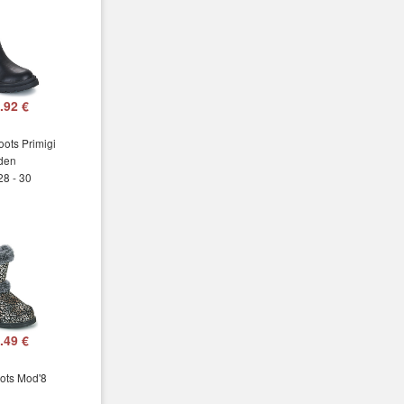
.92 €
oots Primigi
den
28 - 30
.49 €
ots Mod'8