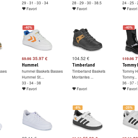
29 - 31 - 33 - 34
28 - 29 - 30 - 38.5
24 - 25 -
Favori
Favori
Favori
-40%
-40%
35.97 €
104.52 €
7
59.95
119.95
Hummel
Timberland
Tommy h
sses
hummel Baskets Basses
Timberland Baskets
Tommy Hi
Hummel St....
Montantes ...
Tommy...
33 - 34 - 38
36 - 37 -
Favori
Favori
Favori
-8%
-25%