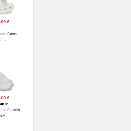
.99 €
bots Crocs
am...
.00 €
ance
nce Baskets
ew...