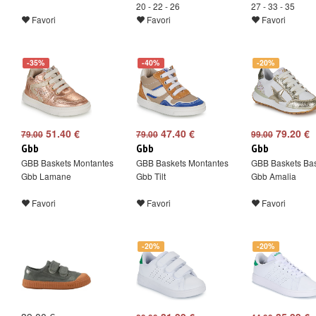
20 - 22 - 26
27 - 33 - 35
Favori
Favori
Favori
-35%
-40%
-20%
51.40 €
47.40 €
79.20 €
79.00
79.00
99.00
Gbb
Gbb
Gbb
GBB Baskets Montantes
GBB Baskets Montantes
GBB Baskets Ba
Gbb Lamane
Gbb Tilt
Gbb Amalia
Favori
Favori
Favori
-20%
-20%