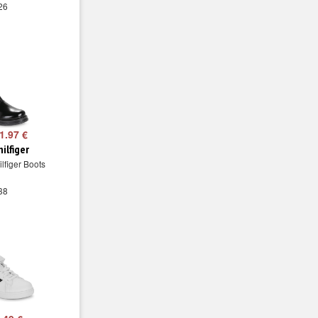
 26
1.97 €
ilfiger
lfiger Boots
 38