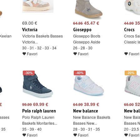
69.00 €
45.47 €
35
64.95
44.99
Victoria
Gioseppo
Crocs
Keelan
Victoria Baskets Basses
Gioseppo Boots
Crocs Sa
Victoria...
Gioseppo Aside
Classic I
30 - 31 - 32 - 33 - 34
26 - 28 - 30
Favori
Favori
Favori
-30%
-40%
-20%
€
69.99 €
38.99 €
52
99.99
64.99
65.00
Polo ralph lauren
New balance
New bal
asses
Polo Ralph Lauren
New Balance Baskets
New Bala
Baskets Montantes...
Basses New...
Basses N
- 35
35 - 39 - 40
28 - 30 - 31 - 35
20 - 23.5
Favori
Favori
Favori