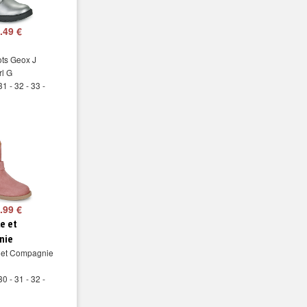
.49 €
ts Geox J
rl G
31 - 32 - 33 -
.99 €
le et
nie
e et Compagnie
30 - 31 - 32 -