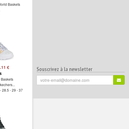
World Baskets
.
.11 €
Souscrivez à la newsletter
s
Votre
 Baskets
S'ins
email
kechers...
(*)
- 28.5 - 29 - 37
: