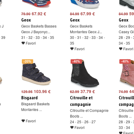
67.92 €
67.99 €
59
79.90
84.99
84.99
Geox
Geox
Geox
 J
Geox Baskets Basses
Geox Baskets
Geox Boo
Geox J Bayonyc...
Montantes Geox J...
Casey Gi
- 39
31 - 32 - 33 - 34 - 35
30 - 31 - 32 - 33 - 34 -
28 - 29 - 
Favori
35
34 - 35
Favori
Favori
-20%
-40%
-40%
103.96 €
37.79 €
44
129.95
62.99
74.99
Bisgaard
Citrouille et
Citrouil
s
Bisgaard Baskets
compagnie
compag
Montantes ...
Citrouille et Compagnie
Citrouill
Boots ...
Boots ...
Favori
24 - 25 - 26 - 27
28 - 29 - 
Favori
33 - 34
Favori