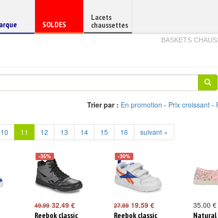
Lacets
haussure
Chaussure
arque
SOLDES
chaussettes
e
en
BASKETS CHAUS
Trier par :
En promotion
-
Prix croissant
-
10
11
12
13
14
15
16
suivant »
-35%
-30%
32.49 €
19.59 €
35.00 €
49.99
27.99
Reebok classic
Reebok classic
Natural