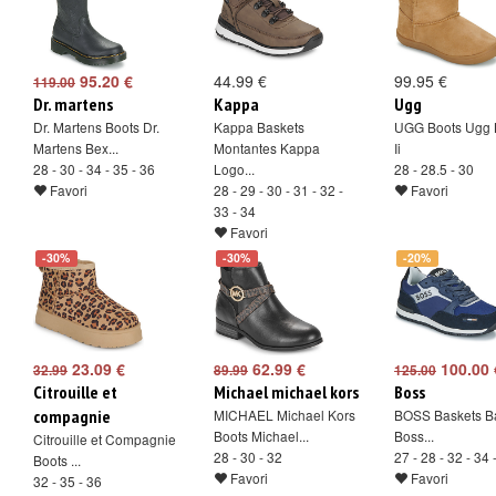
95.20 €
44.99 €
99.95 €
119.00
Dr. martens
Kappa
Ugg
Dr. Martens Boots Dr.
Kappa Baskets
UGG Boots Ugg 
Martens Bex...
Montantes Kappa
Ii
28 - 30 - 34 - 35 - 36
Logo...
28 - 28.5 - 30
Favori
28 - 29 - 30 - 31 - 32 -
Favori
33 - 34
Favori
-30%
-30%
-20%
23.09 €
62.99 €
100.00 
32.99
89.99
125.00
Citrouille et
Michael michael kors
Boss
compagnie
MICHAEL Michael Kors
BOSS Baskets B
Boots Michael...
Boss...
Citrouille et Compagnie
28 - 30 - 32
27 - 28 - 32 - 34 
Boots ...
Favori
Favori
32 - 35 - 36