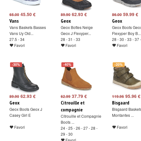
45.50 €
62.93 €
59.99 €
65.00
89.90
86.00
Vans
Geox
Geox
Vans Baskets Basses
Geox Bottes Neige
Geox Boots Geox
Vans Uy Old...
Geox J Flexyper...
Flexyper Boy B...
27.5 - 34
28 - 31 - 33
28 - 30 - 33 - 37 
Favori
Favori
Favori
-30%
-40%
-20%
62.93 €
37.79 €
95.96 €
89.90
62.99
119.95
Geox
Citrouille et
Bisgaard
Geox Boots Geox J
compagnie
Bisgaard Basket
Casey Girl E
Montantes ...
Citrouille et Compagnie
Boots ...
Favori
Favori
24 - 25 - 26 - 27 - 28 -
29 - 30
Favori