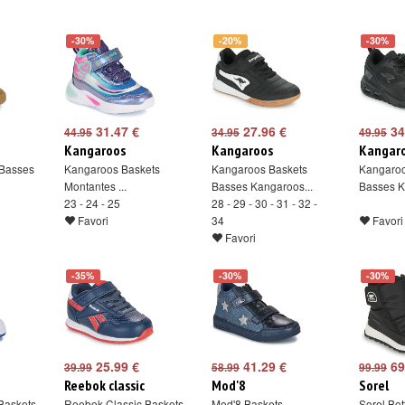
-30%
-20%
-30%
31.47 €
27.96 €
34
44.95
34.95
49.95
Kangaroos
Kangaroos
Kangar
 Basses
Kangaroos Baskets
Kangaroos Baskets
Kangaroo
Montantes ...
Basses Kangaroos...
Basses K
23 - 24 - 25
28 - 29 - 30 - 31 - 32 -
Favori
34
Favori
Favori
-35%
-30%
-30%
25.99 €
41.29 €
69
39.99
58.99
99.99
Reebok classic
Mod'8
Sorel
Baskets
Reebok Classic Baskets
Mod'8 Baskets
Sorel Bot