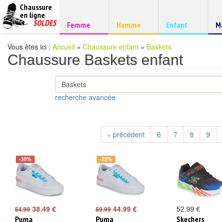
Chaussure
chaussures
en ligne
Chaussure
pas
SOLDES
Chaussure
Chaussure
Chaussure
C
Femme
Homme
Enfant
M
à
cheres
d
petits
prix
Vous êtes ici :
Accueil
»
Chaussure enfant
»
Baskets
Chaussure Baskets enfant
recherche avancée
« précédent
6
7
8
9
-30%
-25%
38.49 €
44.99 €
52.99 €
54.99
59.99
Puma
Puma
Skechers