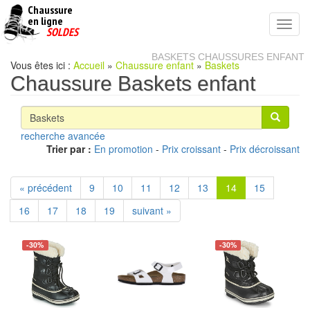
Chaussure
chaussures
en ligne
Toggl
pas
SOLDES
navig
cheres
BASKETS CHAUSSURES ENFANT
Vous êtes ici :
Accueil
»
Chaussure enfant
»
Baskets
Chaussure Baskets enfant
recherche avancée
Trier par :
En promotion
-
Prix croissant
-
Prix décroissant
« précédent
9
10
11
12
13
14
15
16
17
18
19
suivant »
-30%
-30%