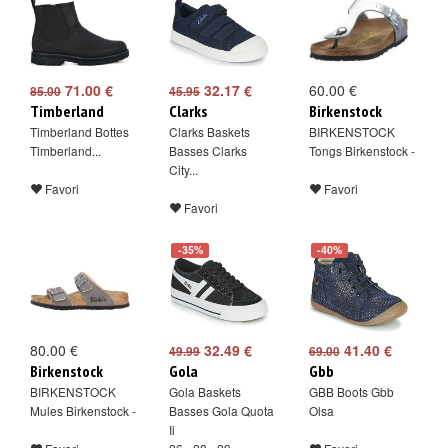
71.00 €
32.17 €
60.00 €
85.00
45.95
Timberland
Clarks
Birkenstock
Timberland Bottes
Clarks Baskets
BIRKENSTOCK
Timberland...
Basses Clarks
Tongs Birkenstock -
City...
Favori
Favori
Favori
-35%
-40%
80.00 €
32.49 €
41.40 €
49.99
69.00
Birkenstock
Gola
Gbb
BIRKENSTOCK
Gola Baskets
GBB Boots Gbb
Mules Birkenstock -
Basses Gola Quota
Olsa
Ii