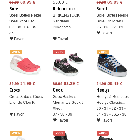
69.99 €
55.00 €
69.99 €
99.99
99.99
Sorel
Birkenstock
Sorel
Sorel Bottes Neige
BIRKENSTOCK
Sorel Bottes Neige
Sorel Yoot Pac...
Sandales
Sorel Childrens...
32 - 33 - 34 - 35 -
Birkenstock...
25 - 26 - 27 - 29
36
Favori
Favori
Favori
-20%
-30%
-10%
31.99 €
62.29 €
58.49 €
39.99
88.99
64.99
Crocs
Geox
Heelys
Crocs Sabots Crocs
Geox Baskets
Heelys à Roulettes
Literide Clog K
Montantes Geox J
Heelys Classic...
Xled...
30 - 31 - 32 - 33 -
Favori
37 - 38 - 39
34 - 35 - 36.5 - 38
Favori
Favori
-20%
-30%
-40%