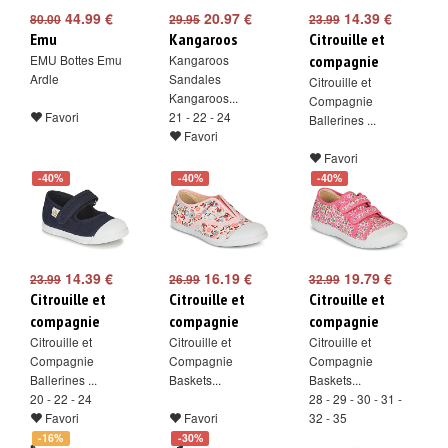
44.99 €
20.97 €
14.39 €
80.00
29.95
23.99
Emu
Kangaroos
Citrouille et
EMU Bottes Emu
Kangaroos
compagnie
Ardle
Sandales
Citrouille et
Kangaroos...
Compagnie
Favori
21 - 22 - 24
Ballerines ...
Favori
Favori
-40%
-40%
-40%
14.39 €
16.19 €
19.79 €
23.99
26.99
32.99
Citrouille et
Citrouille et
Citrouille et
compagnie
compagnie
compagnie
Citrouille et
Citrouille et
Citrouille et
Compagnie
Compagnie
Compagnie
Ballerines ...
Baskets...
Baskets...
20 - 22 - 24
28 - 29 - 30 - 31 -
Favori
Favori
32 - 35
Favori
-16%
-30%