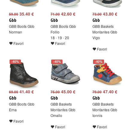
35.40 €
42.60 €
43.80 €
59.00
71.00
73.00
Gbb
Gbb
Gbb
GBB Boots Gbb
GBB Boots Gbb
GBB Baskets
Norman
Follio
Montantes Gbb
18 - 19 - 20
Vigo
Favori
Favori
Favori
-40%
-40%
-40%
41.40 €
45.00 €
47.40 €
69.00
75.00
79.00
Gbb
Gbb
Gbb
GBB Boots Gbb
GBB Baskets
GBB Baskets
Erna
Montantes Gbb
Montantes Gbb
Omallo
Ionnis
Favori
Favori
Favori