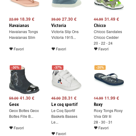
18.39 €
27.30 €
31.49 €
22.99
39.00
44.99
Havaianas
Victoria
Chicco
Havaianas Tongs
Victoria Slip Ons
Chicco Sandales
Havaianas Slim
Victoria 1915...
Chicco Cedder
20 - 22 - 24
Favori
Favori
Favori
-30%
-37%
-20%
41.30 €
28.31 €
11.99 €
59.00
45.00
14.99
Geox
Le coq sportif
Roxy
Geox Bottes Geox
Le Coq Sportif
Roxy Tongs Roxy
Bottes Fille B...
Baskets Basses
Viva Gltr Iii
Le...
28 - 30 - 31
Favori
Favori
Favori