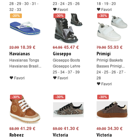
28 - 29 - 30 - 31 -
23 - 24 - 25 - 26
18 - 19 - 20
32 - 33
Favori
Favori
Favori
-20%
-30%
-30%
18.39 €
45.47 €
55.93 €
22.99
64.95
79.90
Havaianas
Gioseppo
Primigi
Havaianas Tongs
Gioseppo Boots
Primigi Baskets
Havaianas Brasil...
Gioseppo Lehre
Basses Primigi...
25 - 34 - 37 - 39
24 - 25 - 26 - 27 -
Favori
Favori
28
Favori
-30%
-30%
-30%
41.29 €
41.30 €
34.30 €
58.99
59.00
49.00
Robeez
Victoria
Victoria