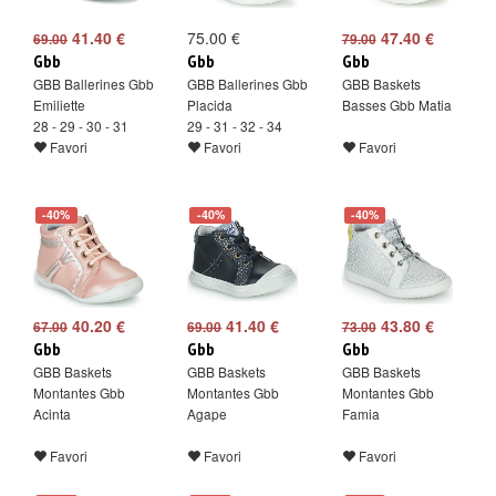
41.40 €
75.00 €
47.40 €
69.00
79.00
Gbb
Gbb
Gbb
GBB Ballerines Gbb
GBB Ballerines Gbb
GBB Baskets
Emiliette
Placida
Basses Gbb Matia
28 - 29 - 30 - 31
29 - 31 - 32 - 34
Favori
Favori
Favori
-40%
-40%
-40%
40.20 €
41.40 €
43.80 €
67.00
69.00
73.00
Gbb
Gbb
Gbb
GBB Baskets
GBB Baskets
GBB Baskets
Montantes Gbb
Montantes Gbb
Montantes Gbb
Acinta
Agape
Famia
Favori
Favori
Favori