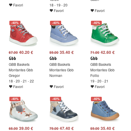
Favori
18 - 19 - 20
Favori
Favori
-40%
-40%
-40%
40.20 €
35.40 €
42.60 €
67.00
59.00
71.00
Gbb
Gbb
Gbb
GBB Baskets
GBB Baskets
GBB Baskets
Montantes Gbb
Montantes Gbb
Montantes Gbb
Gregor
Norman
Follio
18 - 20 - 21 - 22
19 - 20 - 21
Favori
Favori
Favori
-40%
-40%
-40%
39.00 €
47.40 €
35.40 €
65.00
79.00
59.00