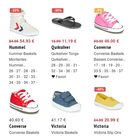
-35%
-30%
-8%
54.93 €
11.19 €
46.00 €
84.95
15.99
50.00
Hummel
Quiksilver
Converse
hummel Baskets
Quiksilver Tongs
Converse Baskets
Montantes
Quiksilver...
Basses Converse...
Hummel...
28 - 29 - 30 - 31 -
17 - 18 - 19 - 20 -
26 - 27 - 28 - 29 -
32 - 34 - 36 - 37
33.5 - 35 - 36 - 37
30 - 31 - 32 - 33 -
Favori
Favori
34 - 35 - 36 - 37 -
38 - 39 - 40
-40%
Favori
40.60 €
41.17 €
20.99 €
34.99
Converse
Victoria
Victoria
Converse Baskets
Victoria Baskets
Victoria Slip Ons