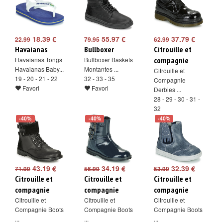
18.39 €
55.97 €
37.79 €
22.99
79.95
62.99
Havaianas
Bullboxer
Citrouille et
Havaianas Tongs
Bullboxer Baskets
compagnie
Havaianas Baby...
Montantes ...
Citrouille et
19 - 20 - 21 - 22
32 - 33 - 35
Compagnie
Favori
Favori
Derbies ...
28 - 29 - 30 - 31 -
32
Favori
-40%
-40%
-40%
43.19 €
34.19 €
32.39 €
71.99
56.99
53.99
Citrouille et
Citrouille et
Citrouille et
compagnie
compagnie
compagnie
Citrouille et
Citrouille et
Citrouille et
Compagnie Boots
Compagnie Boots
Compagnie Boots
...
...
...