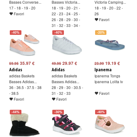
Basses Converse...
Basses Victoria...
Victoria Camping...
17 - 18 - 19 - 20
18 - 19 - 20 - 21 -
18 - 19 - 20 - 22 -
Favori
22 - 23 - 24 - 25 -
26
26 - 28 - 29 - 30 -
Favori
31 - 32 - 33 - 34 -
36
-40%
-40%
-20%
Favori
35.97 €
29.97 €
19.19 €
59.95
49.95
23.99
Adidas
Adidas
Ipanema
adidas Baskets
adidas Baskets
Ipanema Tongs
Basses Adidas...
Basses Adidas...
Ipanema Lolita Iv
36 - 36.5 - 37.5 - 38
28 - 29 - 30 - 30.5 -
- 38.5
31 - 32 - 33
Favori
Favori
Favori
-44%
-30%
-40%