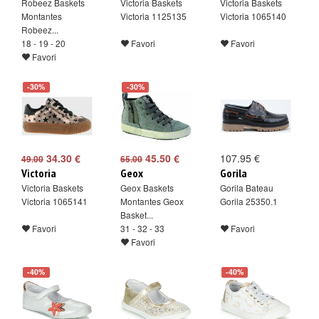
Robeez Baskets
Victoria Baskets
Victoria Baskets
Montantes
Victoria 1125135
Victoria 1065140
Robeez...
18 - 19 - 20
Favori
Favori
Favori
-30%
-30%
34.30 €
45.50 €
107.95 €
49.00
65.00
Victoria
Geox
Gorila
Victoria Baskets
Geox Baskets
Gorila Bateau
Victoria 1065141
Montantes Geox
Gorila 25350.1
Basket...
Favori
31 - 32 - 33
Favori
Favori
-40%
-40%