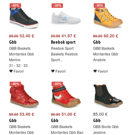
-40%
-30%
-30%
53.40 €
41.97 €
60.20 €
89.00
59.95
86.00
Gbb
Reebok sport
Gbb
GBB Baskets
Reebok Sport
GBB Baskets
Montantes Gbb
Baskets Reebok
Montantes Gbb
Merino
Sport...
Anatole
31 - 32 - 33
Favori
Favori
Favori
-40%
-40%
53.40 €
51.00 €
85.00 €
89.00
85.00
Gbb
Gbb
Gbb
GBB Baskets
GBB Baskets
GBB Boots Gbb
Montantes Gbb
Montantes Gbb Bao
Jessine