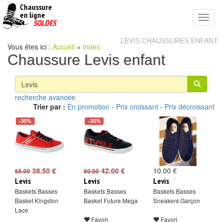
Chaussure
chaussures
en ligne
Toggl
pas
SOLDES
navig
cheres
LEVIS CHAUSSURES ENFANT
Vous êtes ici :
Accueil
»
Index
Chaussure Levis enfant
recherche avancée
Trier par :
En promotion
-
Prix croissant
-
Prix décroissant
-30%
-30%
38.50 €
42.00 €
10.00 €
55.00
60.00
Levis
Levis
Levis
Baskets Basses
Baskets Basses
Baskets Basses
Basket Kingston
Basket Future Mega
Sneakers Garçon
Lace
Favori
Favori