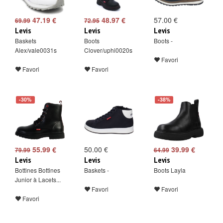
47.19 €
48.97 €
57.00 €
69.99
72.95
Levis
Levis
Levis
Baskets
Boots
Boots -
Alex/vale0031s
Clover/uphi0020s
Favori
Favori
Favori
-30%
-38%
55.99 €
50.00 €
39.99 €
79.99
64.99
Levis
Levis
Levis
Bottines Bottines
Baskets -
Boots Layla
Junior à Lacets...
Favori
Favori
Favori