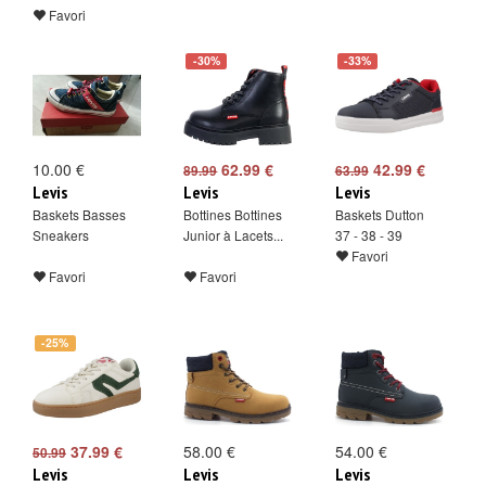
Favori
-30%
-33%
10.00 €
62.99 €
42.99 €
89.99
63.99
Levis
Levis
Levis
Baskets Basses
Bottines Bottines
Baskets Dutton
Sneakers
Junior à Lacets...
37 - 38 - 39
Favori
Favori
Favori
-25%
37.99 €
58.00 €
54.00 €
50.99
Levis
Levis
Levis