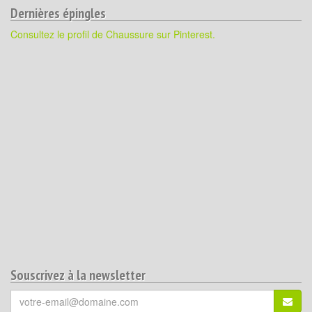
Dernières épingles
Consultez le profil de Chaussure sur Pinterest.
Souscrivez à la newsletter
Votre
S'ins
email