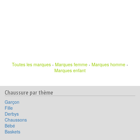
Toutes les marques
-
Marques femme
-
Marques homme
-
Marques enfant
Chaussure par thème
Garçon
Fille
Derbys
Chaussons
Bébé
Baskets