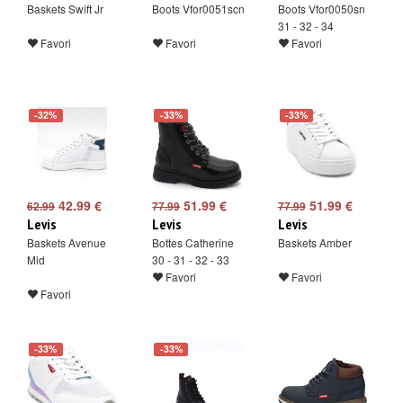
Baskets Swift Jr
Boots Vfor0051scn
Boots Vfor0050sn
31 - 32 - 34
Favori
Favori
Favori
-32%
-33%
-33%
42.99 €
51.99 €
51.99 €
62.99
77.99
77.99
Levis
Levis
Levis
Baskets Avenue
Bottes Catherine
Baskets Amber
Mid
30 - 31 - 32 - 33
Favori
Favori
Favori
-33%
-33%