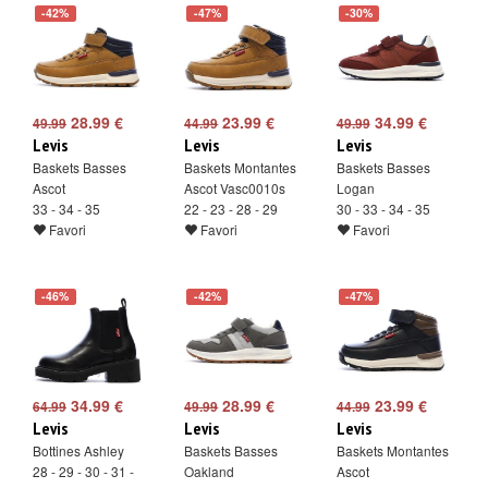
-42%
-47%
-30%
28.99 €
23.99 €
34.99 €
49.99
44.99
49.99
Levis
Levis
Levis
Baskets Basses
Baskets Montantes
Baskets Basses
Ascot
Ascot Vasc0010s
Logan
33 - 34 - 35
22 - 23 - 28 - 29
30 - 33 - 34 - 35
Favori
Favori
Favori
-46%
-42%
-47%
34.99 €
28.99 €
23.99 €
64.99
49.99
44.99
Levis
Levis
Levis
Bottines Ashley
Baskets Basses
Baskets Montantes
28 - 29 - 30 - 31 -
Oakland
Ascot