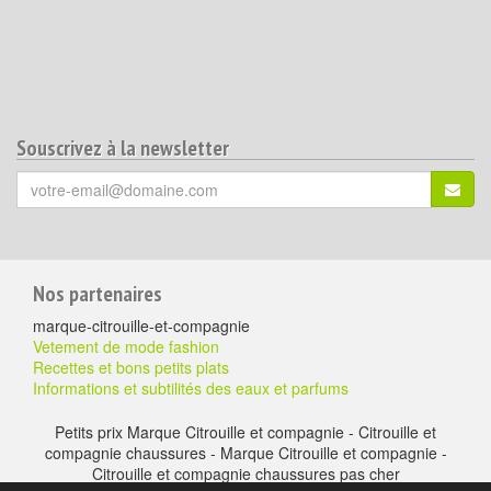
Souscrivez à la newsletter
Votre
S'ins
email
(*)
:
Pour
Nos partenaires
aller
marque-citrouille-et-compagnie
plus
Vetement de mode fashion
Recettes et bons petits plats
loin
Informations et subtilités des eaux et parfums
Petits prix Marque Citrouille et compagnie - Citrouille et
compagnie chaussures - Marque Citrouille et compagnie -
Citrouille et compagnie chaussures pas cher