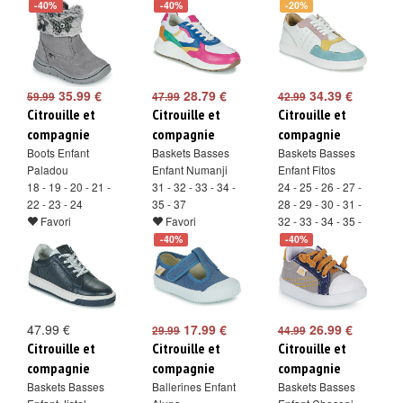
-40%
-40%
-20%
35.99 €
28.79 €
34.39 €
59.99
47.99
42.99
Citrouille et
Citrouille et
Citrouille et
compagnie
compagnie
compagnie
Boots Enfant
Baskets Basses
Baskets Basses
Paladou
Enfant Numanji
Enfant Fitos
18 - 19 - 20 - 21 -
31 - 32 - 33 - 34 -
24 - 25 - 26 - 27 -
22 - 23 - 24
35 - 37
28 - 29 - 30 - 31 -
Favori
Favori
32 - 33 - 34 - 35 -
36 - 37 - 38
-40%
-40%
Favori
47.99 €
17.99 €
26.99 €
29.99
44.99
Citrouille et
Citrouille et
Citrouille et
compagnie
compagnie
compagnie
Baskets Basses
Ballerines Enfant
Baskets Basses