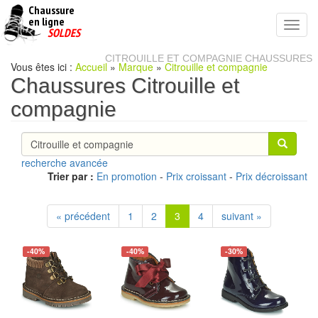
Chaussure
chaussures
en ligne
Toggl
pas
SOLDES
navig
cheres
CITROUILLE ET COMPAGNIE CHAUSSURES
Vous êtes ici :
Accueil
»
Marque
»
Citrouille et compagnie
Chaussures Citrouille et
compagnie
recherche avancée
Trier par :
En promotion
-
Prix croissant
-
Prix décroissant
« précédent
1
2
3
4
suivant »
-40%
-40%
-30%