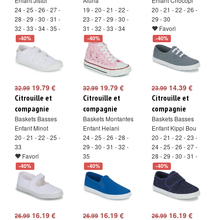
Enfant Jistol
Aluna
Enfant Chocopi
24 - 25 - 26 - 27 -
19 - 20 - 21 - 22 -
20 - 21 - 22 - 26 -
28 - 29 - 30 - 31 -
23 - 27 - 29 - 30 -
29 - 30
32 - 33 - 34 - 35 -
31 - 32 - 33 - 34
Favori
36 - 37 - 38
Favori
-40%
-40%
-40%
Favori
19.79 €
19.79 €
14.39 €
32.99
32.99
23.99
Citrouille et
Citrouille et
Citrouille et
compagnie
compagnie
compagnie
Baskets Basses
Baskets Montantes
Baskets Basses
Enfant Minot
Enfant Helani
Enfant Kippi Bou
20 - 21 - 22 - 25 -
24 - 25 - 26 - 28 -
20 - 21 - 22 - 23 -
33
29 - 30 - 31 - 32 -
24 - 25 - 26 - 27 -
Favori
35
28 - 29 - 30 - 31 -
Favori
32 - 33
-40%
-40%
-40%
Favori
16.19 €
16.19 €
16.19 €
26.99
26.99
26.99