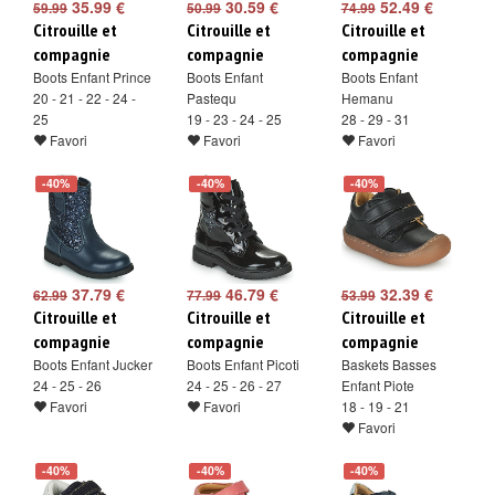
35.99 €
30.59 €
52.49 €
59.99
50.99
74.99
Citrouille et
Citrouille et
Citrouille et
compagnie
compagnie
compagnie
Boots Enfant Prince
Boots Enfant
Boots Enfant
20 - 21 - 22 - 24 -
Pastequ
Hemanu
25
19 - 23 - 24 - 25
28 - 29 - 31
Favori
Favori
Favori
-40%
-40%
-40%
37.79 €
46.79 €
32.39 €
62.99
77.99
53.99
Citrouille et
Citrouille et
Citrouille et
compagnie
compagnie
compagnie
Boots Enfant Jucker
Boots Enfant Picoti
Baskets Basses
24 - 25 - 26
24 - 25 - 26 - 27
Enfant Piote
Favori
Favori
18 - 19 - 21
Favori
-40%
-40%
-40%