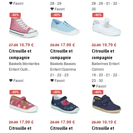
Favori
28 - 29
28 - 29 - 31 - 32 -
Favori
35
Favori
-40%
-40%
-40%
16.79 €
17.99 €
19.79 €
27.99
29.99
32.99
Citrouille et
Citrouille et
Citrouille et
compagnie
compagnie
compagnie
Baskets Montantes
Baskets Basses
Ballerines Enfant
Enfant Outil...
Enfant Ozamina
Ozimini
21 - 22 - 23
19 - 20 - 21 - 22 -
Favori
Favori
23 - 30
Favori
-40%
-40%
-40%
17.99 €
17.99 €
16.19 €
29.99
29.99
26.99
Citrouille et
Citrouille et
Citrouille et