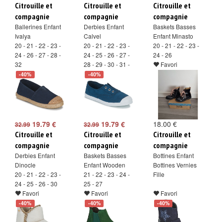
Citrouille et
Citrouille et
Citrouille et
compagnie
compagnie
compagnie
Ballerines Enfant
Derbies Enfant
Baskets Basses
Ivalya
Calvel
Enfant Minasto
20 - 21 - 22 - 23 -
20 - 21 - 22 - 23 -
20 - 21 - 22 - 23 -
24 - 26 - 27 - 28 -
24 - 25 - 26 - 27 -
24 - 26
32
28 - 29 - 30 - 31 -
Favori
Favori
32 - 33
-40%
-40%
Favori
19.79 €
19.79 €
18.00 €
32.99
32.99
Citrouille et
Citrouille et
Citrouille et
compagnie
compagnie
compagnie
Derbies Enfant
Baskets Basses
Bottines Enfant
Dinocle
Enfant Wooden
Bottines Vernies
20 - 21 - 22 - 23 -
21 - 22 - 23 - 24 -
Fille
24 - 25 - 26 - 30
25 - 27
Favori
Favori
Favori
-40%
-40%
-40%