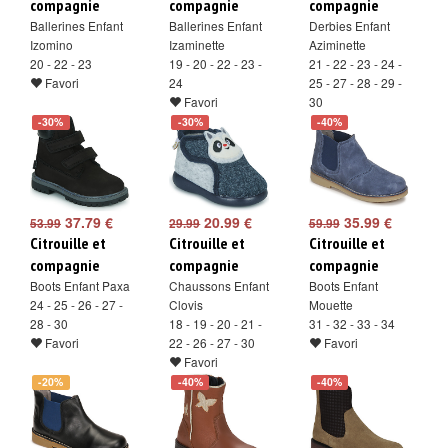
compagnie
compagnie
compagnie
Ballerines Enfant
Ballerines Enfant
Derbies Enfant
Izomino
Izaminette
Aziminette
20 - 22 - 23
19 - 20 - 22 - 23 -
21 - 22 - 23 - 24 -
Favori
24
25 - 27 - 28 - 29 -
Favori
30
Favori
-30%
-30%
-40%
37.79 €
20.99 €
35.99 €
53.99
29.99
59.99
Citrouille et
Citrouille et
Citrouille et
compagnie
compagnie
compagnie
Boots Enfant Paxa
Chaussons Enfant
Boots Enfant
24 - 25 - 26 - 27 -
Clovis
Mouette
28 - 30
18 - 19 - 20 - 21 -
31 - 32 - 33 - 34
Favori
22 - 26 - 27 - 30
Favori
Favori
-20%
-40%
-40%