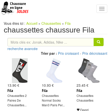
Chaussure
chaussures
en ligne
Toggl
pas
SOLDES
navig
cheres
Vous êtes ici :
Accueil
»
Chaussettes
»
Fila
chaussettes chaussure Fila
recherche avancée
Trier par :
Prix croissant
-
Prix décroissant
13.90 €
10.93 €
23.45 €
Fila
Fila
Fila
Chaussettes 2
Chaussettes
Chaussettes
Paires De
Normal Socks
Chaussettes
Chaussettes...
Man3 Pairs Per...
Favori