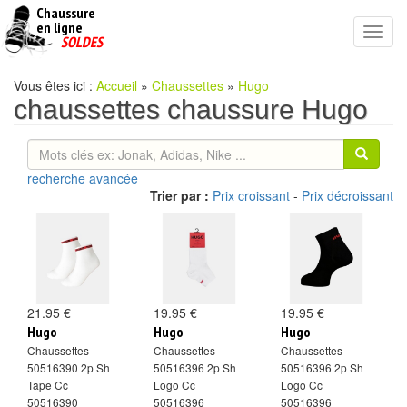
Chaussure
chaussures
en ligne
Toggl
pas
SOLDES
navig
cheres
Vous êtes ici :
Accueil
»
Chaussettes
»
Hugo
chaussettes chaussure Hugo
recherche avancée
Trier par :
Prix croissant
-
Prix décroissant
21.95 €
19.95 €
19.95 €
Hugo
Hugo
Hugo
Chaussettes
Chaussettes
Chaussettes
50516390 2p Sh
50516396 2p Sh
50516396 2p Sh
Tape Cc
Logo Cc
Logo Cc
50516390
50516396
50516396