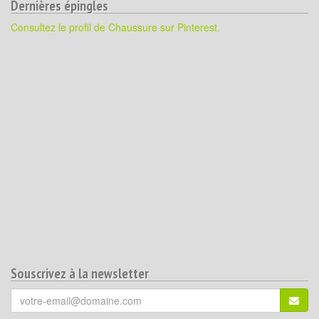
Dernières épingles
Consultez le profil de Chaussure sur Pinterest.
Souscrivez à la newsletter
Votre
S'ins
email