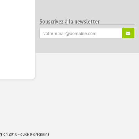
Souscrivez à la newsletter
Votre
S'ins
email
(*)
:
ersion 2016 - duke & gregouns