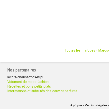
Toutes les marques
-
Marqu
Pour
Nos partenaires
aller
lacets-chaussettes-kilpi
plus
Vetement de mode fashion
Recettes et bons petits plats
loin
Informations et subtilités des eaux et parfums
A propos
-
Mentions légales