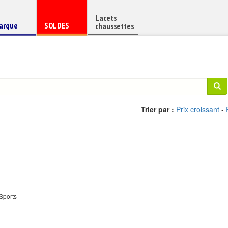
Lacets
haussure
Chaussure
arque
SOLDES
chaussettes
e
en
Trier par :
Prix croissant
-
Sports