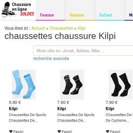
Chaussure
chaussures
en ligne
Chaussure
pas
SOLDES
Chaussure
Chaussure
Chaussure
C
Femme
Homme
Enfant
M
à
cheres
d
petits
prix
Vous êtes ici :
Accueil
»
Chaussettes
»
Kilpi
chaussettes chaussure Kilpi
recherche avancée
5.90 €
7.90 €
7.90 €
Kilpi
Kilpi
Kilpi
Chaussettes De Sports
Chaussettes De Sports
Chaussettes De 
Chaussettes De...
Chaussettes De...
De Cyclisme...
Favori
Favori
Favori