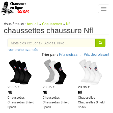
Chaussure
chaussures
en ligne
Toggl
pas
SOLDES
navig
cheres
Vous êtes ici :
Accueil
»
Chaussettes
»
Nfl
chaussettes chaussure Nfl
recherche avancée
Trier par :
Prix croissant
-
Prix décroissant
23.95 €
23.95 €
23.95 €
Nfl
Nfl
Nfl
Chaussettes
Chaussettes
Chaussettes
Chaussettes Shield
Chaussettes Shield
Chaussettes Shield
3pack...
3pack...
3pack...