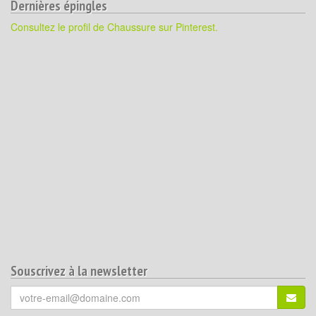
Dernières épingles
Consultez le profil de Chaussure sur Pinterest.
Souscrivez à la newsletter
Votre
S'ins
email