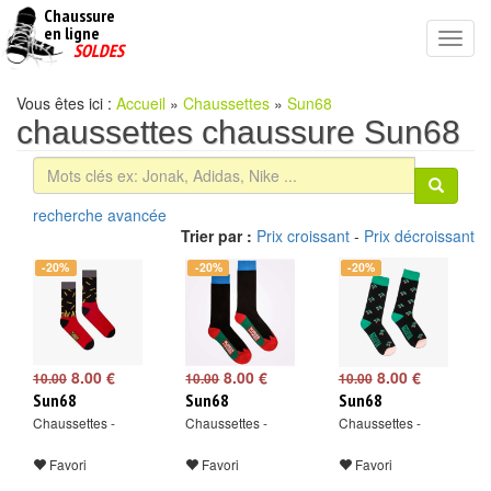
Chaussure
chaussures
en ligne
Toggl
pas
SOLDES
navig
cheres
Vous êtes ici :
Accueil
»
Chaussettes
»
Sun68
chaussettes chaussure Sun68
recherche avancée
Trier par :
Prix croissant
-
Prix décroissant
-20%
-20%
-20%
8.00 €
8.00 €
8.00 €
10.00
10.00
10.00
Sun68
Sun68
Sun68
Chaussettes -
Chaussettes -
Chaussettes -
Favori
Favori
Favori