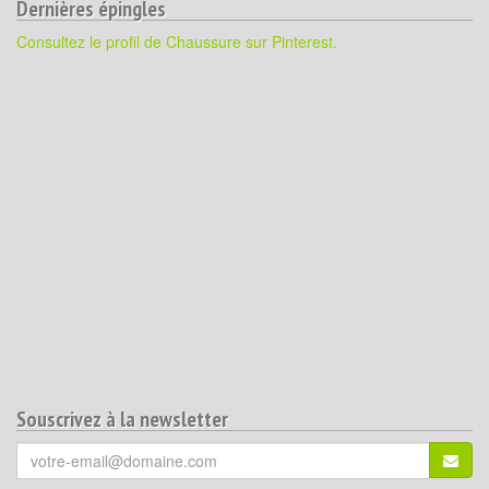
Dernières épingles
Consultez le profil de Chaussure sur Pinterest.
Souscrivez à la newsletter
Votre
S'ins
email