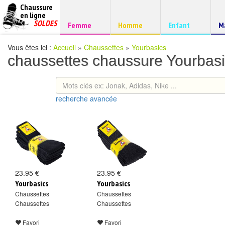
Chaussure
chaussures
en ligne
Chaussure
pas
SOLDES
Chaussure
Chaussure
Chaussure
C
Femme
Homme
Enfant
M
à
cheres
d
petits
prix
Vous êtes ici :
Accueil
»
Chaussettes
»
Yourbasics
chaussettes chaussure Yourbas
recherche avancée
23.95 €
23.95 €
Yourbasics
Yourbasics
Chaussettes
Chaussettes
Chaussettes
Chaussettes
Favori
Favori