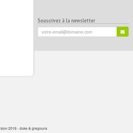
Souscrivez à la newsletter
Votre
S'ins
email
(*)
:
ersion 2016 - duke & gregouns