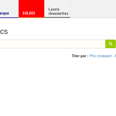
Lacets
haussure
Chaussure
arque
SOLDES
chaussettes
e
en
ics
Trier par :
Prix croissant
-