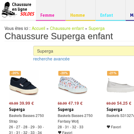
Chaussure
chaussures
en ligne
Chaussure
pas
SOLDES
Chaussure
Chaussure
Chaussure
C
Femme
Homme
Enfant
M
à
cheres
d
petits
prix
Vous êtes ici :
Accueil
»
Chaussure enfant
»
Superga
Chaussure Superga enfant
recherche avancée
-20%
-20%
-21%
39.99 €
47.19 €
54.25 €
49.99
58.99
69.00
Superga
Superga
Superga
Baskets Basses 2750
Baskets Basses 2750
Baskets S31327
Strap
Fantasy Wotj
26 - 27 - 28 - 29 - 30 -
28 - 31 - 32 - 33
Favori
31 - 31 - 32 - 33 - 34
Favori