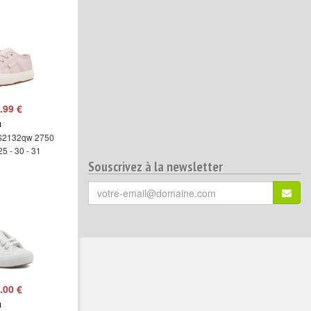
.99 €
a
 S2132qw 2750
25 - 30 - 31
Souscrivez à la newsletter
Votre
S'ins
email
(*)
:
.00 €
a