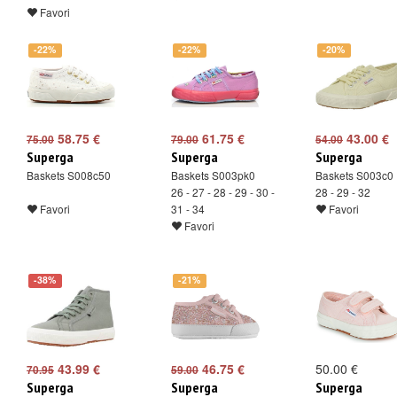
Favori
-22%
-22%
-20%
58.75 €
61.75 €
43.00 €
75.00
79.00
54.00
Superga
Superga
Superga
Baskets S008c50
Baskets S003pk0
Baskets S003c0
26 - 27 - 28 - 29 - 30 -
28 - 29 - 32
Favori
31 - 34
Favori
Favori
-38%
-21%
43.99 €
46.75 €
50.00 €
70.95
59.00
Superga
Superga
Superga