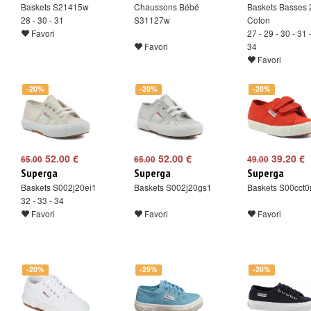
Baskets S21415w
Chaussons Bébé
Baskets Basses
28 - 30 - 31
S31127w
Coton
Favori
27 - 29 - 30 - 31 
Favori
34
Favori
-20%
-20%
-20%
52.00 €
52.00 €
39.20 €
65.00
65.00
49.00
Superga
Superga
Superga
Baskets S002j20ei1
Baskets S002j20gs1
Baskets S00cct0
32 - 33 - 34
Favori
Favori
Favori
-20%
-29%
-20%