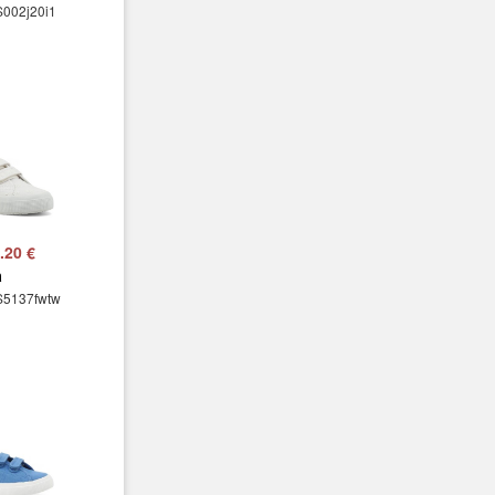
S002j20i1
.20 €
a
S5137fwtw