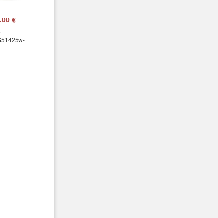
.00 €
a
S51425w-