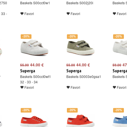
 2750
Baskets S00cct0w1
Baskets S002j20i
Baskets 
- 33 -
Favori
Favori
Favori
-20%
-20%
-20%
44.00 €
44.00 €
47
55.00
55.00
59.00
Superga
Superga
Superg
r
Baskets S00cct0wt1
Baskets S0003e0gsa1
Baskets 
32 - 33 - 34
Favori
Favori
Favori
-20%
-20%
-20%