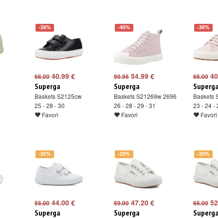
-38%
-40%
-38%
40.99 €
54.99 €
40
66.00
90.95
66.00
Superga
Superga
Superg
Baskets S2125cw
Baskets S21269w 2696
Baskets
25 - 28 - 30
26 - 28 - 29 - 31
23 - 24 - 
Favori
Favori
Favori
-20%
-20%
-20%
44.00 €
47.20 €
52
55.00
59.00
65.00
Superga
Superga
Superg