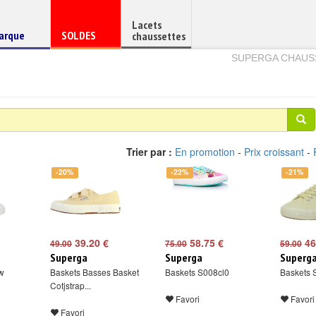
Lacets
haussure
Chaussure
arque
SOLDES
chaussettes
e
en
SUPERGA CHAUS
Trier par :
En promotion
-
Prix croissant
-
-20%
-22%
-21%
39.20 €
58.75 €
46
49.00
75.00
59.00
Superga
Superga
Superg
w
Baskets Basses Basket
Baskets S008cl0
Baskets 
Cotjstrap...
Favori
Favori
Favori