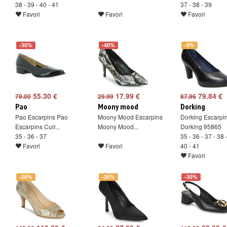
38 - 39 - 40 - 41
37 - 38 - 39
Favori
Favori
Favori
-30%
-40%
-9%
55.30 €
17.99 €
79.84 €
79.00
29.99
87.95
Pao
Moony mood
Dorking
Pao Escarpins Pao
Moony Mood Escarpins
Dorking Escarpi
Escarpins Cuir...
Moony Mood...
Dorking 95865
35 - 36 - 37
35 - 36 - 37 - 38 
Favori
Favori
40 - 41
Favori
-20%
-20%
-30%