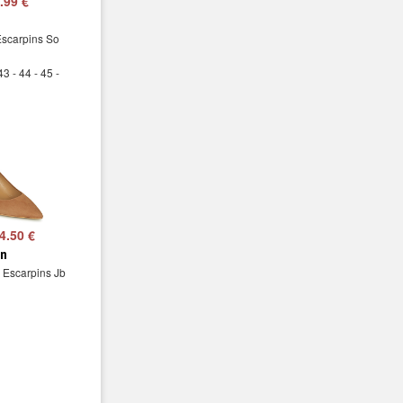
.99 €
Escarpins So
43 - 44 - 45 -
4.50 €
in
 Escarpins Jb