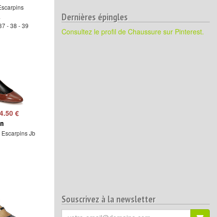
 Escarpins
Dernières épingles
.
37 - 38 - 39
Consultez le profil de Chaussure sur Pinterest.
4.50 €
in
 Escarpins Jb
Souscrivez à la newsletter
Votre
S'ins