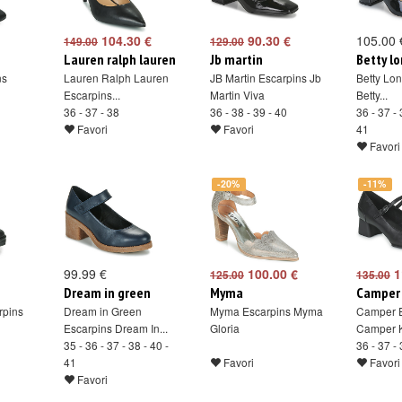
104.30 €
90.30 €
105.00 
149.00
129.00
Lauren ralph lauren
Jb martin
Betty l
ns
Lauren Ralph Lauren
JB Martin Escarpins Jb
Betty Lo
Escarpins...
Martin Viva
Betty...
36 - 37 - 38
36 - 38 - 39 - 40
36 - 37 - 
Favori
Favori
41
Favori
-20%
-11%
99.99 €
100.00 €
1
125.00
135.00
Dream in green
Myma
Camper
rpins
Dream in Green
Myma Escarpins Myma
Camper E
Escarpins Dream In...
Gloria
Camper K
35 - 36 - 37 - 38 - 40 -
36 - 37 - 
41
Favori
Favori
Favori