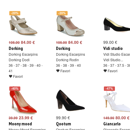
-20%
-20%
84.00 €
84.00 €
99.00 €
105.00
105.00
Dorking
Dorking
Vidi studio
Dorking Escarpins
Dorking Escarpins
Vidi Studio Esca
Dorking Dodi
Dorking Rodin
Vidi Studio...
36 - 37 - 38 - 39 - 40 -
36 - 38 - 39 - 40
36 - 37 - 37.5 - 3
41
Favori
Favori
Favori
-40%
-47%
23.99 €
99.90 €
80.00 €
39.99
149.90
Moony mood
Qootum
Giancarlo
Moony Mood Escarpins
Qootum Escarpins
Giancarlo Escar