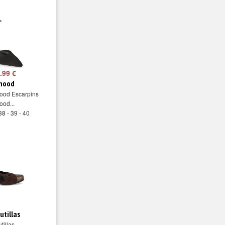
.99 €
mood
ood Escarpins
od...
38 - 39 - 40
utillas
tillas