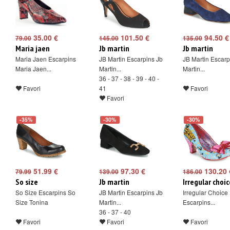
35.00 €
101.50 €
94.50 €
79.00
145.00
135.00
Maria jaen
Jb martin
Jb martin
Maria Jaen Escarpins
JB Martin Escarpins Jb
JB Martin Escarp
Maria Jaen...
Martin...
Martin...
36 - 37 - 38 - 39 - 40 -
Favori
41
Favori
Favori
-35%
-30%
-30%
51.99 €
97.30 €
130.20 
79.99
139.00
186.00
So size
Jb martin
Irregular choic
So Size Escarpins So
JB Martin Escarpins Jb
Irregular Choice
Size Tonina
Martin...
Escarpins...
36 - 37 - 40
Favori
Favori
Favori