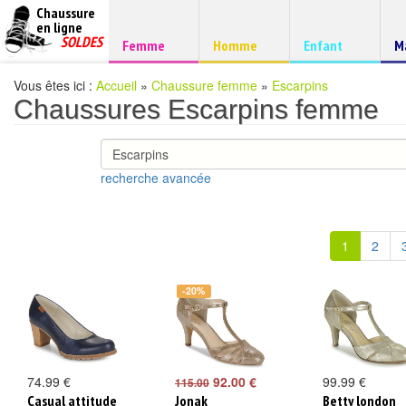
Chaussure
chaussures
en ligne
Chaussure
pas
SOLDES
Chaussure
Chaussure
Chaussure
C
Femme
Homme
Enfant
M
à
cheres
d
petits
prix
Vous êtes ici :
Accueil
»
Chaussure femme
»
Escarpins
Chaussures Escarpins femme
recherche avancée
1
2
-20%
74.99 €
92.00 €
99.99 €
115.00
Casual attitude
Jonak
Betty london