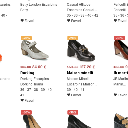
carpins
Betty London Escarpins
Casual Attitude
Fericelli
Betty...
Escarpins Casual...
Fericelli..
- 40 -
35 - 36 - 38 - 40 - 42
35 - 36 - 
Favori
Favori
Favori
-20%
-20%
-30%
84.00 €
127.20 €
9
105.00
159.00
135.00
Dorking
Maison minelli
Jb mart
arpins
Dorking Escarpins
Maison Minelli
JB Martin
Dorking Triana
Escarpins Maison...
Martin...
36 - 37 - 38 - 39 - 40 -
39 - 40 - 41
41
Favori
Favori
Favori
-30%
-30%