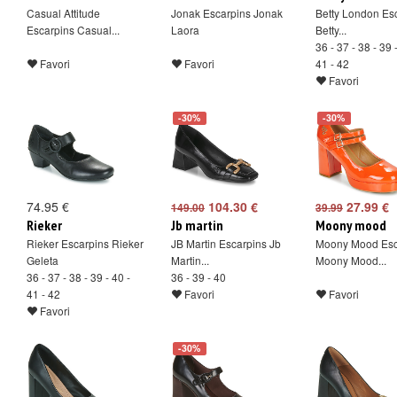
Casual Attitude
Jonak Escarpins Jonak
Betty London Es
Escarpins Casual...
Laora
Betty...
36 - 37 - 38 - 39 
Favori
Favori
41 - 42
Favori
-30%
-30%
74.95 €
104.30 €
27.99 €
149.00
39.99
Rieker
Jb martin
Moony mood
Rieker Escarpins Rieker
JB Martin Escarpins Jb
Moony Mood Esc
Geleta
Martin...
Moony Mood...
36 - 37 - 38 - 39 - 40 -
36 - 39 - 40
41 - 42
Favori
Favori
Favori
-30%