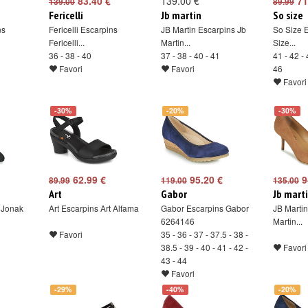
83.40 €
139.00 €
71
139.00
89.99
Fericelli
Jb martin
So size
ns
Fericelli Escarpins
JB Martin Escarpins Jb
So Size 
Fericelli...
Martin...
Size...
36 - 38 - 40
37 - 38 - 40 - 41
41 - 42 - 
Favori
Favori
46
Favori
-30%
-20%
-30%
62.99 €
95.20 €
9
89.99
119.00
135.00
Art
Gabor
Jb mart
 Jonak
Art Escarpins Art Alfama
Gabor Escarpins Gabor
JB Martin
6264146
Martin...
Favori
35 - 36 - 37 - 37.5 - 38 -
38.5 - 39 - 40 - 41 - 42 -
Favori
43 - 44
Favori
-29%
-40%
-20%