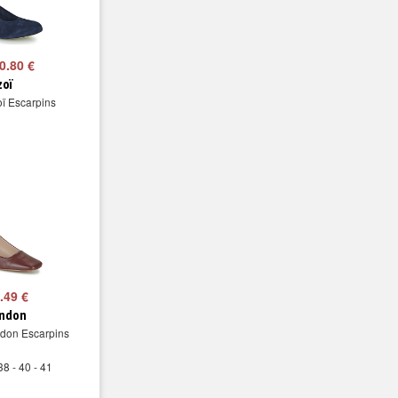
0.80 €
zoï
oï Escarpins
.49 €
ondon
ndon Escarpins
38 - 40 - 41