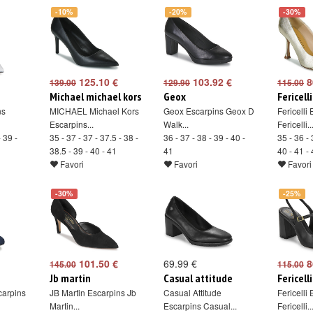
-10%
-20%
-30%
125.10 €
103.92 €
8
139.00
129.90
115.00
Michael michael kors
Geox
Fericelli
ns
MICHAEL Michael Kors
Geox Escarpins Geox D
Fericelli
Escarpins...
Walk...
Fericelli..
- 39 -
35 - 37 - 37 - 37.5 - 38 -
36 - 37 - 38 - 39 - 40 -
35 - 36 - 
38.5 - 39 - 40 - 41
41
40 - 41 -
Favori
Favori
Favori
-30%
-25%
101.50 €
69.99 €
8
145.00
115.00
Jb martin
Casual attitude
Fericelli
carpins
JB Martin Escarpins Jb
Casual Attitude
Fericelli
Martin...
Escarpins Casual...
Fericelli..