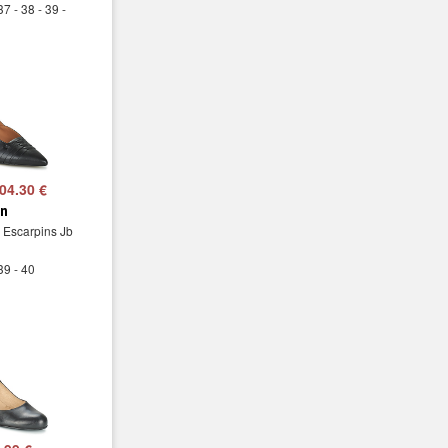
37 - 38 - 39 -
04.30 €
in
 Escarpins Jb
39 - 40