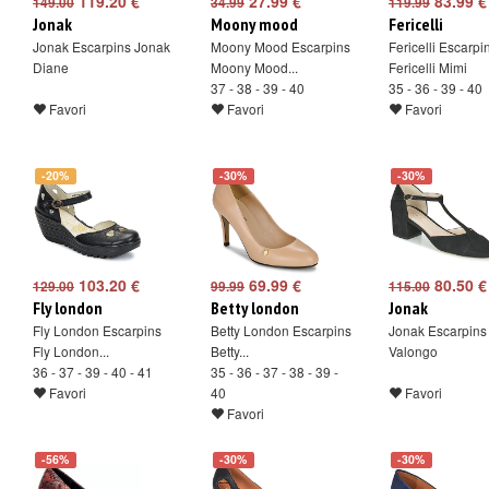
119.20 €
27.99 €
83.99 €
149.00
34.99
119.99
Jonak
Moony mood
Fericelli
Jonak Escarpins Jonak
Moony Mood Escarpins
Fericelli Escarpi
Diane
Moony Mood...
Fericelli Mimi
37 - 38 - 39 - 40
35 - 36 - 39 - 40
Favori
Favori
Favori
-20%
-30%
-30%
103.20 €
69.99 €
80.50 €
129.00
99.99
115.00
Fly london
Betty london
Jonak
Fly London Escarpins
Betty London Escarpins
Jonak Escarpins
Fly London...
Betty...
Valongo
36 - 37 - 39 - 40 - 41
35 - 36 - 37 - 38 - 39 -
Favori
40
Favori
Favori
-56%
-30%
-30%