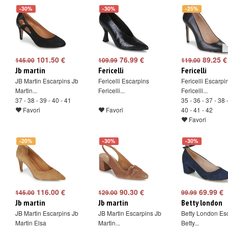
-30%
-30%
-25%
101.50 €
76.99 €
89.25 €
145.00
109.99
119.00
Jb martin
Fericelli
Fericelli
JB Martin Escarpins Jb
Fericelli Escarpins
Fericelli Escarpi
Martin...
Fericelli...
Fericelli...
37 - 38 - 39 - 40 - 41
35 - 36 - 37 - 38 
Favori
Favori
40 - 41 - 42
Favori
-20%
-30%
-30%
116.00 €
90.30 €
69.99 €
145.00
129.00
99.99
Jb martin
Jb martin
Betty london
JB Martin Escarpins Jb
JB Martin Escarpins Jb
Betty London Es
Martin Elsa
Martin...
Betty...