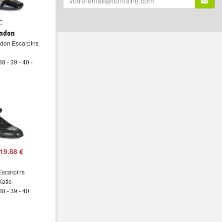
email
(*)
€
:
ondon
ndon Escarpins
38 - 39 - 40 -
19.88 €
scarpins
atie
38 - 39 - 40