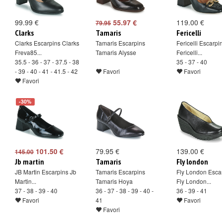
99.99 €
55.97 €
119.00 €
79.95
Clarks
Tamaris
Fericelli
Clarks Escarpins Clarks
Tamaris Escarpins
Fericelli Escarpi
Freva85...
Tamaris Alysse
Fericelli...
35.5 - 36 - 37 - 37.5 - 38
35 - 37 - 40
- 39 - 40 - 41 - 41.5 - 42
Favori
Favori
Favori
-30%
101.50 €
79.95 €
139.00 €
145.00
Jb martin
Tamaris
Fly london
JB Martin Escarpins Jb
Tamaris Escarpins
Fly London Esca
Martin...
Tamaris Hoya
Fly London...
37 - 38 - 39 - 40
36 - 37 - 38 - 39 - 40 -
36 - 39 - 41
Favori
41
Favori
Favori