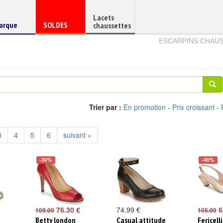
Lacets
haussure
Chaussure
arque
SOLDES
chaussettes
e
en
ESCARPINS CHAU
Trier par :
En promotion
-
Prix croissant
-
3
4
5
6
suivant »
-30%
-40%
76.30 €
74.99 €
6
109.00
105.00
Betty london
Casual attitude
Fericelli