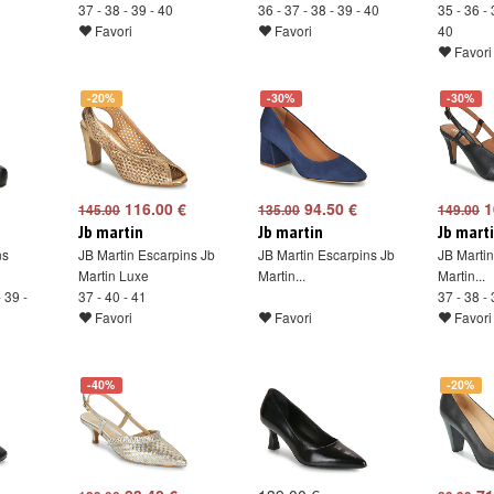
37 - 38 - 39 - 40
36 - 37 - 38 - 39 - 40
35 - 36 - 
Favori
Favori
40
Favori
-20%
-30%
-30%
116.00 €
94.50 €
1
145.00
135.00
149.00
Jb martin
Jb martin
Jb mart
ns
JB Martin Escarpins Jb
JB Martin Escarpins Jb
JB Martin
Martin Luxe
Martin...
Martin...
- 39 -
37 - 40 - 41
37 - 38 - 
Favori
Favori
Favori
-40%
-20%