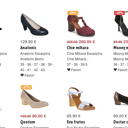
-20%
-40%
129.90 €
260.00 €
23
325.00
39.99
Anatonic
Chie mihara
Moony 
rpins
Anatonic Escarpins
Chie Mihara Escarpins
Moony M
Anatonic Berlin
Chie Mihara...
Moony Mo
8
35 - 36 - 37 - 38 - 39 -
37 - 39 - 39.5
36 - 37 - 
40 - 41 - 42 - 43
Favori
Favori
Favori
-27%
80.00 €
65.90 €
89.00 €
109.90
Qootum
Eva frutos
Doctor c
pins
Qootum Escarpins
Eva Frutos Escarpins
Doctor Cu