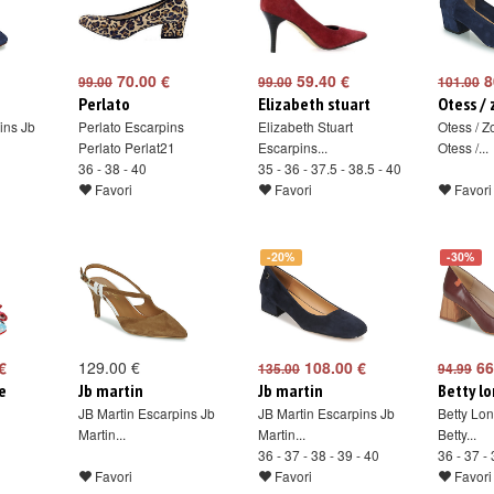
70.00 €
59.40 €
8
99.00
99.00
101.00
Perlato
Elizabeth stuart
Otess / 
ins Jb
Perlato Escarpins
Elizabeth Stuart
Otess / Z
Perlato Perlat21
Escarpins...
Otess /...
36 - 38 - 40
35 - 36 - 37.5 - 38.5 - 40
Favori
Favori
Favori
-20%
-30%
€
129.00 €
108.00 €
66
135.00
94.99
e
Jb martin
Jb martin
Betty l
JB Martin Escarpins Jb
JB Martin Escarpins Jb
Betty Lo
Martin...
Martin...
Betty...
36 - 37 - 38 - 39 - 40
36 - 37 - 
Favori
Favori
Favori