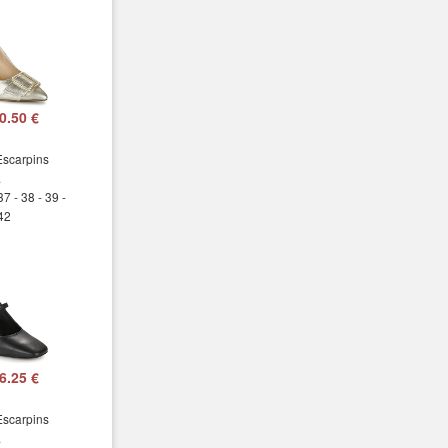
0.50 €
 Escarpins
.
37 - 38 - 39 -
 42
6.25 €
 Escarpins
.