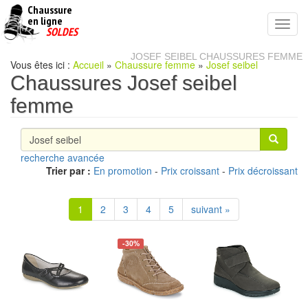
Chaussure
chaussures
en ligne
Toggl
pas
SOLDES
navig
cheres
JOSEF SEIBEL CHAUSSURES FEMME
Vous êtes ici :
Accueil
»
Chaussure femme
»
Josef seibel
Chaussures Josef seibel
femme
recherche avancée
Trier par :
En promotion
-
Prix croissant
-
Prix décroissant
1
2
3
4
5
suivant »
-30%