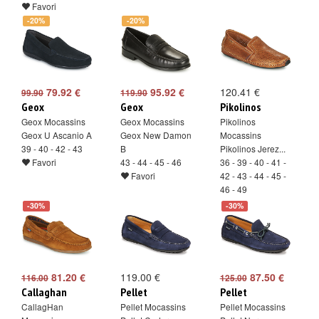
Favori
-20%
-20%
79.92 €
95.92 €
120.41 €
99.90
119.90
Geox
Geox
Pikolinos
Geox Mocassins
Geox Mocassins
Pikolinos
Geox U Ascanio A
Geox New Damon
Mocassins
39 - 40 - 42 - 43
B
Pikolinos Jerez...
Favori
43 - 44 - 45 - 46
36 - 39 - 40 - 41 -
Favori
42 - 43 - 44 - 45 -
46 - 49
Favori
-30%
-30%
81.20 €
119.00 €
87.50 €
116.00
125.00
Callaghan
Pellet
Pellet
CallagHan
Pellet Mocassins
Pellet Mocassins