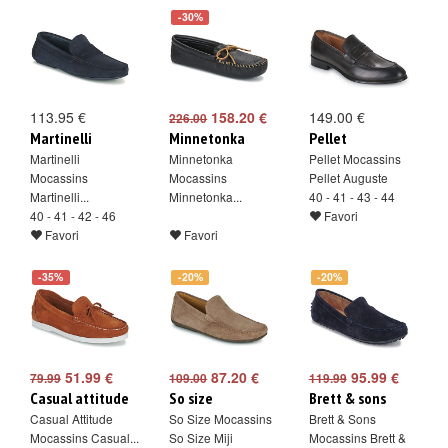
-30%
113.95 €
158.20 €
149.00 €
226.00
Martinelli
Minnetonka
Pellet
Martinelli
Minnetonka
Pellet Mocassins
Mocassins
Mocassins
Pellet Auguste
Martinelli...
Minnetonka...
40 - 41 - 43 - 44
40 - 41 - 42 - 46
Favori
Favori
Favori
-35%
-20%
-20%
51.99 €
87.20 €
95.99 €
79.99
109.00
119.99
Casual attitude
So size
Brett & sons
Casual Attitude
So Size Mocassins
Brett & Sons
Mocassins Casual...
So Size Miji
Mocassins Brett &