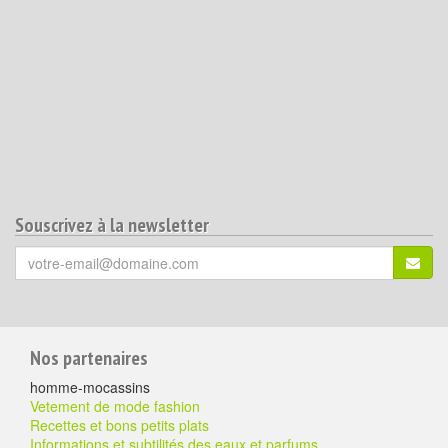
Souscrivez à la newsletter
Votre
S'ins
email
(*)
:
Pour
Nos partenaires
aller
homme-mocassins
plus
Vetement de mode fashion
Recettes et bons petits plats
loin
Informations et subtilités des eaux et parfums