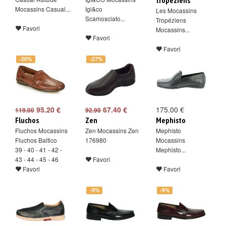
tropéziens
Mocassins Casual...
Igi&co
Les Mocassins
Scamosciato...
Tropéziens
Favori
Mocassins...
Favori
Favori
-20%
-27%
95.20 €
67.40 €
175.00 €
119.00
92.90
Fluchos
Zen
Mephisto
Fluchos Mocassins
Zen Mocassins Zen
Mephisto
Fluchos Baltico
176980
Mocassins
39 - 40 - 41 - 42 -
Mephisto...
43 - 44 - 45 - 46
Favori
Favori
Favori
-9%
-9%