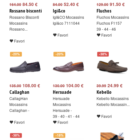
84.50 €
52.40 €
91.50 €
164.00
84.00
129.00
Rossano bisconti
Igi&co
Fluchos
Rossano Bisconti
IgI&CO Mocassins
Fluchos Mocassins
Mocassins
Igi&co 7111044
Fluchos F1157
Rossano...
39 - 44 - 46
Favori
Favori
Favori
-20%
-20%
-38%
108.00 €
104.00 €
24.99 €
135.00
130.00
39.99
Callaghan
Hersuade
Kebello
CallagHan
Hersuade
Kebello Mocassins
Mocassins
Mocassins
Kebello Mocassin...
Callaghan -
Hersuade -
39 - 40 - 41 - 44
Favori
Favori
Favori
-38%
-18%