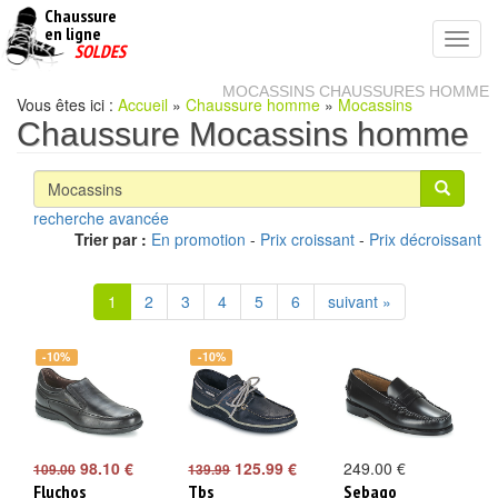
Chaussure
chaussures
en ligne
Toggl
pas
SOLDES
navig
cheres
MOCASSINS CHAUSSURES HOMME
Vous êtes ici :
Accueil
»
Chaussure homme
»
Mocassins
Chaussure Mocassins homme
recherche avancée
Trier par :
En promotion
-
Prix croissant
-
Prix décroissant
1
2
3
4
5
6
suivant »
-10%
-10%
98.10 €
125.99 €
249.00 €
109.00
139.99
Fluchos
Tbs
Sebago