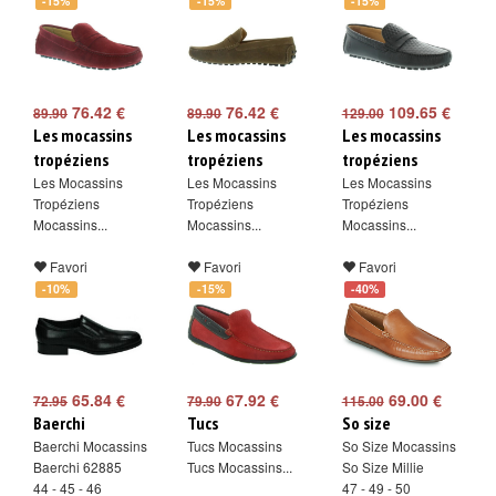
-15%
-15%
-15%
76.42 €
76.42 €
109.65 €
89.90
89.90
129.00
Les mocassins
Les mocassins
Les mocassins
tropéziens
tropéziens
tropéziens
Les Mocassins
Les Mocassins
Les Mocassins
Tropéziens
Tropéziens
Tropéziens
Mocassins...
Mocassins...
Mocassins...
Favori
Favori
Favori
-10%
-15%
-40%
65.84 €
67.92 €
69.00 €
72.95
79.90
115.00
Baerchi
Tucs
So size
Baerchi Mocassins
Tucs Mocassins
So Size Mocassins
Baerchi 62885
Tucs Mocassins...
So Size Millie
44 - 45 - 46
47 - 49 - 50