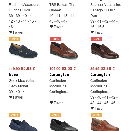
Fluchos Mocassins
TBS Bateau Tbs
Sebago Mocassins
Fluchos Luca
Globek
Sebago Classic
36 - 39 - 40 - 41 -
40 - 41 - 43 - 44 -
Dan
42 - 43 - 44 - 45 -
45 - 46 - 47
39 - 41 - 42 - 44 -
46
Favori
46 - 46.5
Favori
Favori
-20%
-40%
-30%
95.92 €
63.00 €
62.99 €
119.90
105.00
89.99
Geox
Carlington
Carlington
Geox Mocassins
Carlington
Carlington
Geox Monet
Mocassins
Mocassins
39 - 40 - 41
Carlington...
Carlington...
Favori
39 - 40 - 41 - 42 -
Favori
43 - 44 - 45 - 46
Favori
-20%
-20%
-10%