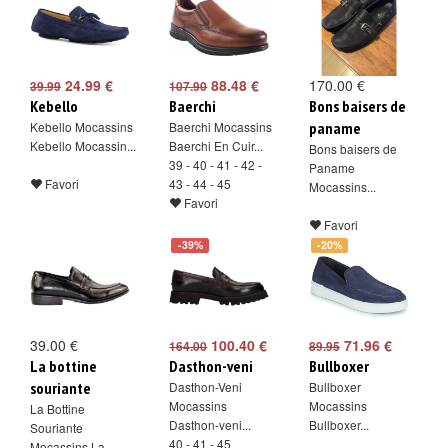
24.99 €
88.48 €
170.00 €
39.99
107.90
Kebello
Baerchi
Bons baisers de
Kebello Mocassins
Baerchi Mocassins
paname
Kebello Mocassin...
Baerchi En Cuir...
Bons baisers de
39 - 40 - 41 - 42 -
Paname
Favori
43 - 44 - 45
Mocassins...
Favori
Favori
-39%
-20%
39.00 €
100.40 €
71.96 €
164.00
89.95
La bottine
Dasthon-veni
Bullboxer
souriante
Dasthon-Veni
Bullboxer
Mocassins
Mocassins
La Bottine
Dasthon-veni...
Bullboxer...
Souriante
40 - 41 - 45
Mocassins La...