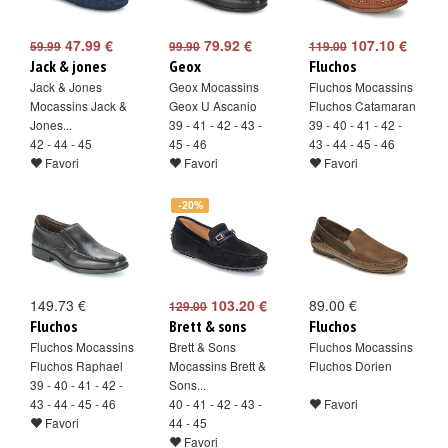
47.99 €
79.92 €
107.10 €
59.99
99.90
119.00
Jack & jones
Geox
Fluchos
Jack & Jones
Geox Mocassins
Fluchos Mocassins
Mocassins Jack &
Geox U Ascanio
Fluchos Catamaran
Jones...
39 - 41 - 42 - 43 -
39 - 40 - 41 - 42 -
42 - 44 - 45
45 - 46
43 - 44 - 45 - 46
Favori
Favori
Favori
-20%
149.73 €
103.20 €
89.00 €
129.00
Fluchos
Brett & sons
Fluchos
Fluchos Mocassins
Brett & Sons
Fluchos Mocassins
Fluchos Raphael
Mocassins Brett &
Fluchos Dorien
39 - 40 - 41 - 42 -
Sons...
43 - 44 - 45 - 46
40 - 41 - 42 - 43 -
Favori
Favori
44 - 45
Favori