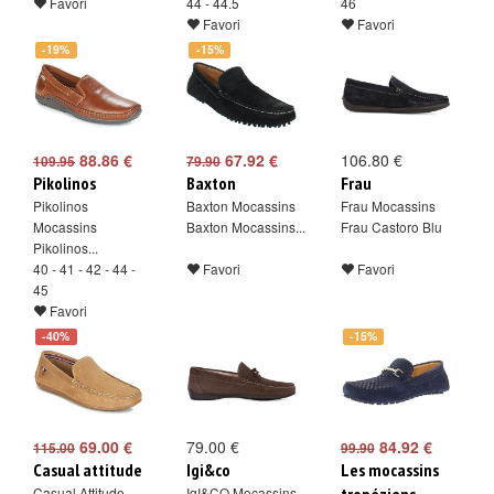
Favori
44 - 44.5
46
Favori
Favori
-19%
-15%
88.86 €
67.92 €
106.80 €
109.95
79.90
Pikolinos
Baxton
Frau
Pikolinos
Baxton Mocassins
Frau Mocassins
Mocassins
Baxton Mocassins...
Frau Castoro Blu
Pikolinos...
40 - 41 - 42 - 44 -
Favori
Favori
45
Favori
-40%
-15%
69.00 €
79.00 €
84.92 €
115.00
99.90
Casual attitude
Igi&co
Les mocassins
Casual Attitude
IgI&CO Mocassins