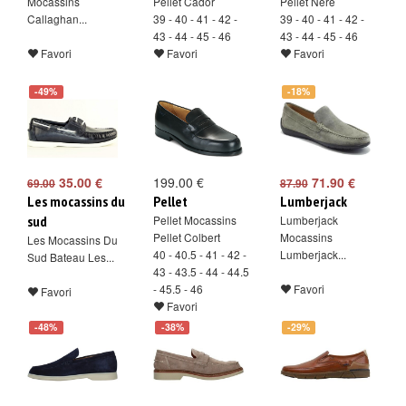
Mocassins
Pellet Cador
Pellet Nere
Callaghan...
39 - 40 - 41 - 42 -
39 - 40 - 41 - 42 -
43 - 44 - 45 - 46
43 - 44 - 45 - 46
Favori
Favori
Favori
-49%
-18%
35.00 €
199.00 €
71.90 €
69.00
87.90
Les mocassins du
Pellet
Lumberjack
sud
Pellet Mocassins
Lumberjack
Pellet Colbert
Mocassins
Les Mocassins Du
40 - 40.5 - 41 - 42 -
Lumberjack...
Sud Bateau Les...
43 - 43.5 - 44 - 44.5
- 45.5 - 46
Favori
Favori
Favori
-48%
-38%
-29%