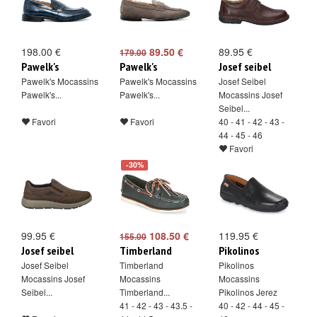
198.00 €
89.50 €
89.95 €
179.00
Pawelk's
Pawelk's
Josef seibel
Pawelk's Mocassins
Pawelk's Mocassins
Josef Seibel
Pawelk's...
Pawelk's...
Mocassins Josef
Seibel...
Favori
Favori
40 - 41 - 42 - 43 -
44 - 45 - 46
Favori
-30%
99.95 €
108.50 €
119.95 €
155.00
Josef seibel
Timberland
Pikolinos
Josef Seibel
Timberland
Pikolinos
Mocassins Josef
Mocassins
Mocassins
Seibel...
Timberland...
Pikolinos Jerez
41 - 42 - 43 - 43.5 -
40 - 42 - 44 - 45 -