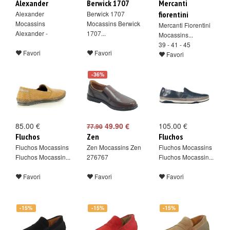
Alexander
Berwick 1707
Mercanti
Alexander
Berwick 1707
fiorentini
Mocassins
Mocassins Berwick
Mercanti Fiorentini
Alexander -
1707...
Mocassins...
39 - 41 - 45
Favori
Favori
Favori
-36%
85.00 €
49.90 €
105.00 €
77.90
Fluchos
Zen
Fluchos
Fluchos Mocassins
Zen Mocassins Zen
Fluchos Mocassins
Fluchos Mocassin...
276767
Fluchos Mocassin...
Favori
Favori
Favori
-15%
-15%
-15%