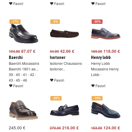
Favori
Favori
Favori
-17%
-5%
-30%
87.07 €
42.66 €
118.00 €
104.90
44.90
169.00
Baerchi
Isotoner
Henry lobb
Baerchi Mocassins
Isotoner Chaussons
Henry Lobb
Baerchi 1801-ae...
Isotoner...
Mocassins Henry
39 - 40 - 41 - 42 -
Lobb -
43 - 45 - 46
Favori
Favori
Favori
-20%
-19%
245.00 €
216.00 €
124.00 €
270.00
153.00