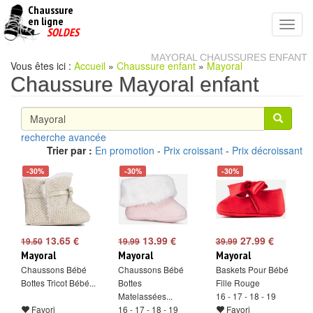
Chaussure
chaussures
en ligne
Toggl
pas
SOLDES
navig
cheres
MAYORAL CHAUSSURES ENFANT
Vous êtes ici :
Accueil
»
Chaussure enfant
»
Mayoral
Chaussure Mayoral enfant
recherche avancée
Trier par :
En promotion
-
Prix croissant
-
Prix décroissant
-30%
-30%
-30%
13.65 €
13.99 €
27.99 €
19.50
19.99
39.99
Mayoral
Mayoral
Mayoral
Chaussons Bébé
Chaussons Bébé
Baskets Pour Bébé
Bottes Tricot Bébé...
Bottes
Fille Rouge
Matelassées...
16 - 17 - 18 - 19
Favori
16 - 17 - 18 - 19
Favori