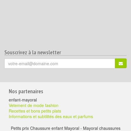
Souscrivez à la newsletter
Votre
S'ins
email
(*)
:
Pour
Nos partenaires
aller
enfant-mayoral
plus
Vetement de mode fashion
Recettes et bons petits plats
loin
Informations et subtilités des eaux et parfums
Petits prix Chaussure enfant Mayoral - Mayoral chaussures