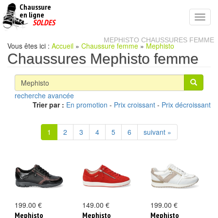
Chaussure
chaussures
en ligne
Toggl
pas
SOLDES
navig
cheres
MEPHISTO CHAUSSURES FEMME
Vous êtes ici :
Accueil
»
Chaussure femme
»
Mephisto
Chaussures Mephisto femme
recherche avancée
Trier par :
En promotion
-
Prix croissant
-
Prix décroissant
1
2
3
4
5
6
suivant »
199.00 €
149.00 €
199.00 €
Mephisto
Mephisto
Mephisto