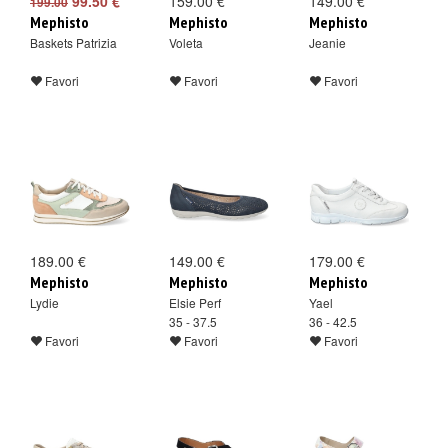
99.50 €
159.00 €
149.00 €
199.00
Mephisto
Mephisto
Mephisto
Baskets Patrizia
Voleta
Jeanie
Favori
Favori
Favori
189.00 €
149.00 €
179.00 €
Mephisto
Mephisto
Mephisto
Lydie
Elsie Perf
Yael
35 - 37.5
36 - 42.5
Favori
Favori
Favori