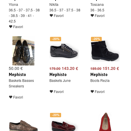
Ylona
Nikita
Toscana
36.5 - 37 - 37.5 - 38
36.5 - 37 - 37.5 - 38
36 - 36.5
- 38.5 - 39 - 41 -
Favori
Favori
42.5
Favori
-20%
-20%
50.00 €
143.20 €
151.20 €
179.00
189.00
Mephisto
Mephisto
Mephisto
Baskets Basses
Baskets June
Boots Rezia
Sneakers
Favori
Favori
Favori
-20%