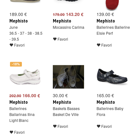
189.00 €
143.20 €
139.00 €
179.00
Mephisto
Mephisto
Mephisto
June
Mocassins Carima
Ballerines Ballerine
36.5 - 37 - 38 - 38.5
Elsie Perf
- 39.5
Favori
Favori
Favori
-18%
166.00 €
30.00 €
165.00 €
202.90
Mephisto
Mephisto
Mephisto
Ballerines
Baskets Basses
Ballerines Baby
Bailarinas Ilina
Basket De Ville
Flora
Light Blanc
Favori
Favori
Favori