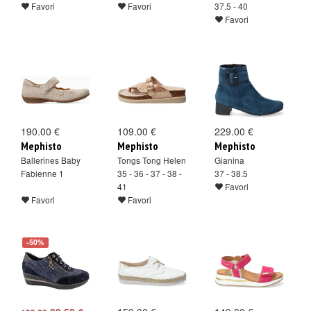
Favori
Favori
37.5 - 40
Favori
190.00 €
109.00 €
229.00 €
Mephisto
Mephisto
Mephisto
Ballerines Baby
Tongs Tong Helen
Gianina
Fabienne 1
35 - 36 - 37 - 38 -
37 - 38.5
41
Favori
Favori
Favori
-50%