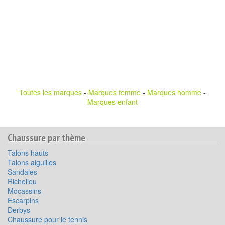
Toutes les marques
-
Marques femme
-
Marques homme
-
Marques enfant
Chaussure par thème
Talons hauts
Talons aiguilles
Sandales
Richelieu
Mocassins
Escarpins
Derbys
Chaussure pour le tennis