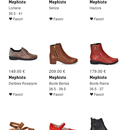
Mephisto
Mephisto
Mephisto
Loriane
Seliza
Hazora
36.5 - 41
Favori
Favori
Favori
149.00 €
209.00 €
179.00 €
Mephisto
Mephisto
Mephisto
Derbies Rosalyne
Boots Berisa
Boots Raine
36.5 - 39.5
36.5 - 37
Favori
Favori
Favori