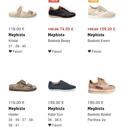
-50%
-20%
119.00 €
74.50 €
159.20 €
149.00
199.00
Mephisto
Mephisto
Mephisto
Kristal
Baskets Bessy
Baskets Ereen
37 - 39 - 40
Favori
Favori
Favori
119.00 €
159.00 €
195.00 €
Mephisto
Mephisto
Mephisto
Hester
Katie Sun
Baskets Basket
35 - 36 - 37 - 38 -
36 - 38.5
Panthea Vp
39 - 41
Favori