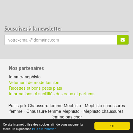
Souscrivez à la newsletter
Votre
S'ins
email
(*)
:
Pour
Nos partenaires
aller
femme-mephisto
plus
Vetement de mode fashion
Recettes et bons petits plats
loin
Informations et subtilités des eaux et parfums
Petits prix Chaussure femme Mephisto - Mephisto chaussures
femme - Chaussure femme Mephisto - Mephisto chaussures
femme pas cher
A propos
-
Mentions légales
-
Contactez nous
- Chaussure à petits prix -
Ce site internet utilise des cookies afin de vous procurer la
Ok
chaussure-en-ligne.com © copyright version 2016 - duke & gregouns
meilleure expérience
Plus d'information