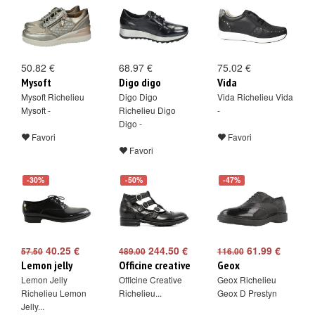
50.82 €
68.97 €
75.02 €
Mysoft
Digo digo
Vida
Mysoft Richelieu
Digo Digo
Vida Richelieu Vida
Mysoft -
Richelieu Digo
-
Digo -
Favori
Favori
Favori
-30%
-50%
-47%
40.25 €
244.50 €
61.99 €
57.50
489.00
116.00
Lemon jelly
Officine creative
Geox
Lemon Jelly
Officine Creative
Geox Richelieu
Richelieu Lemon
Richelieu...
Geox D Prestyn
Jelly...