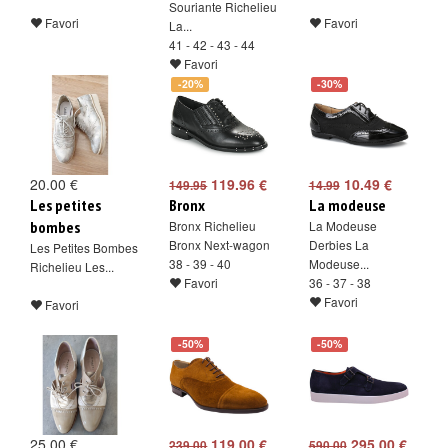
Souriante Richelieu
Favori
Favori
La...
41 - 42 - 43 - 44
Favori
-20%
-30%
20.00 €
119.96 €
10.49 €
149.95
14.99
Les petites
Bronx
La modeuse
bombes
Bronx Richelieu
La Modeuse
Bronx Next-wagon
Derbies La
Les Petites Bombes
38 - 39 - 40
Modeuse...
Richelieu Les...
Favori
36 - 37 - 38
Favori
Favori
-50%
-50%
25.00 €
119.00 €
295.00 €
239.00
590.00