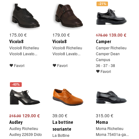
-21%
175.00 €
179.00 €
139.00 €
175.00
Vicolo8
Vicolo8
Camper
Vicolo8 Richelieu
Vicolo8 Richelieu
Camper Richelieu
Vicolo8 Lavato...
Vicolo8 Lavato...
Camper Dean
Campus
Favori
Favori
36 - 37 - 38
Favori
-40%
129.00 €
39.00 €
315.00 €
215.00
Audley
La bottine
Moma
Audley Richelieu
souriante
Moma Richelieu
Audley 22639 Dido
Moma 75401a-ga...
La Bottine