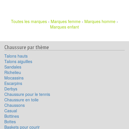
Toutes les marques
-
Marques femme
-
Marques homme
-
Marques enfant
Chaussure par thème
Talons hauts
Talons aiguilles
Sandales
Richelieu
Mocassins
Escarpins
Derbys
Chaussure pour le tennis
Chaussure en toile
Chaussons
Casual
Bottines
Bottes
Baskets pour courir