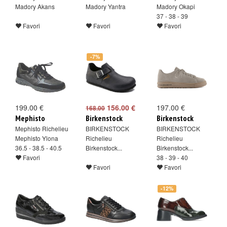
Madory Akans
Madory Yantra
Madory Okapi
37 - 38 - 39
Favori
Favori
Favori
-7%
199.00 €
156.00 €
197.00 €
168.00
Mephisto
Birkenstock
Birkenstock
Mephisto Richelieu
BIRKENSTOCK
BIRKENSTOCK
Mephisto Ylona
Richelieu
Richelieu
36.5 - 38.5 - 40.5
Birkenstock...
Birkenstock...
Favori
38 - 39 - 40
Favori
Favori
-12%