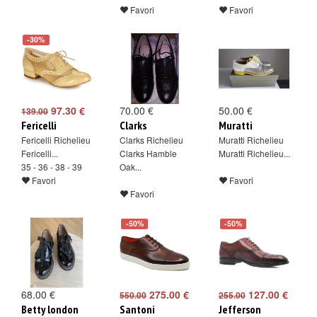
Favori
Favori
-30%
97.30 €
70.00 €
50.00 €
139.00
Fericelli
Clarks
Muratti
Fericelli Richelieu
Clarks Richelieu
Muratti Richelieu
Fericelli...
Clarks Hamble
Muratti Richelieu...
35 - 36 - 38 - 39
Oak...
Favori
Favori
Favori
-50%
-50%
68.00 €
275.00 €
127.00 €
550.00
255.00
Betty london
Santoni
Jefferson