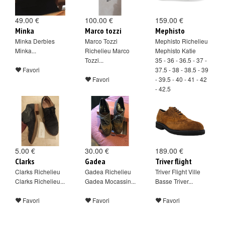
49.00 €
100.00 €
159.00 €
Minka
Marco tozzi
Mephisto
Minka Derbies
Marco Tozzi
Mephisto Richelieu
Minka...
Richelieu Marco
Mephisto Katie
Tozzi...
35 - 36 - 36.5 - 37 -
Favori
37.5 - 38 - 38.5 - 39
Favori
- 39.5 - 40 - 41 - 42
- 42.5
Favori
5.00 €
30.00 €
189.00 €
Clarks
Gadea
Triver flight
Clarks Richelieu
Gadea Richelieu
Triver Flight Ville
Clarks Richelieu...
Gadea Mocassin...
Basse Triver...
Favori
Favori
Favori