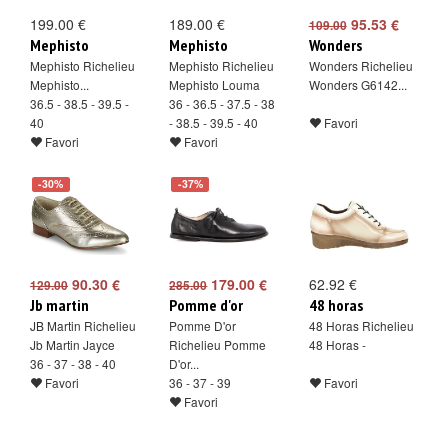
199.00 €
189.00 €
95.53 €
109.00
Mephisto
Mephisto
Wonders
Mephisto Richelieu
Mephisto Richelieu
Wonders Richelieu
Mephisto...
Mephisto Louma
Wonders G6142...
36.5 - 38.5 - 39.5 -
36 - 36.5 - 37.5 - 38
40
- 38.5 - 39.5 - 40
Favori
Favori
Favori
-30%
-37%
90.30 €
179.00 €
62.92 €
129.00
285.00
Jb martin
Pomme d'or
48 horas
JB Martin Richelieu
Pomme D'or
48 Horas Richelieu
Jb Martin Jayce
Richelieu Pomme
48 Horas -
36 - 37 - 38 - 40
D'or...
Favori
36 - 37 - 39
Favori
Favori