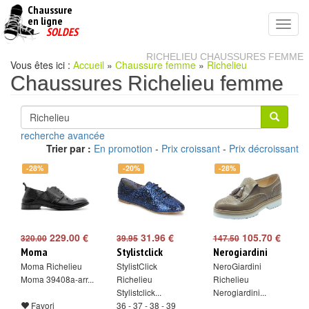
Chaussure
chaussures
en ligne
Toggl
pas
SOLDES
navig
cheres
RICHELIEU CHAUSSURES FEMME
Vous êtes ici :
Accueil
»
Chaussure femme
»
Richelieu
Chaussures Richelieu femme
recherche avancée
Trier par :
En promotion
-
Prix croissant
-
Prix décroissant
-28%
-20%
-28%
229.00 €
31.96 €
105.70 €
320.00
39.95
147.50
Moma
Stylistclick
Nerogiardini
Moma Richelieu
StylistClick
NeroGiardini
Moma 39408a-arr...
Richelieu
Richelieu
Stylistclick...
Nerogiardini...
Favori
36 - 37 - 38 - 39