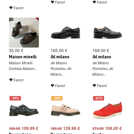
Favori
Favori
Favori
35.00 €
165.00 €
169.00 €
Maison minelli
Jkl milano
Jkl milano
Maison Minelli
Jkl Milano
Jkl Milano
Derbies Maison...
Richelieu Jkl
Richelieu Jkl
Milano...
Milano...
Favori
Favori
Favori
-39%
-28%
-61%
109.99 €
129.99 €
108.00 €
180.00
180.00
274.00