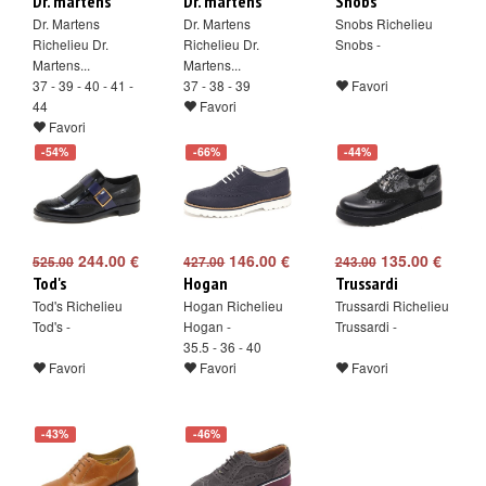
Dr. martens
Dr. martens
Snobs
Dr. Martens
Dr. Martens
Snobs Richelieu
Richelieu Dr.
Richelieu Dr.
Snobs -
Martens...
Martens...
37 - 39 - 40 - 41 -
37 - 38 - 39
Favori
44
Favori
Favori
-54%
-66%
-44%
244.00 €
146.00 €
135.00 €
525.00
427.00
243.00
Tod's
Hogan
Trussardi
Tod's Richelieu
Hogan Richelieu
Trussardi Richelieu
Tod's -
Hogan -
Trussardi -
35.5 - 36 - 40
Favori
Favori
Favori
-43%
-46%