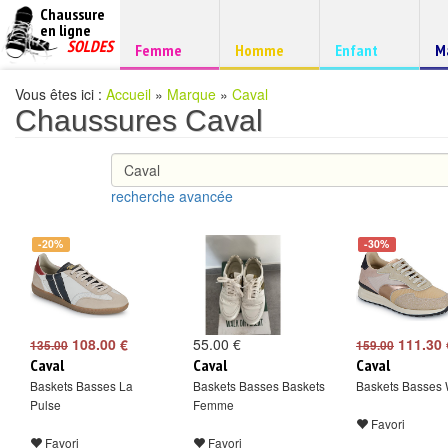
Chaussure
chaussures
en ligne
Chaussure
pas
SOLDES
Chaussure
Chaussure
Chaussure
C
Femme
Homme
Enfant
M
à
cheres
d
petits
prix
Vous êtes ici :
Accueil
»
Marque
»
Caval
Chaussures Caval
recherche avancée
-20%
-30%
108.00 €
55.00 €
111.30 
135.00
159.00
Caval
Caval
Caval
Baskets Basses La
Baskets Basses Baskets
Baskets Basses
Pulse
Femme
Favori
Favori
Favori