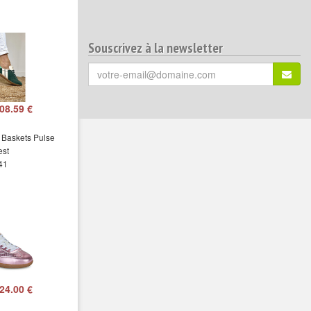
Souscrivez à la newsletter
Votre
S'ins
email
(*)
:
08.59 €
 Baskets Pulse
est
 41
24.00 €