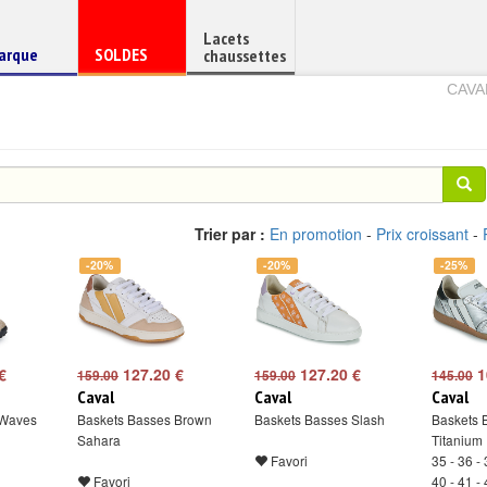
Lacets
haussure
Chaussure
arque
SOLDES
chaussettes
e
en
CAVA
Trier par :
En promotion
-
Prix croissant
-
-20%
-20%
-25%
€
127.20 €
127.20 €
1
159.00
159.00
145.00
Caval
Caval
Caval
 Waves
Baskets Basses Brown
Baskets Basses Slash
Baskets 
Sahara
Titanium
Favori
35 - 36 - 
Favori
40 - 41 -