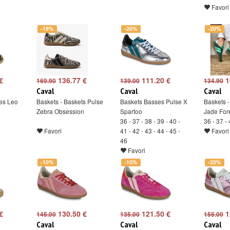
Favori
-19%
-20%
-20%
€
136.77 €
111.20 €
1
169.90
139.00
134.90
Caval
Caval
Caval
es Leo
Baskets - Baskets Pulse
Baskets Basses Pulse X
Baskets -
Zebra Obsession
Spartoo
Jade For
36 - 37 - 38 - 39 - 40 -
36 - 37 -
Favori
41 - 42 - 43 - 44 - 45 -
Favori
46
Favori
-10%
-10%
-20%
€
130.50 €
121.50 €
1
145.00
135.00
155.00
Caval
Caval
Caval