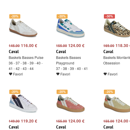
-20%
-20%
-30%
116.00 €
124.00 €
118.30 
145.00
155.00
169.00
Caval
Caval
Caval
Baskets Basses Pulse
Baskets Basses
Baskets Montant
36 - 37 - 38 - 39 - 40 -
Playground
Obsession
41 - 42 - 43 - 44
37 - 38 - 39 - 40 - 41
Favori
Favori
Favori
-20%
-20%
-20%
119.20 €
124.00 €
124.00 
149.00
155.00
155.00
Caval
Caval
Caval