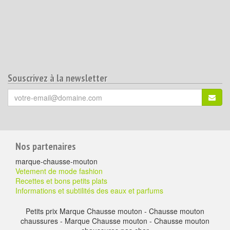
Souscrivez à la newsletter
Votre
S'ins
email
(*)
:
Pour
Nos partenaires
aller
marque-chausse-mouton
plus
Vetement de mode fashion
Recettes et bons petits plats
loin
Informations et subtilités des eaux et parfums
Petits prix Marque Chausse mouton - Chausse mouton
chaussures - Marque Chausse mouton - Chausse mouton