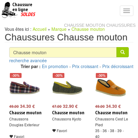
Chaussure
chaussures
en ligne
Toggl
pas
SOLDES
navig
cheres
CHAUSSE MOUTON CHAUSSURES
Vous êtes ici :
Accueil
»
Marque
»
Chausse mouton
Chaussures Chausse mouton
recherche avancée
Trier par :
En promotion
-
Prix croissant
-
Prix décroissant
-30%
-30%
-30%
34.30 €
32.90 €
34.30 €
49.00
47.00
49.00
Chausse mouton
Chausse mouton
Chausse mouton
Chaussons
Chaussons Kyoto
Chaussons Cest Le
Douglas Exterieur
Pied
Favori
35 - 36 - 38 - 39 -
Favori
40