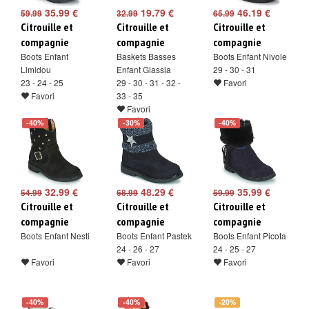
35.99 €
19.79 €
46.19 €
59.99
32.99
65.99
Citrouille et
Citrouille et
Citrouille et
compagnie
compagnie
compagnie
Boots Enfant
Baskets Basses
Boots Enfant Nivole
Limidou
Enfant Glassia
29 - 30 - 31
23 - 24 - 25
29 - 30 - 31 - 32 -
Favori
Favori
33 - 35
Favori
-40%
-30%
-40%
32.99 €
48.29 €
35.99 €
54.99
68.99
59.99
Citrouille et
Citrouille et
Citrouille et
compagnie
compagnie
compagnie
Boots Enfant Nesti
Boots Enfant Pastek
Boots Enfant Picota
24 - 26 - 27
24 - 25 - 27
Favori
Favori
Favori
-40%
-40%
-20%