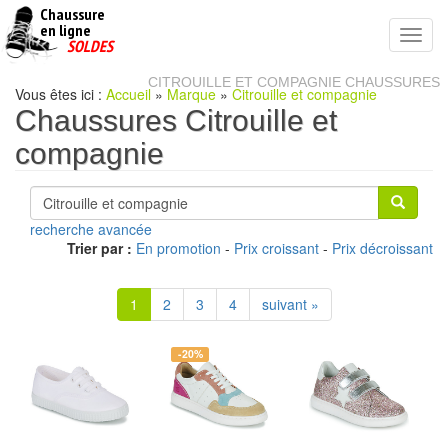
Chaussure
chaussures
en ligne
Toggl
pas
SOLDES
navig
cheres
CITROUILLE ET COMPAGNIE CHAUSSURES
Vous êtes ici :
Accueil
»
Marque
»
Citrouille et compagnie
Chaussures Citrouille et
compagnie
recherche avancée
Trier par :
En promotion
-
Prix croissant
-
Prix décroissant
1
2
3
4
suivant »
-20%