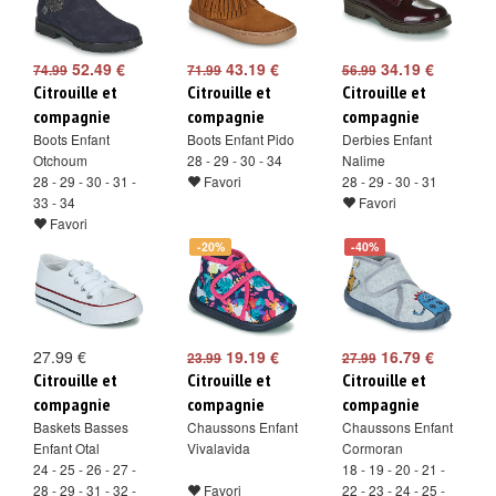
52.49 €
43.19 €
34.19 €
74.99
71.99
56.99
Citrouille et
Citrouille et
Citrouille et
compagnie
compagnie
compagnie
Boots Enfant
Boots Enfant Pido
Derbies Enfant
Otchoum
28 - 29 - 30 - 34
Nalime
28 - 29 - 30 - 31 -
Favori
28 - 29 - 30 - 31
33 - 34
Favori
Favori
-20%
-40%
27.99 €
19.19 €
16.79 €
23.99
27.99
Citrouille et
Citrouille et
Citrouille et
compagnie
compagnie
compagnie
Baskets Basses
Chaussons Enfant
Chaussons Enfant
Enfant Otal
Vivalavida
Cormoran
24 - 25 - 26 - 27 -
18 - 19 - 20 - 21 -
28 - 29 - 31 - 32 -
Favori
22 - 23 - 24 - 25 -