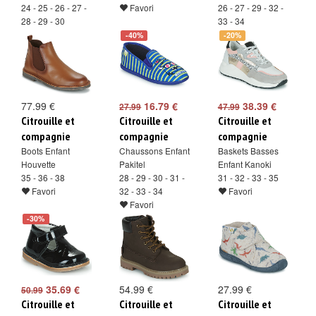
24 - 25 - 26 - 27 -
Favori
26 - 27 - 29 - 32 -
28 - 29 - 30
33 - 34
Favori
Favori
-40%
-20%
77.99 €
16.79 €
38.39 €
27.99
47.99
Citrouille et
Citrouille et
Citrouille et
compagnie
compagnie
compagnie
Boots Enfant
Chaussons Enfant
Baskets Basses
Houvette
Pakitel
Enfant Kanoki
35 - 36 - 38
28 - 29 - 30 - 31 -
31 - 32 - 33 - 35
Favori
32 - 33 - 34
Favori
Favori
-30%
35.69 €
54.99 €
27.99 €
50.99
Citrouille et
Citrouille et
Citrouille et