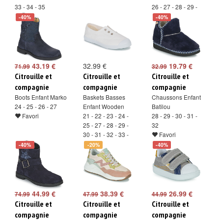
33 - 34 - 35
26 - 27 - 28 - 29 -
Favori
30
-40%
-40%
Favori
43.19 €
32.99 €
19.79 €
71.99
32.99
Citrouille et
Citrouille et
Citrouille et
compagnie
compagnie
compagnie
Boots Enfant Marko
Baskets Basses
Chaussons Enfant
24 - 25 - 26 - 27
Enfant Wooden
Batilou
Favori
21 - 22 - 23 - 24 -
28 - 29 - 30 - 31 -
25 - 27 - 28 - 29 -
32
30 - 31 - 32 - 33 -
Favori
34
-40%
-20%
-40%
Favori
44.99 €
38.39 €
26.99 €
74.99
47.99
44.99
Citrouille et
Citrouille et
Citrouille et
compagnie
compagnie
compagnie