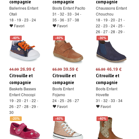
compagnie
compagnie
compagnie
Ballerines Enfant
Boots Enfant Pacito
Chaussons Enfant
Otali
31 - 32 - 33 - 34 -
Chouchou
18 - 19 - 23 - 24
35 - 36 - 37 - 38
18 - 19 - 20 - 21 -
Favori
Favori
22 - 23 - 24 - 25 -
26 - 27 - 28 - 29 -
30
-40%
-40%
-30%
Favori
26.99 €
39.59 €
46.19 €
44.99
65.99
65.99
Citrouille et
Citrouille et
Citrouille et
compagnie
compagnie
compagnie
Baskets Basses
Boots Enfant
Boots Enfant
Enfant Chocopi
Fojamo
Hovette
19 - 20 - 21 - 22 -
24 - 25 - 26 - 27
31 - 32 - 33 - 34
26 - 27 - 28 - 29 -
Favori
Favori
30
Favori
-20%
-40%
-40%