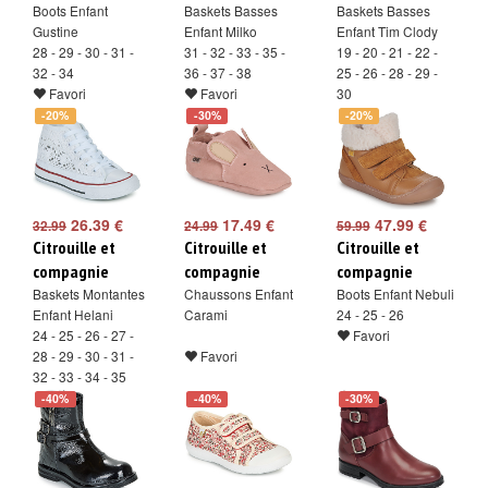
Boots Enfant
Baskets Basses
Baskets Basses
Gustine
Enfant Milko
Enfant Tim Clody
28 - 29 - 30 - 31 -
31 - 32 - 33 - 35 -
19 - 20 - 21 - 22 -
32 - 34
36 - 37 - 38
25 - 26 - 28 - 29 -
Favori
Favori
30
Favori
-20%
-30%
-20%
26.39 €
17.49 €
47.99 €
32.99
24.99
59.99
Citrouille et
Citrouille et
Citrouille et
compagnie
compagnie
compagnie
Baskets Montantes
Chaussons Enfant
Boots Enfant Nebuli
Enfant Helani
Carami
24 - 25 - 26
24 - 25 - 26 - 27 -
Favori
28 - 29 - 30 - 31 -
Favori
32 - 33 - 34 - 35
Favori
-40%
-40%
-30%