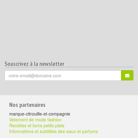
Souscrivez à la newsletter
Votre
S'ins
email
(*)
:
Pour
Nos partenaires
aller
marque-citrouille-et-compagnie
plus
Vetement de mode fashion
Recettes et bons petits plats
loin
Informations et subtilités des eaux et parfums