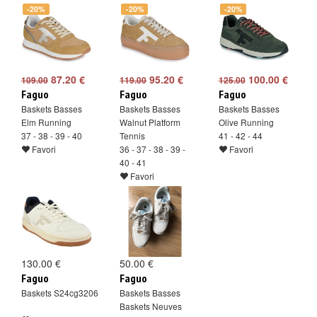
-20%
-20%
-20%
87.20 €
95.20 €
100.00 €
109.00
119.00
125.00
Faguo
Faguo
Faguo
Baskets Basses
Baskets Basses
Baskets Basses
Elm Running
Walnut Platform
Olive Running
37 - 38 - 39 - 40
Tennis
41 - 42 - 44
Favori
36 - 37 - 38 - 39 -
Favori
40 - 41
Favori
130.00 €
50.00 €
Faguo
Faguo
Baskets S24cg3206
Baskets Basses
Baskets Neuves