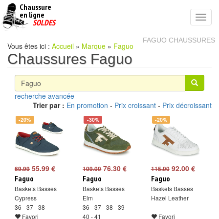
Chaussure
chaussures
en ligne
Toggl
pas
SOLDES
navig
cheres
FAGUO CHAUSSURES
Vous êtes ici :
Accueil
»
Marque
»
Faguo
Chaussures Faguo
recherche avancée
Trier par :
En promotion
-
Prix croissant
-
Prix décroissant
-20%
-30%
-20%
55.99 €
76.30 €
92.00 €
69.99
109.00
115.00
Faguo
Faguo
Faguo
Baskets Basses
Baskets Basses
Baskets Basses
Cypress
Elm
Hazel Leather
36 - 37 - 38
36 - 37 - 38 - 39 -
Favori
40 - 41
Favori