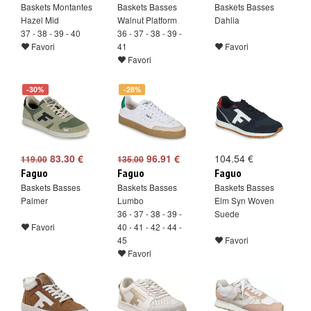
Baskets Montantes
Baskets Basses
Baskets Basses
Hazel Mid
Walnut Platform
Dahlia
37 - 38 - 39 - 40
36 - 37 - 38 - 39 -
Favori
41
Favori
Favori
-30%
-28%
83.30 €
96.91 €
104.54 €
119.00
135.00
Faguo
Faguo
Faguo
Baskets Basses
Baskets Basses
Baskets Basses
Palmer
Lumbo
Elm Syn Woven
36 - 37 - 38 - 39 -
Suede
Favori
40 - 41 - 42 - 44 -
45
Favori
Favori