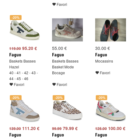
Favori
-20%
95.20 €
55.00 €
30.00 €
119.00
Faguo
Faguo
Faguo
Baskets Basses
Baskets Basses
Mocassins
Hazel
Basket Mode
40 - 41 - 42 - 43 -
Bocage
Favori
44 - 45 - 46
Favori
Favori
-20%
-20%
-20%
111.20 €
79.99 €
100.00 €
139.00
99.99
125.00
Faguo
Faguo
Faguo