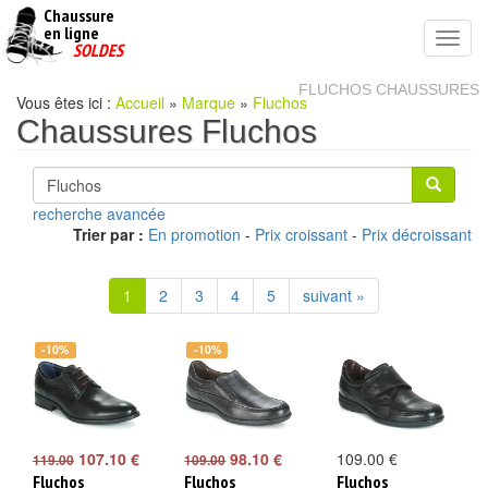
Chaussure
chaussures
en ligne
Toggl
pas
SOLDES
navig
cheres
FLUCHOS CHAUSSURES
Vous êtes ici :
Accueil
»
Marque
»
Fluchos
Chaussures Fluchos
recherche avancée
Trier par :
En promotion
-
Prix croissant
-
Prix décroissant
1
2
3
4
5
suivant »
-10%
-10%
107.10 €
98.10 €
109.00 €
119.00
109.00
Fluchos
Fluchos
Fluchos