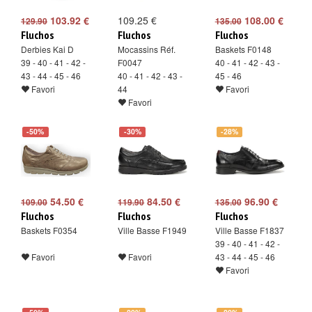
103.92 €
109.25 €
108.00 €
129.90
135.00
Fluchos
Fluchos
Fluchos
Derbies Kai D
Mocassins Réf.
Baskets F0148
39 - 40 - 41 - 42 -
F0047
40 - 41 - 42 - 43 -
43 - 44 - 45 - 46
40 - 41 - 42 - 43 -
45 - 46
Favori
44
Favori
Favori
-50%
-30%
-28%
54.50 €
84.50 €
96.90 €
109.00
119.90
135.00
Fluchos
Fluchos
Fluchos
Baskets F0354
Ville Basse F1949
Ville Basse F1837
39 - 40 - 41 - 42 -
Favori
Favori
43 - 44 - 45 - 46
Favori