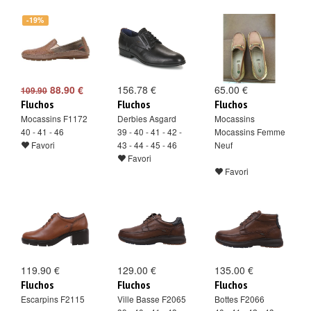
-19%
88.90 €
156.78 €
65.00 €
109.90
Fluchos
Fluchos
Fluchos
Mocassins F1172
Derbies Asgard
Mocassins
40 - 41 - 46
39 - 40 - 41 - 42 -
Mocassins Femme
Favori
43 - 44 - 45 - 46
Neuf
Favori
Favori
119.90 €
129.00 €
135.00 €
Fluchos
Fluchos
Fluchos
Escarpins F2115
Ville Basse F2065
Bottes F2066