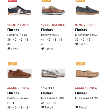
-50%
-20%
-20%
67.50 €
103.20 €
79.96 €
135.00
129.00
99.95
Fluchos
Fluchos
Fluchos
Baskets F1443
Baskets 9376
Mocassins F1946
39 - 40 - 42 - 43 -
41 - 42 - 43 - 44 -
39 - 40 - 45
45
45
Favori
Favori
Favori
-20%
-20%
95.90 €
114.90 €
95.20 €
119.90
119.00
Fluchos
Fluchos
Fluchos
Baskets Basses
Mocassins F0804
Mocassins F1729
F1947
36 - 37 - 39
39 - 40 - 41 - 42 -
Favori
Favori