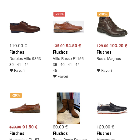
-30%
-20%
110.00 €
94.50 €
103.20 €
135.00
129.00
Fluchos
Fluchos
Fluchos
Derbies Ville 9353
Ville Basse F1156
Boots Magnus
39 - 41 - 44
39 - 40 - 41 - 44 -
Favori
45
Favori
Favori
-29%
91.50 €
60.00 €
129.00 €
129.00
Fluchos
Fluchos
Fluchos
Mocassins F1157
Boots Boots Femme
Mocassins