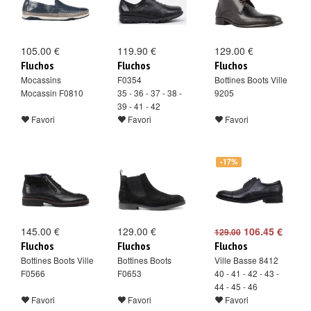
105.00 €
119.90 €
129.00 €
Fluchos
Fluchos
Fluchos
Mocassins
F0354
Bottines Boots Ville
Mocassin F0810
35 - 36 - 37 - 38 -
9205
39 - 41 - 42
Favori
Favori
Favori
-17%
145.00 €
129.00 €
106.45 €
129.00
Fluchos
Fluchos
Fluchos
Bottines Boots Ville
Bottines Boots
Ville Basse 8412
F0566
F0653
40 - 41 - 42 - 43 -
44 - 45 - 46
Favori
Favori
Favori