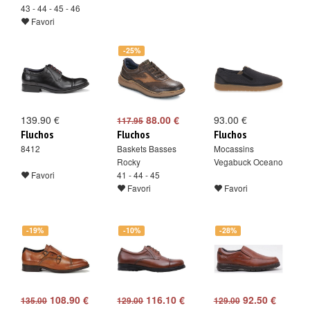
43 - 44 - 45 - 46
Favori
-25%
139.90 €
88.00 €
93.00 €
117.95
Fluchos
Fluchos
Fluchos
8412
Baskets Basses
Mocassins
Rocky
Vegabuck Oceano
Favori
41 - 44 - 45
Favori
Favori
-19%
-10%
-28%
108.90 €
116.10 €
92.50 €
135.00
129.00
129.00