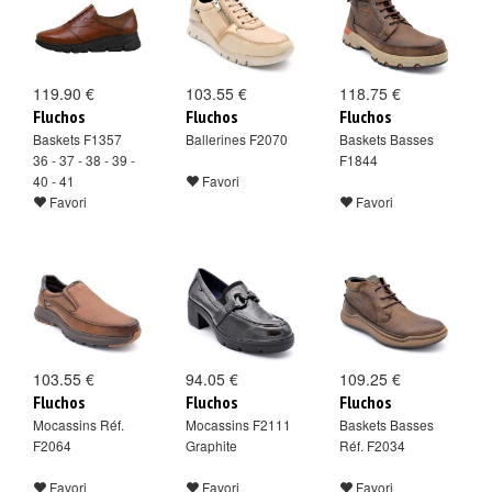
119.90 €
103.55 €
118.75 €
Fluchos
Fluchos
Fluchos
Baskets F1357
Ballerines F2070
Baskets Basses
36 - 37 - 38 - 39 -
F1844
40 - 41
Favori
Favori
Favori
103.55 €
94.05 €
109.25 €
Fluchos
Fluchos
Fluchos
Mocassins Réf.
Mocassins F2111
Baskets Basses
F2064
Graphite
Réf. F2034
Favori
Favori
Favori