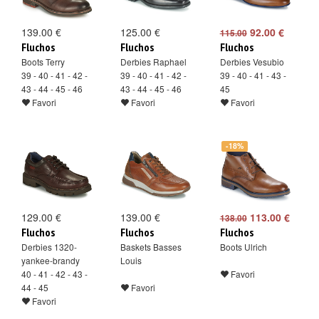
139.00 €
125.00 €
92.00 €
115.00
Fluchos
Fluchos
Fluchos
Boots Terry
Derbies Raphael
Derbies Vesubio
39 - 40 - 41 - 42 -
39 - 40 - 41 - 42 -
39 - 40 - 41 - 43 -
43 - 44 - 45 - 46
43 - 44 - 45 - 46
45
Favori
Favori
Favori
-18%
129.00 €
139.00 €
113.00 €
138.00
Fluchos
Fluchos
Fluchos
Derbies 1320-
Baskets Basses
Boots Ulrich
yankee-brandy
Louis
40 - 41 - 42 - 43 -
Favori
44 - 45
Favori
Favori