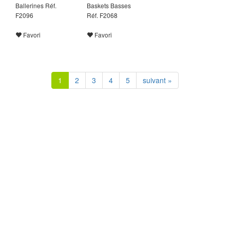
Ballerines Réf.
Baskets Basses
F2096
Réf. F2068
Favori
Favori
1
2
3
4
5
suivant »