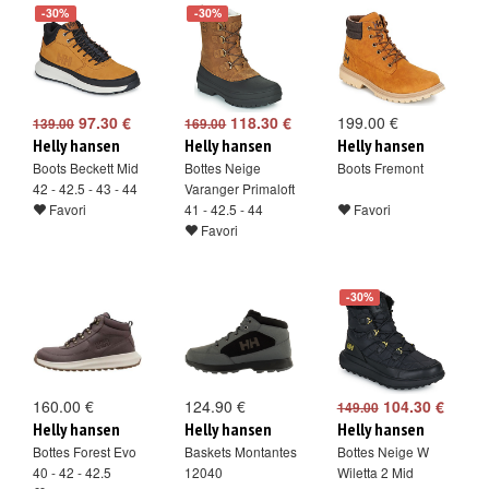
-30%
-30%
97.30 €
118.30 €
199.00 €
139.00
169.00
Helly hansen
Helly hansen
Helly hansen
Boots Beckett Mid
Bottes Neige
Boots Fremont
42 - 42.5 - 43 - 44
Varanger Primaloft
Favori
41 - 42.5 - 44
Favori
Favori
-30%
160.00 €
124.90 €
104.30 €
149.00
Helly hansen
Helly hansen
Helly hansen
Bottes Forest Evo
Baskets Montantes
Bottes Neige W
40 - 42 - 42.5
12040
Wiletta 2 Mid