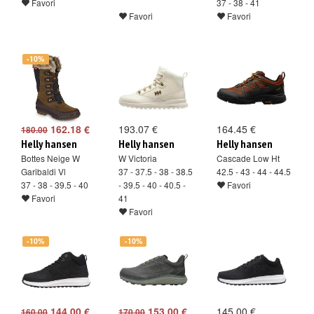
Favori
37 - 38 - 41
Favori
Favori
-10%
162.18 €
193.07 €
164.45 €
180.00
Helly hansen
Helly hansen
Helly hansen
Bottes Neige W
W Victoria
Cascade Low Ht
Garibaldi Vl
37 - 37.5 - 38 - 38.5
42.5 - 43 - 44 - 44.5
37 - 38 - 39.5 - 40
- 39.5 - 40 - 40.5 -
Favori
Favori
41
Favori
-10%
-10%
144.00 €
153.00 €
145.00 €
160.00
170.00