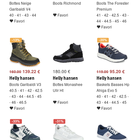
Bottes Neige
Boots Richmond
Boots The Forester
Garibaldi V4
Premium
40 - 41 - 43 - 44
Favori
41 - 42 - 42.5 - 43 -
Favori
44 - 44.5 - 45 - 46
Favori
-13%
-20%
139.22 €
180.00 €
95.20 €
160.00
119.00
Helly hansen
Helly hansen
Helly hansen
Boots Garibaldi V3
Bottes Monashee
Baskets Basses Hp
40.5 - 41 - 42 - 42.5
Ullr Ht
Ahiga Evo 5
- 43 - 44 - 44.5 - 45
40 - 41 - 42 - 42.5 -
- 46 - 46.5
Favori
43 - 44 - 44.5 - 45
Favori
Favori
-33%
-31%