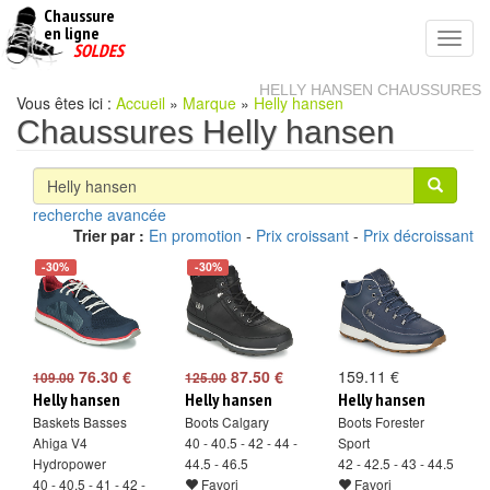
Chaussure
chaussures
en ligne
Toggl
pas
SOLDES
navig
cheres
HELLY HANSEN CHAUSSURES
Vous êtes ici :
Accueil
»
Marque
»
Helly hansen
Chaussures Helly hansen
recherche avancée
Trier par :
En promotion
-
Prix croissant
-
Prix décroissant
-30%
-30%
76.30 €
87.50 €
159.11 €
109.00
125.00
Helly hansen
Helly hansen
Helly hansen
Baskets Basses
Boots Calgary
Boots Forester
Ahiga V4
40 - 40.5 - 42 - 44 -
Sport
Hydropower
44.5 - 46.5
42 - 42.5 - 43 - 44.5
40 - 40.5 - 41 - 42 -
Favori
Favori