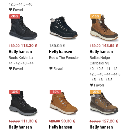
42.5 - 44.5 - 46
Favori
-30%
-15%
118.30 €
185.05 €
143.65 €
169.00
169.00
Helly hansen
Helly hansen
Helly hansen
Boots Kelvin Lx
Boots The Forester
Bottes Neige
41 - 42 - 43 - 44
Garibaldi V3
Favori
Favori
40 - 40.5 - 41 - 42 -
42.5 - 43 - 44 - 44.5
- 45 - 46 - 46.5
Favori
-30%
-30%
-20%
111.30 €
90.30 €
127.20 €
159.00
129.00
159.00
Helly hansen
Helly hansen
Helly hansen