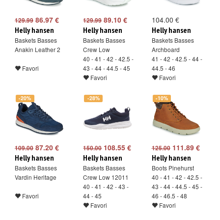
86.97 €
89.10 €
104.00 €
129.99
129.99
Helly hansen
Helly hansen
Helly hansen
Baskets Basses
Baskets Basses
Baskets Basses
Anakin Leather 2
Crew Low
Archboard
40 - 41 - 42 - 42.5 -
41 - 42 - 42.5 - 44 -
Favori
43 - 44 - 44.5 - 45
44.5 - 46
Favori
Favori
-20%
-28%
-10%
87.20 €
108.55 €
111.89 €
109.00
150.00
125.00
Helly hansen
Helly hansen
Helly hansen
Baskets Basses
Baskets Basses
Boots Pinehurst
Vardin Heritage
Crew Low 12011
40 - 41 - 42 - 42.5 -
40 - 41 - 42 - 43 -
43 - 44 - 44.5 - 45 -
Favori
44 - 45
46 - 46.5 - 48
Favori
Favori