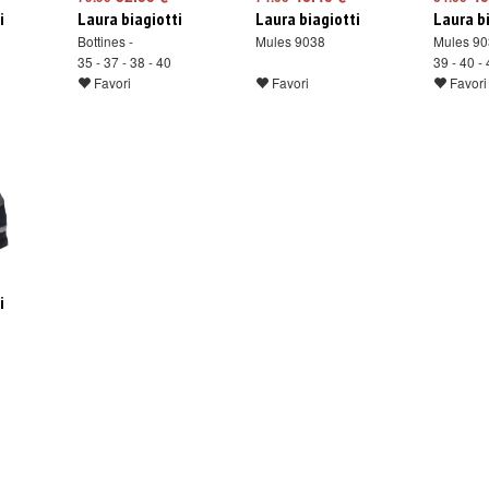
i
Laura biagiotti
Laura biagiotti
Laura b
Bottines -
Mules 9038
Mules 9
35 - 37 - 38 - 40
39 - 40 -
Favori
Favori
Favori
i