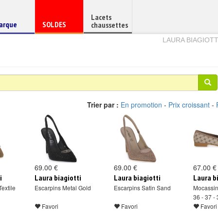
Lacets
haussure
Chaussure
arque
SOLDES
chaussettes
e
en
LAURA BIAGIOT
Trier par :
En promotion
-
Prix croissant
-
69.00 €
69.00 €
67.00 €
i
Laura biagiotti
Laura biagiotti
Laura b
extile
Escarpins Metal Gold
Escarpins Satin Sand
Mocassi
36 - 37 -
Favori
Favori
Favori