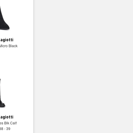
iagiotti
Micro Black
iagiotti
s Blk Calf
38 - 39