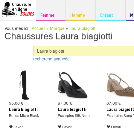
Chaussure
chaussures
en ligne
Chaussure
pas
SOLDES
Chaussure
Chaussure
Chaussure
C
Femme
Homme
Enfant
M
à
cheres
d
petits
prix
Vous êtes ici :
Accueil
»
Marque
»
Laura biagiotti
Chaussures Laura biagiotti
recherche avancée
95.00 €
67.00 €
67.00 €
Laura biagiotti
Laura biagiotti
Laura biagiott
Bottes Micro Black
Escarpins Silk Nero
Escarpins Sand T
Favori
Favori
Favori