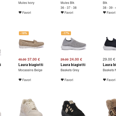
Mules Ivory
Mules Blk
Blk
36 - 37 - 38
38 - 39 -
Favori
Favori
Favori
-18%
-17%
37.00 €
24.00 €
29.00 €
45.00
29.00
i
Laura biagiotti
Laura biagiotti
Laura b
Mocassins Beige
Baskets Grey
Baskets 
Favori
Favori
Favori