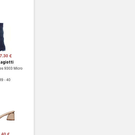
7.30 €
iagiotti
es 9303 Micro
39 - 40
.40 €