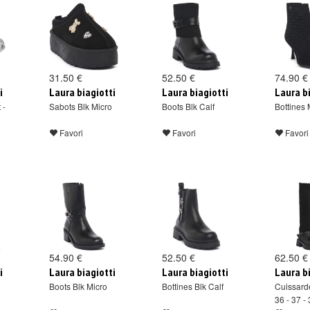
31.50 €
52.50 €
74.90 €
i
Laura biagiotti
Laura biagiotti
Laura b
 -
Sabots Blk Micro
Boots Blk Calf
Bottines 
Favori
Favori
Favori
54.90 €
52.50 €
62.50 €
i
Laura biagiotti
Laura biagiotti
Laura b
Boots Blk Micro
Bottines Blk Calf
Cuissarde
36 - 37 - 