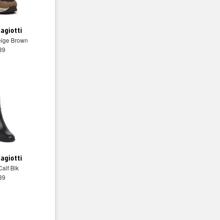
iagiotti
eige Brown
 39
iagiotti
Calf Blk
 39