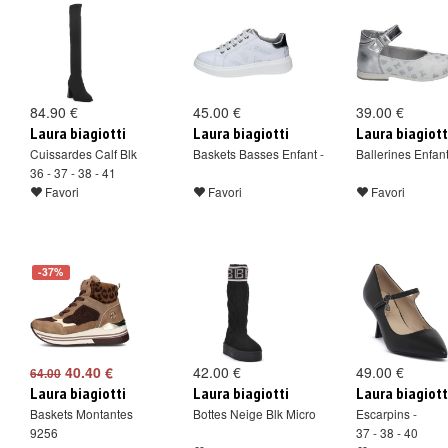
84.90 €
45.00 €
39.00 €
Laura biagiotti
Laura biagiotti
Laura biagiott
Cuissardes Calf Blk
Baskets Basses Enfant -
Ballerines Enfant
36 - 37 - 38 - 41
Favori
Favori
Favori
-37%
40.40 €
42.00 €
49.00 €
64.00
Laura biagiotti
Laura biagiotti
Laura biagiott
Baskets Montantes
Bottes Neige Blk Micro
Escarpins -
9256
37 - 38 - 40