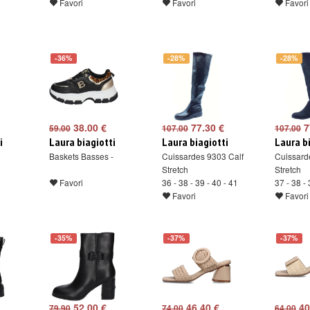
Favori
Favori
Favori
-36%
-28%
-28%
38.00 €
77.30 €
7
59.00
107.00
107.00
i
Laura biagiotti
Laura biagiotti
Laura b
Baskets Basses -
Cuissardes 9303 Calf
Cuissard
Stretch
Stretch
Favori
36 - 38 - 39 - 40 - 41
37 - 38 - 
Favori
Favori
-35%
-37%
-37%
52.00 €
46.40 €
40
79.90
74.00
64.00