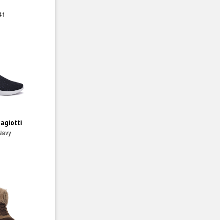
 41
iagiotti
Navy