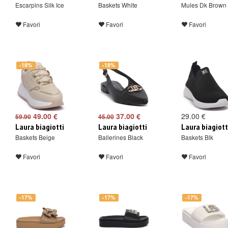
Escarpins Silk Ice
Baskets White
Mules Dk Brown
Favori
Favori
Favori
-18%
-18%
49.00 €
37.00 €
29.00 €
59.90
45.00
Laura biagiotti
Laura biagiotti
Laura biagiott
Baskets Beige
Ballerines Black
Baskets Blk
Favori
Favori
Favori
-17%
-17%
-17%