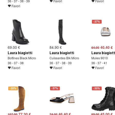
36 - 37 - 38 - 39
Favori
Favori
Favori
-37%
69.00 €
84.90 €
40.40 €
64.00
Laura biagiotti
Laura biagiotti
Laura biagiott
Bottines Black Micro
Cuissardes Blk Micro
Mules 9010
36 - 37 - 38
36 - 37 - 38 - 39
36 - 37 - 41
Favori
Favori
Favori
-28%
-37%
-35%
77.30 €
46.40 €
45.00 €
107.00
74.00
69.00