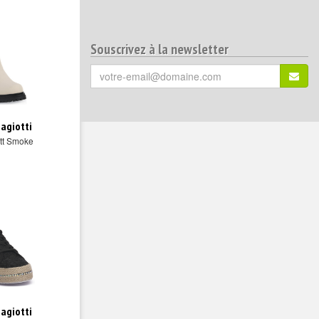
Souscrivez à la newsletter
Votre
S'ins
email
(*)
:
iagiotti
tt Smoke
iagiotti