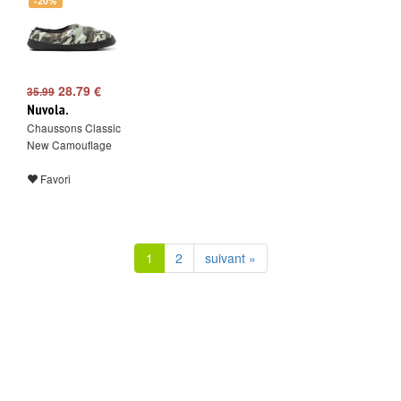
-20%
28.79 €
35.99
Nuvola.
Chaussons Classic
New Camouflage
Favori
1
2
suivant »