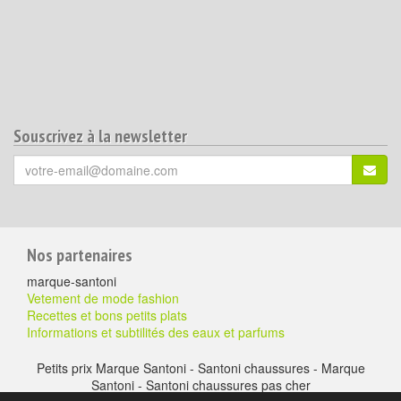
Souscrivez à la newsletter
Votre
S'ins
email
(*)
:
Pour
Nos partenaires
aller
marque-santoni
plus
Vetement de mode fashion
Recettes et bons petits plats
loin
Informations et subtilités des eaux et parfums
Petits prix Marque Santoni - Santoni chaussures - Marque
Santoni - Santoni chaussures pas cher