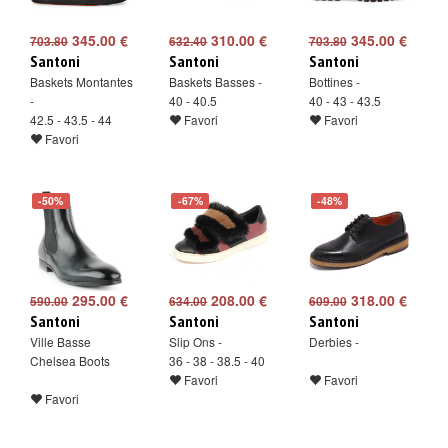
345.00 €
310.00 €
345.00 €
703.80
632.40
703.80
Santoni
Santoni
Santoni
Baskets Montantes
Baskets Basses -
Bottines -
-
40 - 40.5
40 - 43 - 43.5
42.5 - 43.5 - 44
Favori
Favori
Favori
-50%
-67%
-48%
295.00 €
208.00 €
318.00 €
590.00
634.00
609.00
Santoni
Santoni
Santoni
Ville Basse
Slip Ons -
Derbies -
Chelsea Boots
36 - 38 - 38.5 - 40
Favori
Favori
Favori