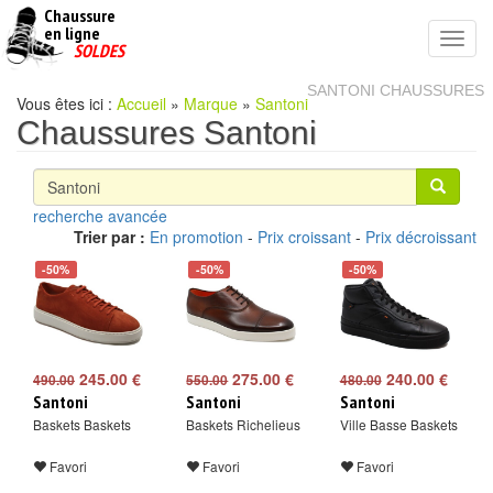
Chaussure
chaussures
en ligne
Toggl
pas
SOLDES
navig
cheres
SANTONI CHAUSSURES
Vous êtes ici :
Accueil
»
Marque
»
Santoni
Chaussures Santoni
recherche avancée
Trier par :
En promotion
-
Prix croissant
-
Prix décroissant
-50%
-50%
-50%
245.00 €
275.00 €
240.00 €
490.00
550.00
480.00
Santoni
Santoni
Santoni
Baskets Baskets
Baskets Richelieus
Ville Basse Baskets
Favori
Favori
Favori