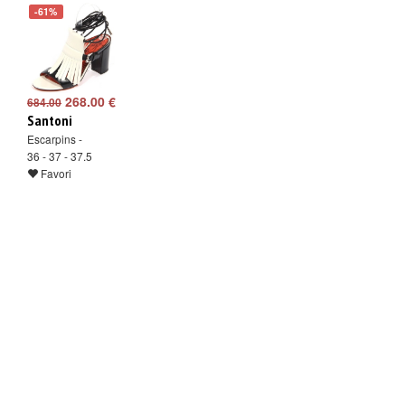
-61%
268.00 €
684.00
Santoni
Escarpins -
36 - 37 - 37.5
Favori