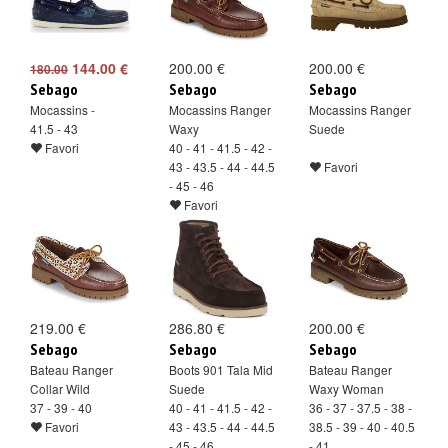
144.00 €
200.00 €
200.00 €
180.00
Sebago
Sebago
Sebago
Mocassins -
Mocassins Ranger
Mocassins Ranger
41.5 - 43
Waxy
Suede
Favori
40 - 41 - 41.5 - 42 -
43 - 43.5 - 44 - 44.5
Favori
- 45 - 46
Favori
219.00 €
286.80 €
200.00 €
Sebago
Sebago
Sebago
Bateau Ranger
Boots 901 Tala Mid
Bateau Ranger
Collar Wild
Suede
Waxy Woman
37 - 39 - 40
40 - 41 - 41.5 - 42 -
36 - 37 - 37.5 - 38 -
Favori
43 - 43.5 - 44 - 44.5
38.5 - 39 - 40 - 40.5
- 45 - 46
- 41