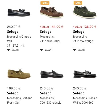
-20%
-20%
240.00 €
144.00 €
136.00 €
180.00
170.00
Sebago
Sebago
Sebago
Mocassins Classic
Mocassins
Mocassins
Will
7111miw-900br
7111ptw-xp8gd
37 - 37.5 - 41
Favori
Favori
Favori
169.00 €
240.00 €
240.00 €
Sebago
Sebago
Sebago
Mocassins Portland
Mocassins
Mocassins Classic
Flesh Out
7001530-classic-
Will W 7001560