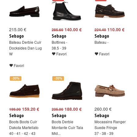
215.00 €
140.00 €
110.00 €
285.60
224.40
Sebago
Sebago
Sebago
Bateau Derbie Cuir
Bottines -
Bateau -
Docksides Dan Lug
38.5 - 39
W
Favori
Favori
Favori
-20%
-20%
159.20 €
188.00 €
260.00 €
199.00
235.00
Sebago
Sebago
Sebago
Boots Boots Cuir
Boots Derbie
Mocassins Ranger
Dakota Martellato
Montante Cuir Tala
Suede Fringe
40 - 41 - 42 - 43
Mid...
37 - 38 - 39