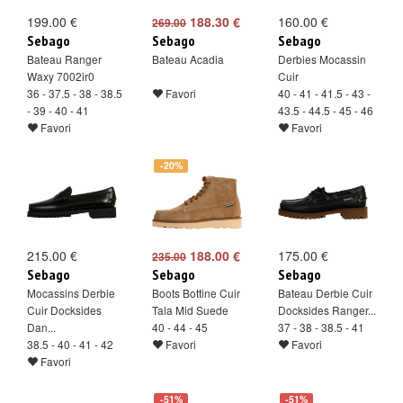
199.00 €
188.30 €
160.00 €
269.00
Sebago
Sebago
Sebago
Bateau Ranger
Bateau Acadia
Derbies Mocassin
Waxy 7002ir0
Cuir
36 - 37.5 - 38 - 38.5
Favori
40 - 41 - 41.5 - 43 -
- 39 - 40 - 41
43.5 - 44.5 - 45 - 46
Favori
Favori
-20%
215.00 €
188.00 €
175.00 €
235.00
Sebago
Sebago
Sebago
Mocassins Derbie
Boots Bottine Cuir
Bateau Derbie Cuir
Cuir Docksides
Tala Mid Suede
Docksides Ranger...
Dan...
40 - 44 - 45
37 - 38 - 38.5 - 41
38.5 - 40 - 41 - 42
Favori
Favori
Favori
-51%
-51%