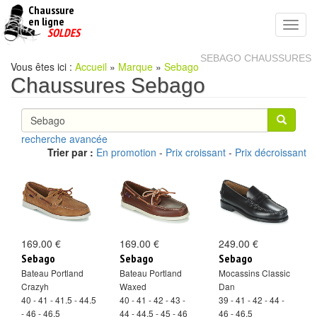
Chaussure
chaussures
en ligne
Toggl
pas
SOLDES
navig
cheres
SEBAGO CHAUSSURES
Vous êtes ici :
Accueil
»
Marque
»
Sebago
Chaussures Sebago
recherche avancée
Trier par :
En promotion
-
Prix croissant
-
Prix décroissant
169.00 €
169.00 €
249.00 €
Sebago
Sebago
Sebago
Bateau Portland
Bateau Portland
Mocassins Classic
Crazyh
Waxed
Dan
40 - 41 - 41.5 - 44.5
40 - 41 - 42 - 43 -
39 - 41 - 42 - 44 -
- 46 - 46.5
44 - 44.5 - 45 - 46
46 - 46.5