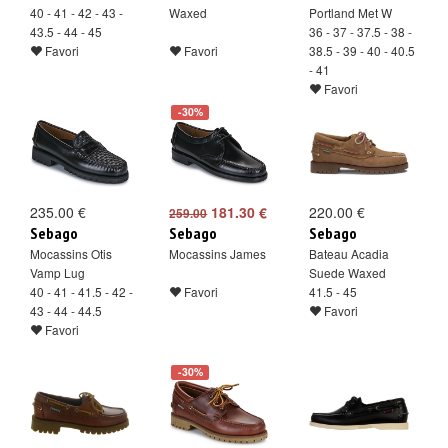
40 - 41 - 42 - 43 -
Waxed
Portland Met W
43.5 - 44 - 45
36 - 37 - 37.5 - 38 -
Favori
Favori
38.5 - 39 - 40 - 40.5
- 41
Favori
-30%
235.00 €
181.30 €
220.00 €
259.00
Sebago
Sebago
Sebago
Mocassins Otis
Mocassins James
Bateau Acadia
Vamp Lug
Suede Waxed
40 - 41 - 41.5 - 42 -
Favori
41.5 - 45
43 - 44 - 44.5
Favori
Favori
-30%