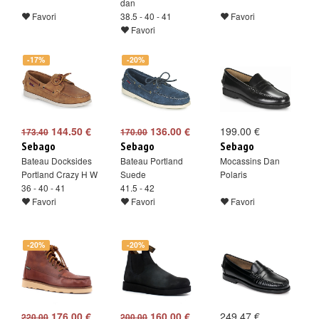
dan
Favori
38.5 - 40 - 41
Favori
Favori
-17%
-20%
144.50 €
136.00 €
199.00 €
173.40
170.00
Sebago
Sebago
Sebago
Bateau Docksides
Bateau Portland
Mocassins Dan
Portland Crazy H W
Suede
Polaris
36 - 40 - 41
41.5 - 42
Favori
Favori
Favori
-20%
-20%
176.00 €
160.00 €
249.47 €
220.00
200.00