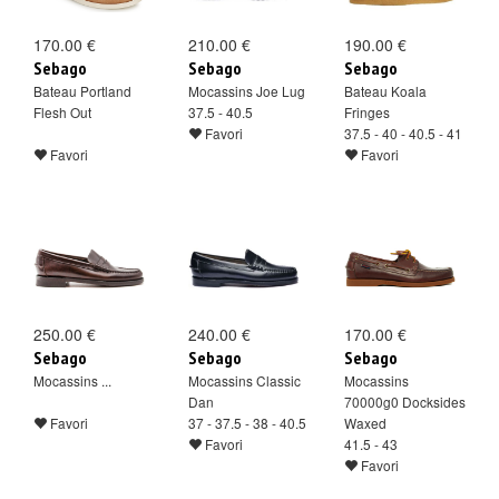
170.00 €
210.00 €
190.00 €
Sebago
Sebago
Sebago
Bateau Portland
Mocassins Joe Lug
Bateau Koala
Flesh Out
37.5 - 40.5
Fringes
Favori
37.5 - 40 - 40.5 - 41
Favori
Favori
250.00 €
240.00 €
170.00 €
Sebago
Sebago
Sebago
Mocassins ...
Mocassins Classic
Mocassins
Dan
70000g0 Docksides
Favori
37 - 37.5 - 38 - 40.5
Waxed
Favori
41.5 - 43
Favori