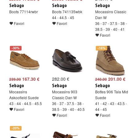
Sebago
Sebago
Sebago
Boots 77114rwbr
Boots 741135wbk
Mocassins Classic
44 - 44.5 - 45
Dan W
Favori
Favori
36 - 37 - 37.5 - 38 -
38.5 - 39 - 40 - 41
Favori
-30%
-16%
167.30 €
282.00 €
201.00 €
239.00
240.00
Sebago
Sebago
Sebago
Mocassins
Mocassins 903
Bottes 906 Tala Mid
Askoofield Suede
Classic Dan W
Suede
43 - 44 - 44.5 - 45.5
36 - 37 - 37.5 - 38 -
41 - 42 - 43 - 43.5 -
Favori
38.5 - 39 - 40 - 40.5
44 - 45
Favori
Favori
-20%