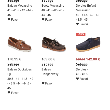
Sebago
Sebago
Sebago
Bateau Mocassino
Boots Mocassino
Derbies Enfant
41 - 41.5 - 42 - 44 -
40 - 41 - 42 - 43 -
Mocassino
45
44 - 45
40 - 41.5 - 42 - 43 -
Favori
Favori
43.5 - 45
Favori
-35%
178.95 €
169.00 €
142.00 €
220.00
Sebago
Sebago
Sebago
Bateau Docksides
Bateau
Derbies -
Fgl
Rangerwaxy
40 - 43.5
39.5 - 41 - 41.5 - 42
Favori
- 43.5 - 44 - 44.5 -
Favori
45
Favori