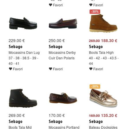
Favori
Favori
-30%
229.00 €
250.00 €
188.30 €
269.00
Sebago
Sebago
Sebago
Mocassins Dan Lug
Mocassins Derby
Boots Tala High
37 - 38 - 38.5 - 39 -
Cuir Dan Polaris
40 - 42 - 43 - 43.5 -
40 - 41
44
Favori
Favori
Favori
-20%
269.00 €
170.00 €
135.20 €
169.00
Sebago
Sebago
Sebago
Boots Tala Mid
Mocassins Portland
Bateau Docksides