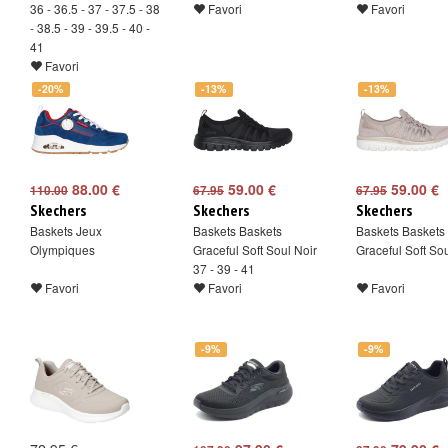
36 - 36.5 - 37 - 37.5 - 38
Favori
Favori
- 38.5 - 39 - 39.5 - 40 -
41
Favori
-20%
-13%
-13%
88.00 €
59.00 €
59.00 €
110.00
67.95
67.95
Skechers
Skechers
Skechers
Baskets Jeux
Baskets Baskets
Baskets Baskets
Olympiques
Graceful Soft Soul Noir
Graceful Soft Sou
37 - 39 - 41
Favori
Favori
Favori
-9%
-9%