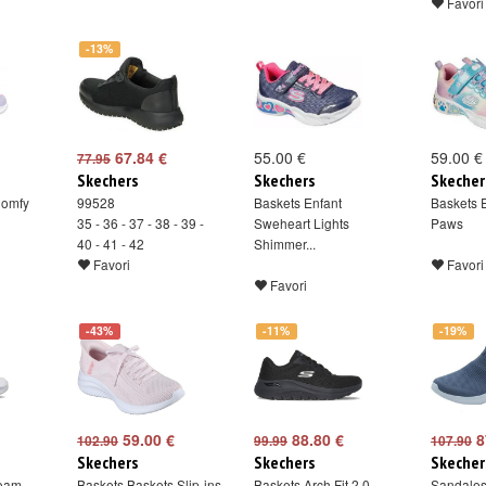
Favori
-13%
67.84 €
55.00 €
59.00 €
77.95
Skechers
Skechers
Skecher
Comfy
99528
Baskets Enfant
Baskets E
35 - 36 - 37 - 38 - 39 -
Sweheart Lights
Paws
40 - 41 - 42
Shimmer...
Favori
Favori
Favori
-43%
-11%
-19%
59.00 €
88.80 €
8
102.90
99.99
107.90
Skechers
Skechers
Skecher
oam -
Baskets Baskets Slip-ins
Baskets Arch Fit 2.0 -
Sandale