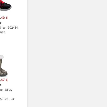
.40 €
s
Enfant 302434
wirl
.47 €
s
ant Glitzy
23 - 24 - 25 -