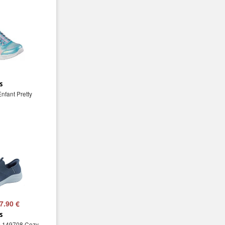
s
nfant Pretty
7.90 €
s
s 149708 Cozy