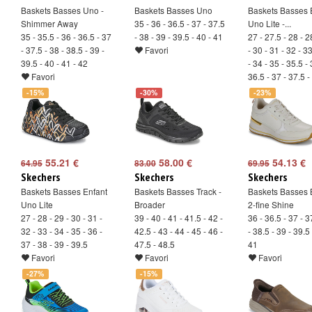
Baskets Basses Uno -
Baskets Basses Uno
Baskets Basses 
Shimmer Away
35 - 36 - 36.5 - 37 - 37.5
Uno Lite -...
35 - 35.5 - 36 - 36.5 - 37
- 38 - 39 - 39.5 - 40 - 41
27 - 27.5 - 28 - 2
- 37.5 - 38 - 38.5 - 39 -
Favori
- 30 - 31 - 32 - 3
39.5 - 40 - 41 - 42
- 34 - 35 - 35.5 - 
Favori
36.5 - 37 - 37.5 -
- 40
-15%
-30%
-23%
Favori
55.21 €
58.00 €
54.13 €
64.95
83.00
69.95
Skechers
Skechers
Skechers
Baskets Basses Enfant
Baskets Basses Track -
Baskets Basses B
Uno Lite
Broader
2-fine Shine
27 - 28 - 29 - 30 - 31 -
39 - 40 - 41 - 41.5 - 42 -
36 - 36.5 - 37 - 3
32 - 33 - 34 - 35 - 36 -
42.5 - 43 - 44 - 45 - 46 -
- 38.5 - 39 - 39.5 
37 - 38 - 39 - 39.5
47.5 - 48.5
41
Favori
Favori
Favori
-27%
-15%