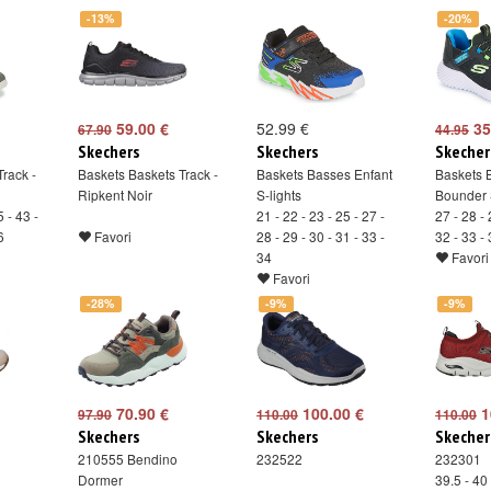
Favori
-13%
-20%
59.00 €
52.99 €
35
67.90
44.95
Skechers
Skechers
Skecher
rack -
Baskets Baskets Track -
Baskets Basses Enfant
Baskets 
Ripkent Noir
S-lights
Bounder 
5 - 43 -
21 - 22 - 23 - 25 - 27 -
27 - 28 - 
6
Favori
28 - 29 - 30 - 31 - 33 -
32 - 33 -
34
Favori
Favori
-28%
-9%
-9%
70.90 €
100.00 €
1
97.90
110.00
110.00
Skechers
Skechers
Skecher
210555 Bendino
232522
232301
Dormer
39.5 - 40 