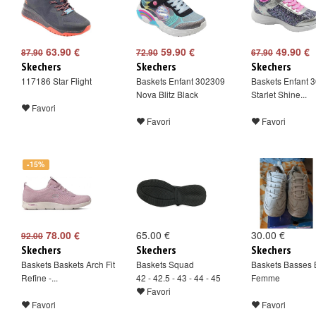
63.90 €
59.90 €
49.90 €
87.90
72.90
67.90
Skechers
Skechers
Skechers
117186 Star Flight
Baskets Enfant 302309
Baskets Enfant 
Nova Blitz Black
Starlet Shine...
Favori
Favori
Favori
-15%
78.00 €
65.00 €
30.00 €
92.00
Skechers
Skechers
Skechers
Baskets Baskets Arch Fit
Baskets Squad
Baskets Basses 
Refine -...
42 - 42.5 - 43 - 44 - 45
Femme
Favori
Favori
Favori