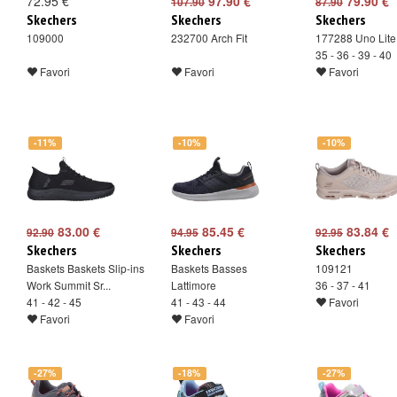
72.95 €
97.90 €
79.90 €
107.90
87.90
Skechers
Skechers
Skechers
109000
232700 Arch Fit
177288 Uno Lite 
35 - 36 - 39 - 40
Favori
Favori
Favori
-11%
-10%
-10%
83.00 €
85.45 €
83.84 €
92.90
94.95
92.95
Skechers
Skechers
Skechers
Baskets Baskets Slip-ins
Baskets Basses
109121
Work Summit Sr...
Lattimore
36 - 37 - 41
41 - 42 - 45
41 - 43 - 44
Favori
Favori
Favori
-27%
-18%
-27%