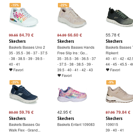
-15%
-22%
84.70 €
66.60 €
55.78 €
99.65
84.99
Skechers
Skechers
Skechers
Baskets Basses Uno 2
Baskets Basses Hands
Baskets Basses T
35 - 35.5 - 36 - 37 - 37.5
Free Slip Ins : Go...
Ripkent
- 38 - 38.5 - 39 - 39.5 -
35 - 35.5 - 36 - 36.5 - 37
40 - 41 - 42 - 42.
40 - 41
- 37.5 - 38 - 38.5 - 39 -
44 - 45 - 45.5 - 4
Favori
39.5 - 40 - 41 - 42 - 43
Favori
Favori
-25%
-9%
59.76 €
42.95 €
79.84 €
80.00
87.95
Skechers
Skechers
Skechers
Baskets Basses Go
Baskets Enfant 109083
109015
Walk Flex - Grand...
39 - 40 - 41