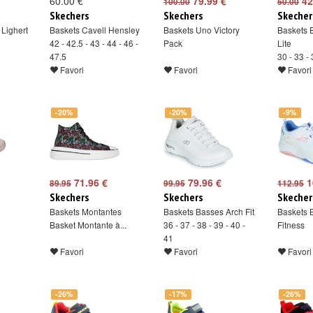
60.00 €
79.99 €
42
100.00
50.00
Skechers
Skechers
Skecher
Lighert
Baskets Cavell Hensley
Baskets Uno Victory
Baskets 
42 - 42.5 - 43 - 44 - 46 -
Pack
Lite
47.5
30 - 33 -
Favori
Favori
Favori
-20%
-20%
-9%
71.96 €
79.96 €
1
89.95
99.95
112.95
Skechers
Skechers
Skecher
Baskets Montantes
Baskets Basses Arch Fit
Baskets 
Basket Montante à...
36 - 37 - 38 - 39 - 40 -
Fitness
41
Favori
Favori
Favori
-26%
-17%
-26%