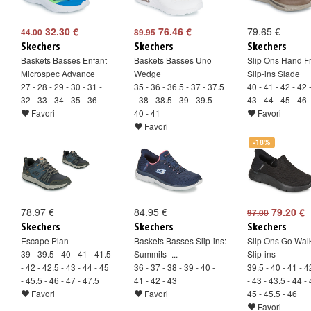
32.30 €
76.46 €
79.65 €
44.00
89.95
Skechers
Skechers
Skechers
Baskets Basses Enfant
Baskets Basses Uno
Slip Ons Hand F
Microspec Advance
Wedge
Slip-ins Slade
27 - 28 - 29 - 30 - 31 -
35 - 36 - 36.5 - 37 - 37.5
40 - 41 - 42 - 42 
32 - 33 - 34 - 35 - 36
- 38 - 38.5 - 39 - 39.5 -
43 - 44 - 45 - 46 
Favori
40 - 41
Favori
Favori
-18%
78.97 €
84.95 €
79.20 €
97.00
Skechers
Skechers
Skechers
Escape Plan
Baskets Basses Slip-ins:
Slip Ons Go Wal
39 - 39.5 - 40 - 41 - 41.5
Summits -...
Slip-ins
- 42 - 42.5 - 43 - 44 - 45
36 - 37 - 38 - 39 - 40 -
39.5 - 40 - 41 - 4
- 45.5 - 46 - 47 - 47.5
41 - 42 - 43
- 43 - 43.5 - 44 - 
Favori
Favori
45 - 45.5 - 46
Favori