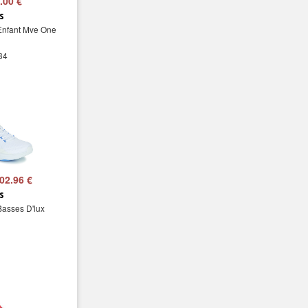
.00 €
s
Enfant Mve One
 34
02.96 €
s
Basses D'lux