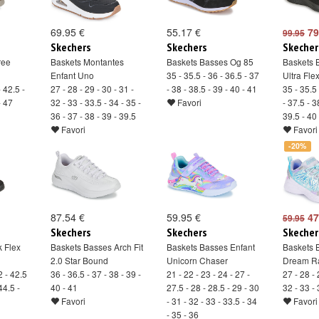
69.95 €
55.17 €
79
99.95
Skechers
Skechers
Skecher
ree
Baskets Montantes
Baskets Basses Og 85
Baskets B
Enfant Uno
35 - 35.5 - 36 - 36.5 - 37
Ultra Fle
- 42.5 -
27 - 28 - 29 - 30 - 31 -
- 38 - 38.5 - 39 - 40 - 41
35 - 35.5 
- 47
32 - 33 - 33.5 - 34 - 35 -
Favori
- 37.5 - 3
36 - 37 - 38 - 39 - 39.5
39.5 - 40
Favori
Favori
-20%
87.54 €
59.95 €
47
59.95
Skechers
Skechers
Skecher
k Flex
Baskets Basses Arch Fit
Baskets Basses Enfant
Baskets 
2.0 Star Bound
Unicorn Chaser
Dream R
2 - 42.5
36 - 36.5 - 37 - 38 - 39 -
21 - 22 - 23 - 24 - 27 -
27 - 28 - 
44.5 -
40 - 41
27.5 - 28 - 28.5 - 29 - 30
32 - 33 - 
Favori
- 31 - 32 - 33 - 33.5 - 34
Favori
- 35 - 36