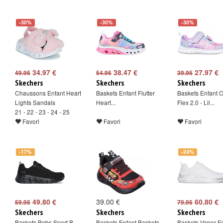
-30%
-30%
-30%
34.97 €
38.47 €
27.97 €
49.95
54.95
39.95
Skechers
Skechers
Skechers
Chaussons Enfant Heart
Baskets Enfant Flutter
Baskets Enfant 
Lights Sandals
Heart...
Flex 2.0 - Lil...
21 - 22 - 23 - 24 - 25
Favori
Favori
Favori
-17%
-24%
49.80 €
39.00 €
60.80 €
59.95
79.95
Skechers
Skechers
Skechers
Baskets Bobs Sport B
Baskets Enfant Baskets
Baskets Vapor F