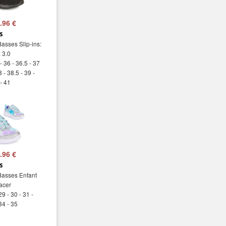
.96 €
s
asses Slip-ins:
x 3.0
- 36 - 36.5 - 37
8 - 38.5 - 39 -
 - 41
.96 €
s
Basses Enfant
acer
29 - 30 - 31 -
34 - 35