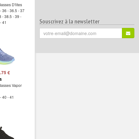
asses D'lites
- 36 - 36.5 - 37
8 - 38.5 - 39 -
Souscrivez à la newsletter
 - 41
Votre
S'ins
email
(*)
:
.75 €
s
Basses Vapor
- 40 - 41