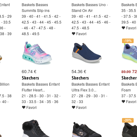
Enfant
Baskets Basses
Baskets Basses Uno -
Baskets B
Summits Slip-ins
Stand On Air
35 - 35.5 
8.5 - 29
39 - 40 - 41 - 41.5 - 42 -
39 - 40 - 41 - 41.5 - 42 -
- 37.5 - 3
3 - 33.5
42.5 - 43 - 44 - 45 - 45.5
42.5 - 43 - 44 - 45 - 46 -
39.5 - 40
36 -
- 46 - 47 - 47.5 - 48 -
47.5 - 48.5
Favori
 38 - 39
48.5 - 49.5
Favori
Favori
-19%
60.74 €
54.36 €
72
89.99
Skechers
Skechers
Skecher
illion
Baskets Basses Enfant
Baskets Basses Enfant
Baskets 
Flutter Heart...
Ultra Flex 3.0...
Foam
7.5 - 38
21 - 28.5 - 30 - 31 - 32 -
27 - 28 - 29 - 30 - 31 -
37 - 37.5 
- 40 -
33 - 33.5 - 34 - 35 - 36
32 - 33
Favori
Favori
Favori
-20%