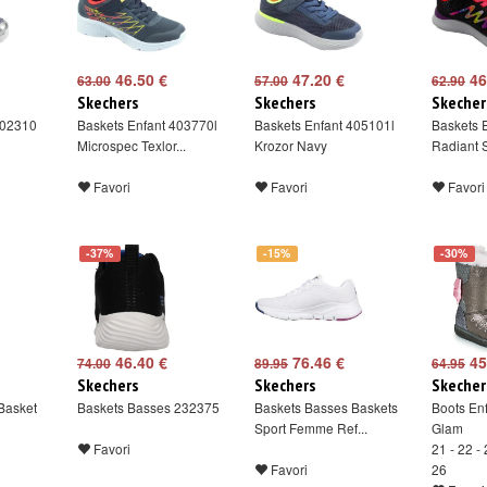
46.50 €
47.20 €
46
63.00
57.00
62.90
Skechers
Skechers
Skecher
302310
Baskets Enfant 403770l
Baskets Enfant 405101l
Baskets 
Microspec Texlor...
Krozor Navy
Radiant S
Favori
Favori
Favori
-37%
-15%
-30%
46.40 €
76.46 €
45
74.00
89.95
64.95
Skechers
Skechers
Skecher
Basket
Baskets Basses 232375
Baskets Basses Baskets
Boots Enf
Sport Femme Ref...
Glam
Favori
21 - 22 - 
Favori
26