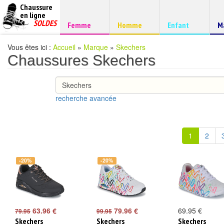
Chaussure
chaussures
en ligne
Chaussure
pas
SOLDES
Chaussure
Chaussure
Chaussure
C
Femme
Homme
Enfant
M
à
cheres
d
petits
prix
Vous êtes ici :
Accueil
»
Marque
»
Skechers
Chaussures Skechers
recherche avancée
1
2
-20%
-20%
63.96 €
79.96 €
69.95 €
79.95
99.95
Skechers
Skechers
Skechers