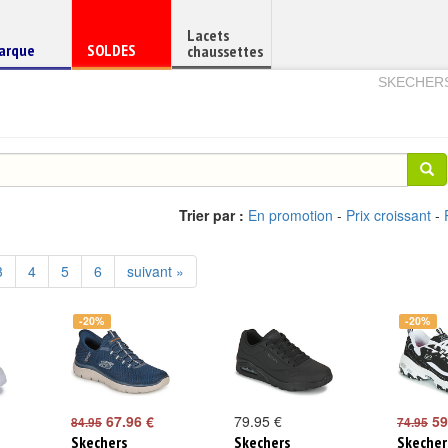
Lacets
haussure
Chaussure
arque
SOLDES
chaussettes
e
en
SKECHER
Trier par :
En promotion
-
Prix croissant
-
3
4
5
6
suivant »
-20%
-20%
67.96 €
79.95 €
59
84.95
74.95
Skechers
Skechers
Skecher