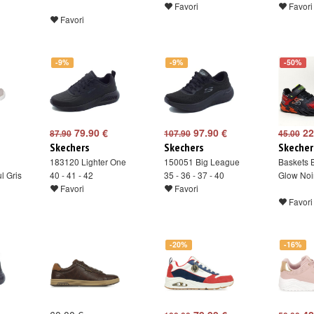
Favori
Favori
Favori
-9%
-9%
-50%
79.90 €
97.90 €
22
87.90
107.90
45.00
Skechers
Skechers
Skecher
183120 Lighter One
150051 Big League
Baskets 
l Gris
40 - 41 - 42
35 - 36 - 37 - 40
Glow Noi
Favori
Favori
Favori
-20%
-16%