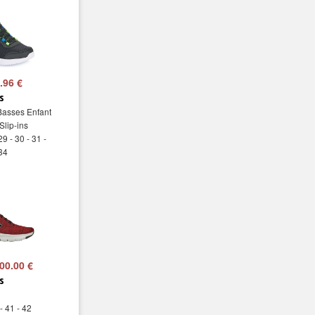
.96 €
s
Basses Enfant
Slip-ins
29 - 30 - 31 -
 34
00.00 €
s
- 41 - 42