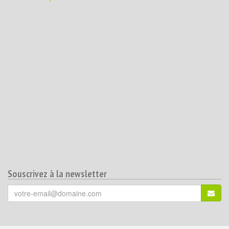
Souscrivez à la newsletter
Votre
S'ins
email
(*)
: