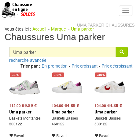
Chaussure
chaussures
en ligne
Toggl
pas
SOLDES
navig
cheres
UMA PARKER CHAUSSURES
Vous êtes ici :
Accueil
»
Marque
»
Uma parker
Chaussures Uma parker
recherche avancée
Trier par :
En promotion
-
Prix croissant
-
Prix décroissant
-39%
-38%
-38%
69.89 €
64.89 €
64.89 €
114.00
104.00
104.00
Uma parker
Uma parker
Uma parker
Baskets Montantes
Baskets Basses
Baskets Basses
300122
460122
580122
Favori
Favori
Favori