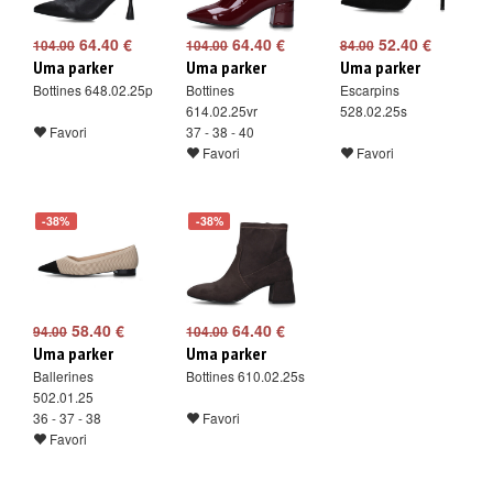
64.40 €
64.40 €
52.40 €
104.00
104.00
84.00
Uma parker
Uma parker
Uma parker
Bottines 648.02.25p
Bottines
Escarpins
614.02.25vr
528.02.25s
Favori
37 - 38 - 40
Favori
Favori
-38%
-38%
58.40 €
64.40 €
94.00
104.00
Uma parker
Uma parker
Ballerines
Bottines 610.02.25s
502.01.25
36 - 37 - 38
Favori
Favori