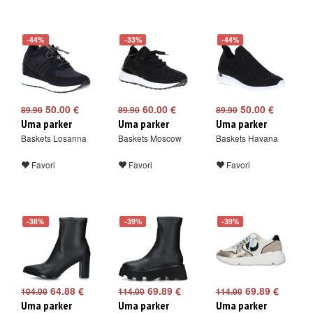
-44%
-33%
-44%
50.00 €
60.00 €
50.00 €
89.90
89.90
89.90
Uma parker
Uma parker
Uma parker
Baskets Losanna
Baskets Moscow
Baskets Havana
Favori
Favori
Favori
-38%
-39%
-39%
64.88 €
69.89 €
69.89 €
104.00
114.00
114.00
Uma parker
Uma parker
Uma parker