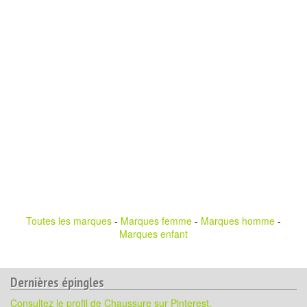
Toutes les marques
-
Marques femme
-
Marques homme
-
Marques enfant
Dernières épingles
Consultez le profil de Chaussure sur Pinterest.