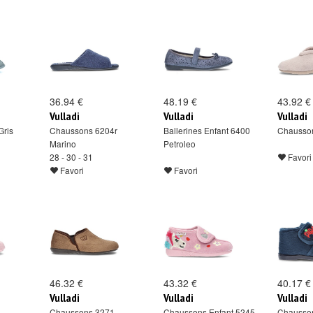
36.94 €
48.19 €
43.92 €
Vulladi
Vulladi
Vulladi
Gris
Chaussons 6204r
Ballerines Enfant 6400
Chausso
Marino
Petroleo
28 - 30 - 31
Favori
Favori
Favori
46.32 €
43.32 €
40.17 €
Vulladi
Vulladi
Vulladi
5
Chaussons 3271
Chaussons Enfant 5245
Chausson