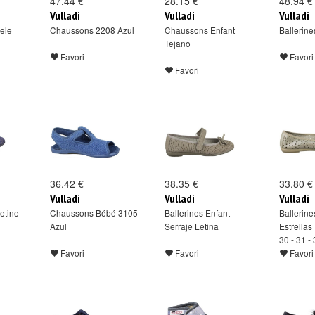
47.44 €
28.15 €
48.94 €
Vulladi
Vulladi
Vulladi
ele
Chaussons 2208 Azul
Chaussons Enfant
Ballerin
Tejano
Favori
Favori
Favori
36.42 €
38.35 €
33.80 €
Vulladi
Vulladi
Vulladi
Letine
Chaussons Bébé 3105
Ballerines Enfant
Ballerine
Azul
Serraje Letina
Estrellas
30 - 31 -
Favori
Favori
Favori