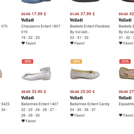
17.99 €
37.99 €
42
20.95
51.00
59.00
Vulladi
Vulladi
Vulladi
 070
Chaussons Enfant 1807
Baskets Enfant Flexibles
Baskets E
019
By Vul·ladi...
By Vul·lad
19 - 22 - 23
23 - 31 - 33
31 - 32 - 
Favori
Favori
Favori
-32%
-29%
-31%
33.90 €
25.00 €
27
49.95
35.00
39.00
Vulladi
Vulladi
Vulladi
t 5423
Ballerines Enfant 1407
Ballerines Enfant Candy
Espadrill
- 34 -
22 - 23 - 24 - 26 - 27 -
34 - 35 - 36 - 37
28 - 29 - 30
Favori
Favori
Favori