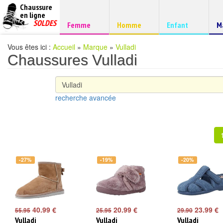
Chaussure
chaussures
en ligne
Chaussure
pas
SOLDES
Chaussure
Chaussure
Chaussure
C
Femme
Homme
Enfant
M
à
cheres
d
petits
prix
Vous êtes ici :
Accueil
»
Marque
»
Vulladi
Chaussures Vulladi
recherche avancée
-27%
-19%
-20%
40.99 €
20.99 €
23.99 €
55.95
25.95
29.90
Vulladi
Vulladi
Vulladi