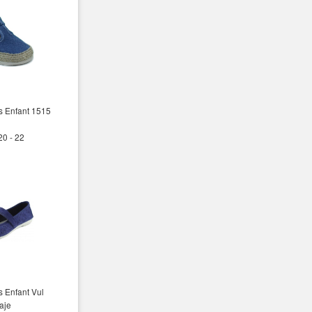
s Enfant 1515
20 - 22
s Enfant Vul
aje