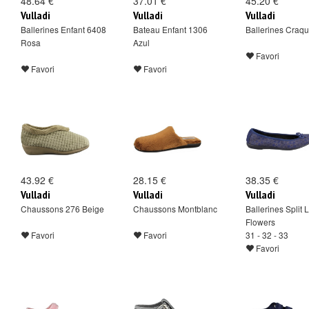
48.64 €
37.01 €
45.20 €
Vulladi
Vulladi
Vulladi
Ballerines Enfant 6408
Bateau Enfant 1306
Ballerines Craqu
Rosa
Azul
Favori
Favori
Favori
43.92 €
28.15 €
38.35 €
Vulladi
Vulladi
Vulladi
Chaussons 276 Beige
Chaussons Montblanc
Ballerines Split 
Flowers
Favori
Favori
31 - 32 - 33
Favori