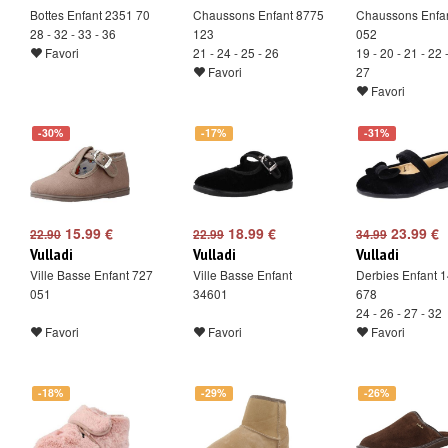
Bottes Enfant 2351 70
Chaussons Enfant 8775
Chaussons Enfa
28 - 32 - 33 - 36
123
052
Favori
21 - 24 - 25 - 26
19 - 20 - 21 - 22 
Favori
27
Favori
-30%
-17%
-31%
15.99 €
18.99 €
23.99 €
22.90
22.99
34.99
Vulladi
Vulladi
Vulladi
Ville Basse Enfant 727
Ville Basse Enfant
Derbies Enfant 
051
34601
678
24 - 26 - 27 - 32
Favori
Favori
Favori
-18%
-29%
-26%