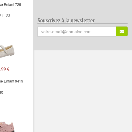
se Enfant 729
21 - 23
Souscrivez à la newsletter
Votre
S'ins
email
(*)
:
.99 €
se Enfant 9419
 30