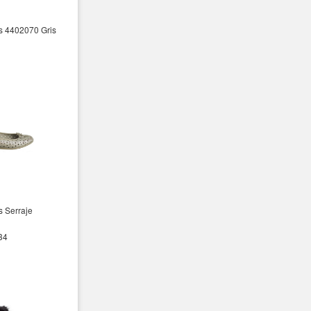
es 4402070 Gris
s Serraje
 34