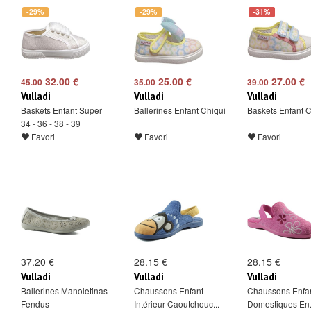
-29%
-29%
-31%
32.00 €
25.00 €
27.00 €
45.00
35.00
39.00
Vulladi
Vulladi
Vulladi
Baskets Enfant Super
Ballerines Enfant Chiqui
Baskets Enfant C
34 - 36 - 38 - 39
Favori
Favori
Favori
37.20 €
28.15 €
28.15 €
Vulladi
Vulladi
Vulladi
Ballerines Manoletinas
Chaussons Enfant
Chaussons Enfa
Fendus
Intérieur Caoutchouc...
Domestiques En.