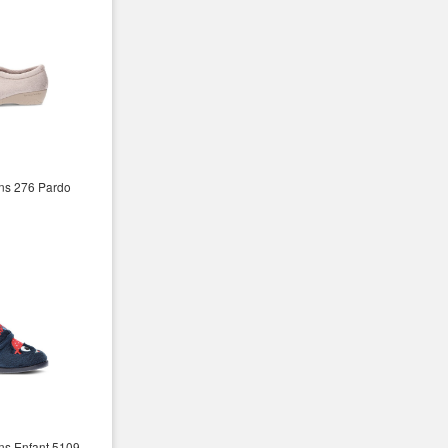
ns 276 Pardo
s Enfant 5109