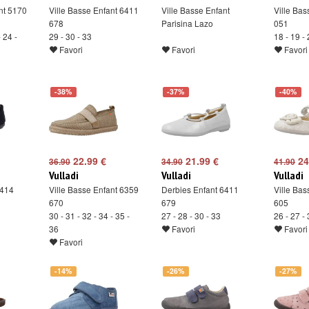
nt 5170
Ville Basse Enfant 6411
Ville Basse Enfant
Ville Bas
678
Parisina Lazo
051
- 24 -
29 - 30 - 33
18 - 19 - 
Favori
Favori
Favori
-38%
-37%
-40%
22.99 €
21.99 €
24
36.90
34.90
41.90
Vulladi
Vulladi
Vulladi
1414
Ville Basse Enfant 6359
Derbies Enfant 6411
Ville Bas
670
679
605
30 - 31 - 32 - 34 - 35 -
27 - 28 - 30 - 33
26 - 27 -
36
Favori
Favori
Favori
-14%
-26%
-27%