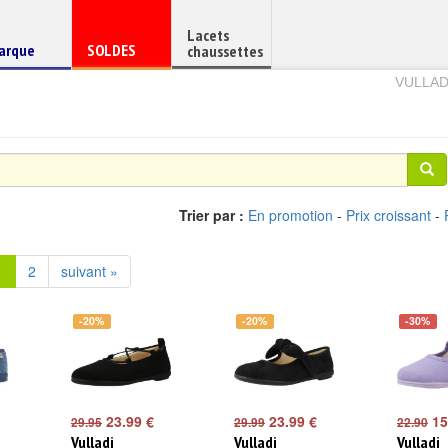
Lacets
haussure
Chaussure
arque
SOLDES
chaussettes
e
en
VULLAD
Trier par :
En promotion
-
Prix croissant
-
1
2
suivant »
-20%
-20%
-30%
23.99 €
23.99 €
15
29.95
29.99
22.90
Vulladi
Vulladi
Vulladi