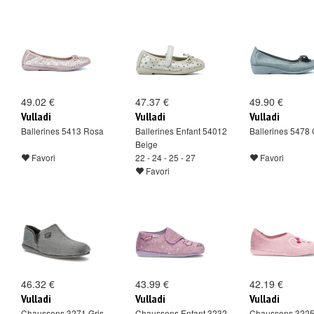
49.02 €
47.37 €
49.90 €
Vulladi
Vulladi
Vulladi
Ballerines 5413 Rosa
Ballerines Enfant 54012
Ballerines 5478 
Beige
Favori
22 - 24 - 25 - 27
Favori
Favori
46.32 €
43.99 €
42.19 €
Vulladi
Vulladi
Vulladi
Chaussons 3271 Gris
Chaussons Enfant 3232
Chaussons 322