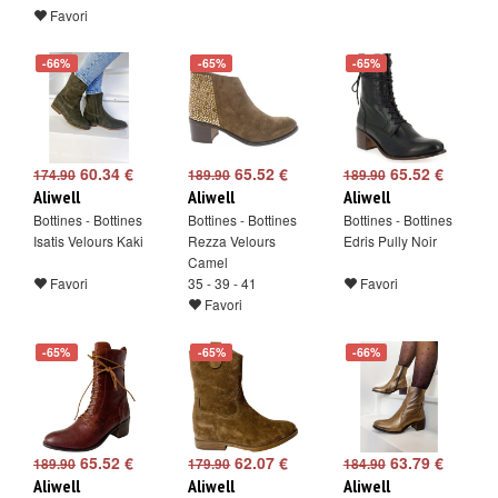
Favori
-66%
-65%
-65%
60.34 €
65.52 €
65.52 €
174.90
189.90
189.90
Aliwell
Aliwell
Aliwell
Bottines - Bottines
Bottines - Bottines
Bottines - Bottines
Isatis Velours Kaki
Rezza Velours
Edris Pully Noir
Camel
Favori
35 - 39 - 41
Favori
Favori
-65%
-65%
-66%
65.52 €
62.07 €
63.79 €
189.90
179.90
184.90
Aliwell
Aliwell
Aliwell