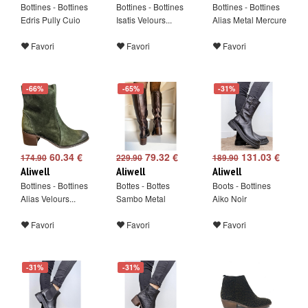
Bottines - Bottines
Bottines - Bottines
Bottines - Bottines
Edris Pully Cuio
Isatis Velours...
Alias Metal Mercure
Favori
Favori
Favori
-66%
-65%
-31%
60.34 €
79.32 €
131.03 €
174.90
229.90
189.90
Aliwell
Aliwell
Aliwell
Bottines - Bottines
Bottes - Bottes
Boots - Bottines
Alias Velours...
Sambo Metal
Aiko Noir
Favori
Favori
Favori
-31%
-31%