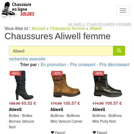
Chaussure
chaussures
en ligne
Toggl
pas
SOLDES
navig
cheres
ALIWELL CHAUSSURES FEMME
Vous êtes ici :
Accueil
»
Chaussure femme
»
Aliwell
Chaussures Aliwell femme
recherche avancée
Trier par :
En promotion
-
Prix croissant
-
Prix décroissant
-65%
-42%
-42%
65.52 €
100.57 €
100.57 €
189.90
174.90
174.90
Aliwell
Aliwell
Aliwell
Bottes - Bottes
Bottines - Bottines
Bottines - Bottines
Borneo Velours
Milo Velours Camel
Milo Pully Noir
Noir
Favori
Favori