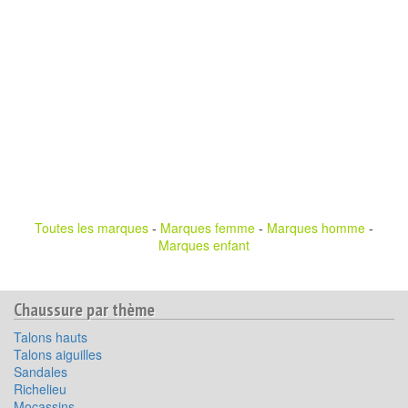
Toutes les marques
-
Marques femme
-
Marques homme
-
Marques enfant
Chaussure par thème
Talons hauts
Talons aiguilles
Sandales
Richelieu
Mocassins