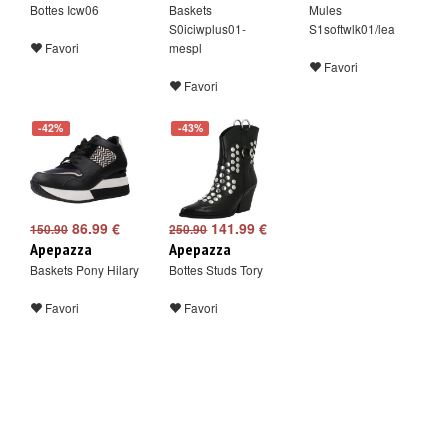
Bottes Icw06
Baskets
Mules
S0iciwplus01-
S1softwlk01/lea
Favori
mespl
Favori
Favori
-42%
-43%
86.99 €
141.99 €
150.90
250.90
Apepazza
Apepazza
Baskets Pony Hilary
Bottes Studs Tory
Favori
Favori