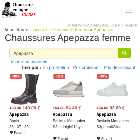
Chaussure
chaussures
en ligne
Toggl
pas
SOLDES
navig
cheres
APEPAZZA CHAUSSURES FEMME
Vous êtes ici :
Accueil
»
Chaussure femme
»
Apepazza
Chaussures Apepazza femme
recherche avancée
Trier par :
En promotion
-
Prix croissant
-
Prix décroissant
-30%
-39%
-39%
140.00 €
94.40 €
93.89 €
199.90
154.00
154.00
Apepazza
Apepazza
Apepazza
Boots -
Baskets Montantes
Baskets Montantes
36 - 37 - 39
S3midhigh01/nys
S3pump02/lea
Favori
Favori
Favori