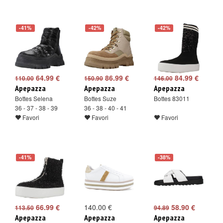
-41%
-42%
-42%
64.99 €
86.99 €
84.99 €
110.00
150.90
146.00
Apepazza
Apepazza
Apepazza
Bottes Selena
Bottes Suze
Bottes 83011
36 - 37 - 38 - 39
36 - 38 - 40 - 41
Favori
Favori
Favori
-41%
-38%
66.99 €
140.00 €
58.90 €
113.50
94.89
Apepazza
Apepazza
Apepazza