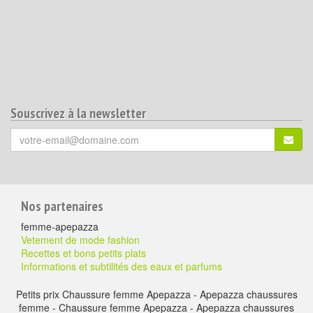
Souscrivez à la newsletter
Votre
S'ins
email
(*)
:
Pour
Nos partenaires
aller
femme-apepazza
plus
Vetement de mode fashion
Recettes et bons petits plats
loin
Informations et subtilités des eaux et parfums
Petits prix Chaussure femme Apepazza - Apepazza chaussures
femme - Chaussure femme Apepazza - Apepazza chaussures