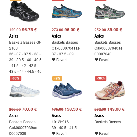
96.75 €
96.00 €
89.00 €
129.00
273.00
252.00
Asics
Asics
Asics
Baskets Basses Gt-
Baskets Basses
Baskets Basses
2160
Cak00007041ae
Cak00007040ae
36 - 37 - 37.5 - 38 -
37 - 37.5 - 39
00007040
39 - 39.5 - 40 - 40.5
Favori
Favori
- 41.5 - 42 - 42.5 -
43.5 - 44 - 44.5 - 45
- 46 - 46.5
-65%
-9%
-36%
Favori
70.00 €
158.50 €
149.00 €
200.00
175.00
232.00
Asics
Asics
Asics
Baskets Basses
1012b916
Baskets Basses -
Cak00007039ae
39 - 40.5 - 41.5
00007039
Favori
Favori