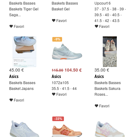
Baskets Basses
Baskets Basses
Upcourt 6
Baskets Tiger Gel
Basket Gel
37 - 37.5 - 38 - 39 -
Saga...
39.5 - 40 - 40.5 -
Favori
41.5 - 42 - 43.5
Favori
Favori
-9%
45.00 €
104.50 €
35.00 €
115.00
Asics
Asics
Asics
Baskets Basses
1072a105
Baskets Basses
Basket Japans
35.5 - 41.5 - 44
Baskets Sakura
Favori
Roses...
Favori
Favori
-33%