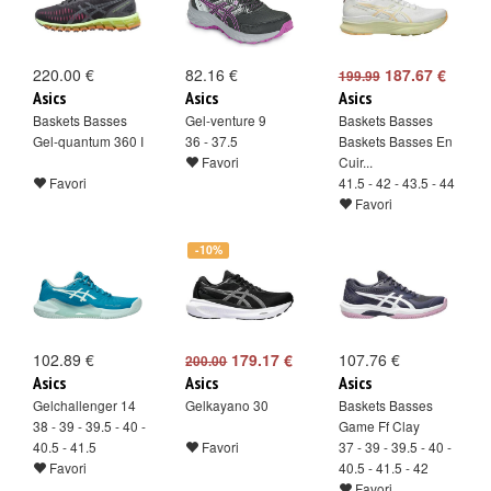
220.00 €
82.16 €
187.67 €
199.99
Asics
Asics
Asics
Baskets Basses
Gel-venture 9
Baskets Basses
Gel-quantum 360 I
36 - 37.5
Baskets Basses En
Favori
Cuir...
Favori
41.5 - 42 - 43.5 - 44
Favori
-10%
102.89 €
179.17 €
107.76 €
200.00
Asics
Asics
Asics
Gelchallenger 14
Gelkayano 30
Baskets Basses
38 - 39 - 39.5 - 40 -
Game Ff Clay
40.5 - 41.5
Favori
37 - 39 - 39.5 - 40 -
Favori
40.5 - 41.5 - 42
Favori