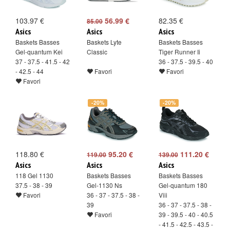
103.97 €
56.99 €
82.35 €
85.00
Asics
Asics
Asics
Baskets Basses
Baskets Lyte
Baskets Basses
Gel-quantum Kei
Classic
Tiger Runner Ii
37 - 37.5 - 41.5 - 42
36 - 37.5 - 39.5 - 40
- 42.5 - 44
Favori
Favori
Favori
-20%
-20%
118.80 €
95.20 €
111.20 €
119.00
139.00
Asics
Asics
Asics
118 Gel 1130
Baskets Basses
Baskets Basses
37.5 - 38 - 39
Gel-1130 Ns
Gel-quantum 180
Favori
36 - 37 - 37.5 - 38 -
Viii
39
36 - 37 - 37.5 - 38 -
Favori
39 - 39.5 - 40 - 40.5
- 41.5 - 42.5 - 43.5 -