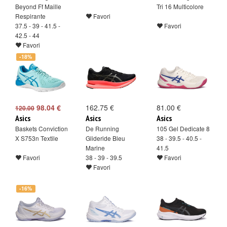
Beyond Ff Maille
Tri 16 Multicolore
Respirante
Favori
37.5 - 39 - 41.5 -
Favori
42.5 - 44
Favori
-18%
98.04 €
162.75 €
81.00 €
120.00
Asics
Asics
Asics
Baskets Conviction
De Running
105 Gel Dedicate 8
X S753n Textile
Glideride Bleu
38 - 39.5 - 40.5 -
Marine
41.5
Favori
38 - 39 - 39.5
Favori
Favori
-16%