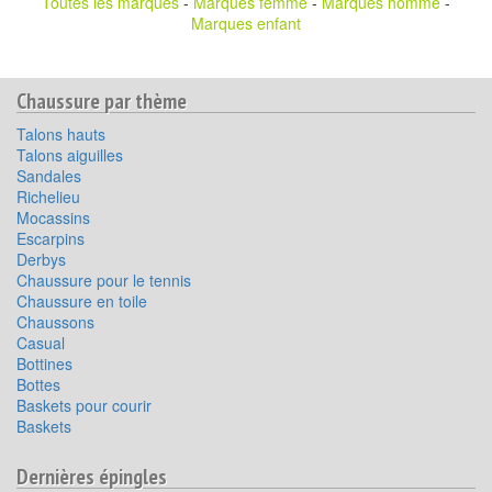
Toutes les marques
-
Marques femme
-
Marques homme
-
Marques enfant
Chaussure par thème
Talons hauts
Talons aiguilles
Sandales
Richelieu
Mocassins
Escarpins
Derbys
Chaussure pour le tennis
Chaussure en toile
Chaussons
Casual
Bottines
Bottes
Baskets pour courir
Baskets
Dernières épingles