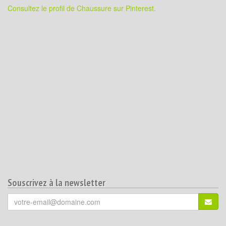
Consultez le profil de Chaussure sur Pinterest.
Souscrivez à la newsletter
Votre
S'ins
email
(*)