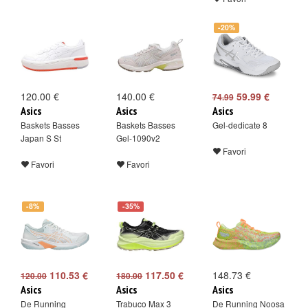
-20%
120.00 €
140.00 €
59.99 €
74.99
Asics
Asics
Asics
Baskets Basses
Baskets Basses
Gel-dedicate 8
Japan S St
Gel-1090v2
Favori
Favori
Favori
-8%
-35%
110.53 €
117.50 €
148.73 €
120.00
180.00
Asics
Asics
Asics
De Running
Trabuco Max 3
De Running Noosa