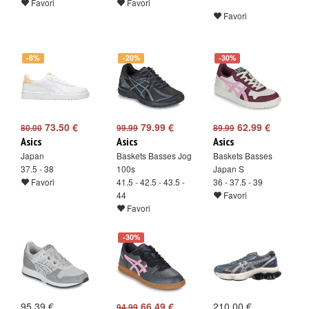
Favori
Favori
Favori
-8%
-20%
-30%
73.50 €
79.99 €
62.99 €
80.00
99.99
89.99
Asics
Asics
Asics
Japan
Baskets Basses Jog
Baskets Basses
37.5 - 38
100s
Japan S
Favori
41.5 - 42.5 - 43.5 -
36 - 37.5 - 39
44
Favori
Favori
-30%
95.39 €
66.49 €
210.00 €
94.99