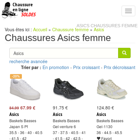
Chaussure
chaussures
en ligne
Toggl
pas
SOLDES
navig
cheres
ASICS CHAUSSURES FEMME
Vous êtes ici :
Accueil
»
Chaussure femme
»
Asics
Chaussures Asics femme
recherche avancée
Trier par :
En promotion
-
Prix croissant
-
Prix décroissant
-20%
67.99 €
91.75 €
124.80 €
84.99
Asics
Asics
Asics
Baskets Basses
Baskets Basses
Baskets Basses
Japan S Pf
Gel-venture 6
Gel-1130
35.5 - 36 - 40 - 40.5
37 - 37.5 - 40.5 - 41
36 - 44.5 - 45.5
- 41.5 - 42
- 41.5 - 42 - 42.5 -
Favori