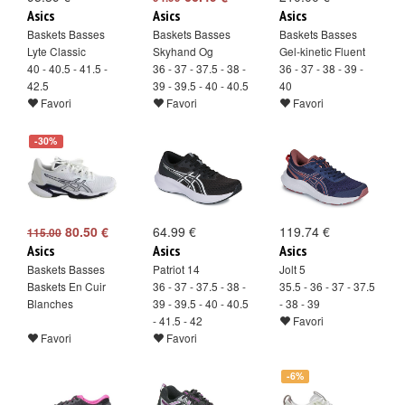
Asics
Asics
Asics
Baskets Basses
Baskets Basses
Baskets Basses
Lyte Classic
Skyhand Og
Gel-kinetic Fluent
40 - 40.5 - 41.5 -
36 - 37 - 37.5 - 38 -
36 - 37 - 38 - 39 -
42.5
39 - 39.5 - 40 - 40.5
40
Favori
Favori
Favori
-30%
80.50 €
64.99 €
119.74 €
115.00
Asics
Asics
Asics
Baskets Basses
Patriot 14
Jolt 5
Baskets En Cuir
36 - 37 - 37.5 - 38 -
35.5 - 36 - 37 - 37.5
Blanches
39 - 39.5 - 40 - 40.5
- 38 - 39
- 41.5 - 42
Favori
Favori
Favori
-6%