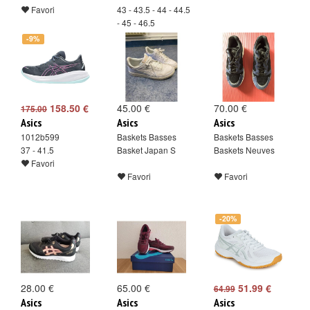
Favori
43 - 43.5 - 44 - 44.5
- 45 - 46.5
Favori
-9%
158.50 €
45.00 €
70.00 €
175.00
Asics
Asics
Asics
1012b599
Baskets Basses
Baskets Basses
37 - 41.5
Basket Japan S
Baskets Neuves
Favori
Favori
Favori
-20%
28.00 €
65.00 €
51.99 €
64.99
Asics
Asics
Asics