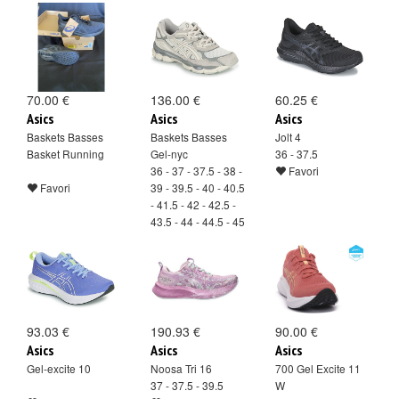
44 - 44.5 - 45
Favori
70.00 €
136.00 €
60.25 €
Asics
Asics
Asics
Baskets Basses
Baskets Basses
Jolt 4
Basket Running
Gel-nyc
36 - 37.5
36 - 37 - 37.5 - 38 -
Favori
Favori
39 - 39.5 - 40 - 40.5
- 41.5 - 42 - 42.5 -
43.5 - 44 - 44.5 - 45
- 46 - 48 - 49
Favori
93.03 €
190.93 €
90.00 €
Asics
Asics
Asics
Gel-excite 10
Noosa Tri 16
700 Gel Excite 11
37 - 37.5 - 39.5
W