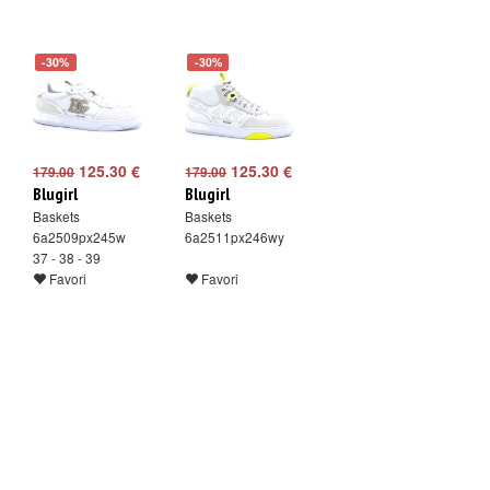
-30%
-30%
125.30 €
125.30 €
179.00
179.00
Blugirl
Blugirl
Baskets
Baskets
6a2509px245w
6a2511px246wy
37 - 38 - 39
Favori
Favori