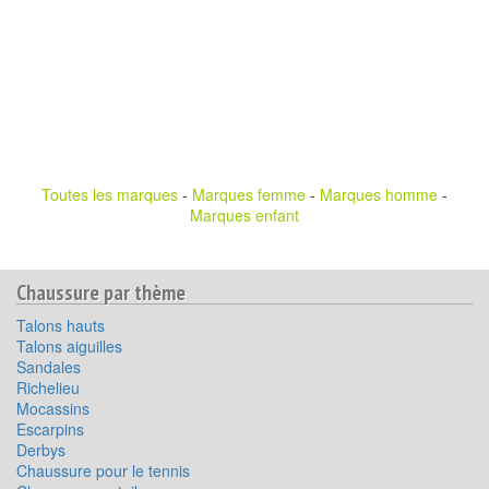
Toutes les marques
-
Marques femme
-
Marques homme
-
Marques enfant
Chaussure par thème
Talons hauts
Talons aiguilles
Sandales
Richelieu
Mocassins
Escarpins
Derbys
Chaussure pour le tennis