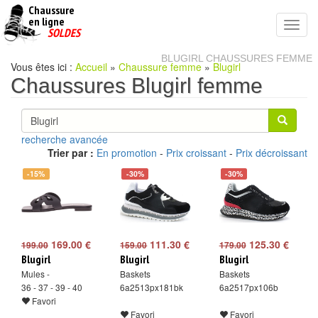
Chaussure
chaussures
en ligne
Toggl
pas
SOLDES
navig
cheres
BLUGIRL CHAUSSURES FEMME
Vous êtes ici :
Accueil
»
Chaussure femme
»
Blugirl
Chaussures Blugirl femme
recherche avancée
Trier par :
En promotion
-
Prix croissant
-
Prix décroissant
-15%
-30%
-30%
169.00 €
111.30 €
125.30 €
199.00
159.00
179.00
Blugirl
Blugirl
Blugirl
Mules -
Baskets
Baskets
36 - 37 - 39 - 40
6a2513px181bk
6a2517px106b
Favori
Favori
Favori