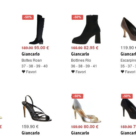
-50%
-50%
95.00 €
82.95 €
119.90 
189.90
165.90
Giancarlo
Giancarlo
Giancar
Bottes Roan
Bottines Rio
Escarpin
37 - 38 - 39 - 40
36 - 38 - 39 - 41
35 - 37 - 
Favori
Favori
Favori
-50%
-50%
€
159.90 €
80.00 €
7
159.90
159.90
Giancarlo
Giancarlo
Giancar