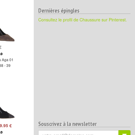
Dernières épingles
Consultez le profil de Chaussure sur Pinterest.
€
lo
s Aga 01
38 - 39
Souscrivez à la newsletter
9.95 €
lo
Votre
S'ins