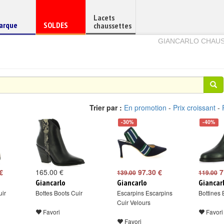
Lacets
haussure
Chaussure
arque
SOLDES
chaussettes
e
en
GIANCARLO CHAU
Trier par :
En promotion
-
Prix croissant
-
-30%
-40%
€
165.00 €
97.30 €
7
139.00
119.00
Giancarlo
Giancarlo
Giancar
uir
Bottes Boots Cuir
Escarpins Escarpins
Bottines 
Cuir Velours
Favori
Favori
Favori