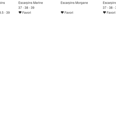
pins
Escarpins Marine
Escarpins Morgane
Escarpin
37 - 38 - 39
37 - 38 - 
8.5 - 39
Favori
Favori
Favori