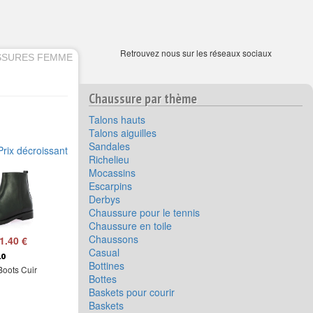
Retrouvez nous sur les réseaux sociaux
SSURES FEMME
Chaussure par thème
Talons hauts
Talons aiguilles
Sandales
Prix décroissant
Richelieu
Mocassins
Escarpins
Derbys
Chaussure pour le tennis
Chaussure en toile
Chaussons
1.40 €
Casual
lo
Bottines
Boots Cuir
Bottes
Baskets pour courir
Baskets