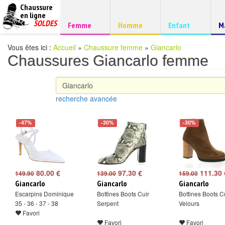
Chaussure
chaussures
en ligne
Chaussure
pas
SOLDES
Chaussure
Chaussure
Chaussure
C
Femme
Homme
Enfant
M
à
cheres
d
petits
prix
Vous êtes ici :
Accueil
»
Chaussure femme
»
Giancarlo
Chaussures Giancarlo femme
recherche avancée
-47%
-30%
-30%
80.00 €
97.30 €
111.30 
149.90
139.00
159.00
Giancarlo
Giancarlo
Giancarlo
Escarpins Dominique
Bottines Boots Cuir
Bottines Boots C
35 - 36 - 37 - 38
Serpent
Velours
Favori
Favori
Favori