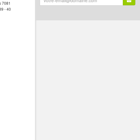
s 7081
email
39 - 40
(*)
: