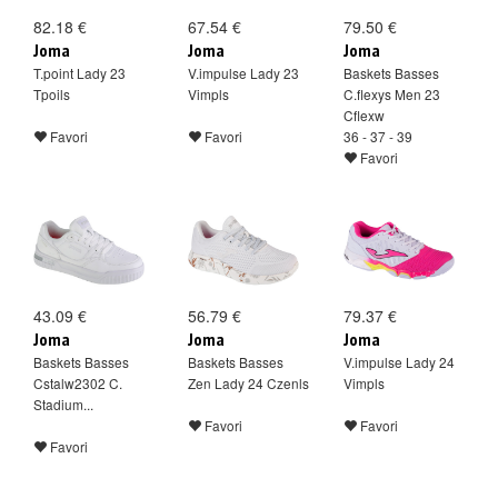
82.18 €
67.54 €
79.50 €
Joma
Joma
Joma
T.point Lady 23
V.impulse Lady 23
Baskets Basses
Tpoils
Vimpls
C.flexys Men 23
Cflexw
Favori
Favori
36 - 37 - 39
Favori
43.09 €
56.79 €
79.37 €
Joma
Joma
Joma
Baskets Basses
Baskets Basses
V.impulse Lady 24
Cstalw2302 C.
Zen Lady 24 Czenls
Vimpls
Stadium...
Favori
Favori
Favori