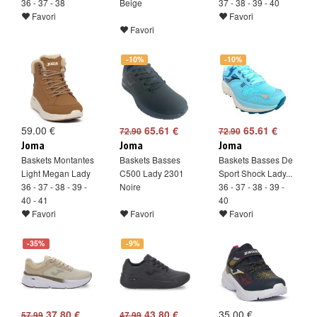
36 - 37 - 38
Beige
37 - 38 - 39 - 40
Favori
Favori
Favori
-10%
-10%
59.00 €
65.61 €
65.61 €
72.90
72.90
Joma
Joma
Joma
Baskets Montantes
Baskets Basses
Baskets Basses De
Light Megan Lady
C500 Lady 2301
Sport Shock Lady...
36 - 37 - 38 - 39 -
Noire
36 - 37 - 38 - 39 -
40 - 41
40
Favori
Favori
Favori
-35%
-9%
37.80 €
43.80 €
35.00 €
57.99
47.99