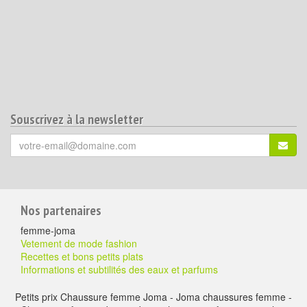
Souscrivez à la newsletter
Votre
S'ins
email
(*)
:
Pour
Nos partenaires
aller
femme-joma
plus
Vetement de mode fashion
Recettes et bons petits plats
loin
Informations et subtilités des eaux et parfums
Petits prix Chaussure femme Joma - Joma chaussures femme -