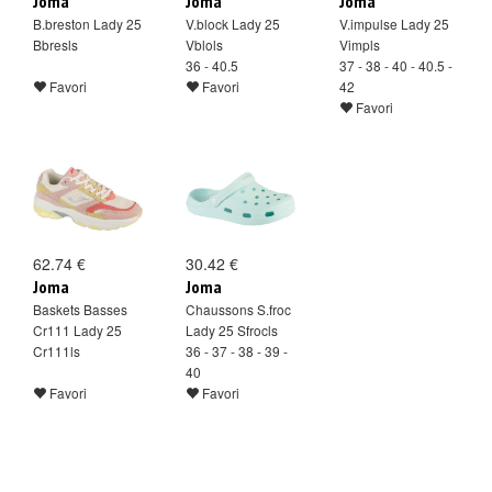
Joma
Joma
Joma
B.breston Lady 25
V.block Lady 25
V.impulse Lady 25
Bbresls
Vblols
Vimpls
36 - 40.5
37 - 38 - 40 - 40.5 -
Favori
Favori
42
Favori
62.74 €
30.42 €
Joma
Joma
Baskets Basses
Chaussons S.froc
Cr111 Lady 25
Lady 25 Sfrocls
Cr111ls
36 - 37 - 38 - 39 -
40
Favori
Favori