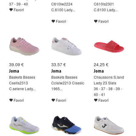
37 - 39 - 40
C610lw2224
C610ls2301
Favori
C.6100 Lady...
C.6100 Lady...
Favori
Favori
39.09 €
33.57 €
24.25 €
Joma
Joma
Joma
Baskets Basses
Baskets Basses
Chaussons S.land
Csells2313
Cclalw2213 Classic
Lady 23 Slals
C.selene Lady...
1965...
36 - 37 - 38 - 39 -
40 - 41
Favori
Favori
Favori