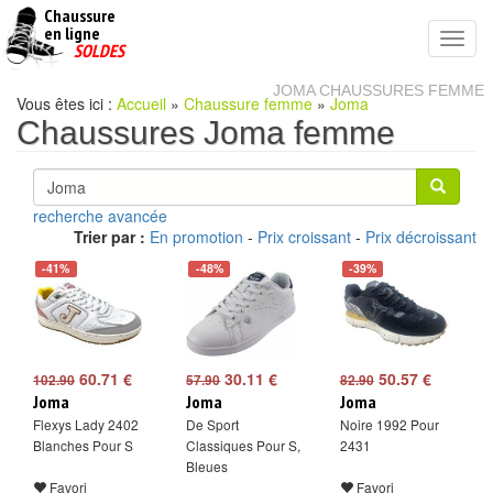
Chaussure
chaussures
en ligne
Toggl
pas
SOLDES
navig
cheres
JOMA CHAUSSURES FEMME
Vous êtes ici :
Accueil
»
Chaussure femme
»
Joma
Chaussures Joma femme
recherche avancée
Trier par :
En promotion
-
Prix croissant
-
Prix décroissant
-41%
-48%
-39%
60.71 €
30.11 €
50.57 €
102.90
57.90
82.90
Joma
Joma
Joma
Flexys Lady 2402
De Sport
Noire 1992 Pour
Blanches Pour S
Classiques Pour S,
2431
Bleues
Favori
Favori