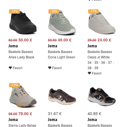
-17%
-18%
-17%
50.00 €
49.00 €
24.00 €
60.00
59.90
29.00
Joma
Joma
Joma
Baskets Basses
Baskets Basses
Baskets Basses
Aries Lady Black
Dona Light Green
Oasis Jr White
34 - 35 - 36 - 37 -
Favori
Favori
38 - 39
Favori
-17%
79.00 €
31.67 €
40.85 €
95.00
Joma
Joma
Joma
Sierra Lady Beige
Baskets Basses
Baskets Basses