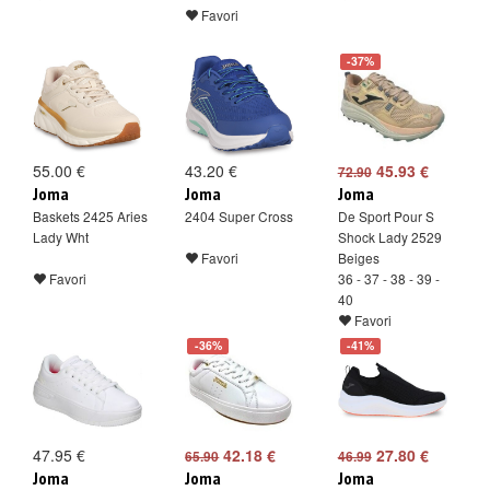
Favori
-37%
55.00 €
43.20 €
45.93 €
72.90
Joma
Joma
Joma
Baskets 2425 Aries
2404 Super Cross
De Sport Pour S
Lady Wht
Shock Lady 2529
Favori
Beiges
Favori
36 - 37 - 38 - 39 -
40
Favori
-36%
-41%
47.95 €
42.18 €
27.80 €
65.90
46.99
Joma
Joma
Joma