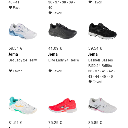
40 - 41
36 - 37 - 38 - 39 -
Favori
Favori
40
Favori
59.54 €
41.09 €
59.54 €
Joma
Joma
Joma
Set Lady 24 Tselw
Elite Lady 24 Relilw
Baskets Basses
Rt50 24 Rrt50w
Favori
Favori
36 - 37 - 41 - 42 -
43 - 44 - 45 - 46
Favori
81.51 €
75.29 €
85.89 €