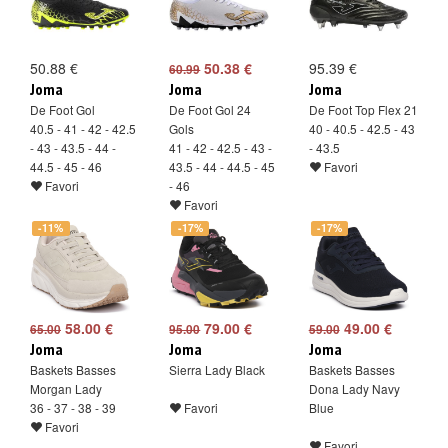
50.88 €
50.38 €
95.39 €
60.99
Joma
Joma
Joma
De Foot Gol
De Foot Gol 24
De Foot Top Flex 21
40.5 - 41 - 42 - 42.5
Gols
40 - 40.5 - 42.5 - 43
- 43 - 43.5 - 44 -
41 - 42 - 42.5 - 43 -
- 43.5
44.5 - 45 - 46
43.5 - 44 - 44.5 - 45
Favori
Favori
- 46
Favori
-11%
-17%
-17%
58.00 €
79.00 €
49.00 €
65.00
95.00
59.00
Joma
Joma
Joma
Baskets Basses
Sierra Lady Black
Baskets Basses
Morgan Lady
Dona Lady Navy
36 - 37 - 38 - 39
Favori
Blue
Favori
Favori