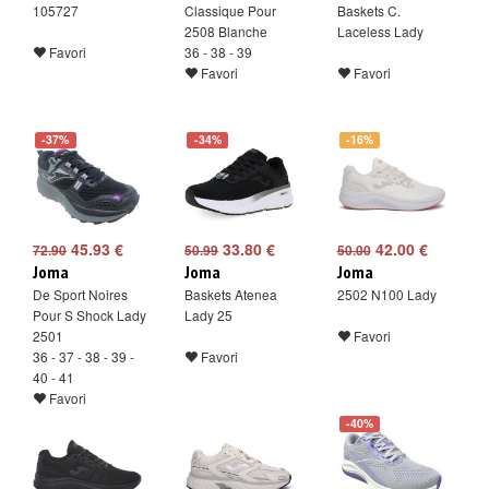
105727
Classique Pour
Baskets C.
2508 Blanche
Laceless Lady
Favori
36 - 38 - 39
Favori
Favori
-37%
-34%
-16%
45.93 €
33.80 €
42.00 €
72.90
50.99
50.00
Joma
Joma
Joma
De Sport Noires
Baskets Atenea
2502 N100 Lady
Pour S Shock Lady
Lady 25
2501
Favori
36 - 37 - 38 - 39 -
Favori
40 - 41
Favori
-40%