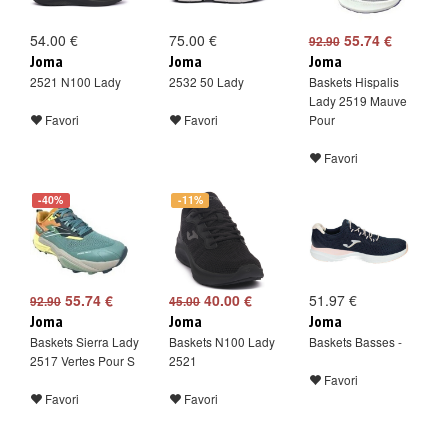
54.00 €
75.00 €
55.74 €
92.90
Joma
Joma
Joma
2521 N100 Lady
2532 50 Lady
Baskets Hispalis
Lady 2519 Mauve
Favori
Favori
Pour
Favori
-40%
-11%
55.74 €
40.00 €
51.97 €
92.90
45.00
Joma
Joma
Joma
Baskets Sierra Lady
Baskets N100 Lady
Baskets Basses -
2517 Vertes Pour S
2521
Favori
Favori
Favori