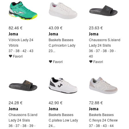
82.46 €
43.09 €
23.63 €
Joma
Joma
Joma
V.block Lady 24
Baskets Basses
Chaussons S.island
Vblols
C.princeton Lady
Lady 24 Sislls
37 - 38 - 42 - 43
23...
36 - 37 - 38 - 39 -
Favori
40
Favori
Favori
24.28 €
42.90 €
72.88 €
Joma
Joma
Joma
Chaussons S.land
Baskets Basses
Baskets Basses
Lady 24 Slals
C.platea Low Lady
C.flexys 24 Cflexw
36 - 37 - 38 - 39 -
24...
37 - 38 - 43 - 44