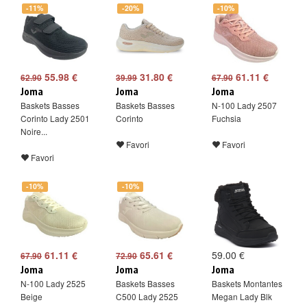
-11%
-20%
-10%
55.98 €
31.80 €
61.11 €
62.90
39.99
67.90
Joma
Joma
Joma
Baskets Basses
Baskets Basses
N-100 Lady 2507
Corinto Lady 2501
Corinto
Fuchsia
Noire...
Favori
Favori
Favori
-10%
-10%
61.11 €
65.61 €
59.00 €
67.90
72.90
Joma
Joma
Joma
N-100 Lady 2525
Baskets Basses
Baskets Montantes
Beige
C500 Lady 2525
Megan Lady Blk