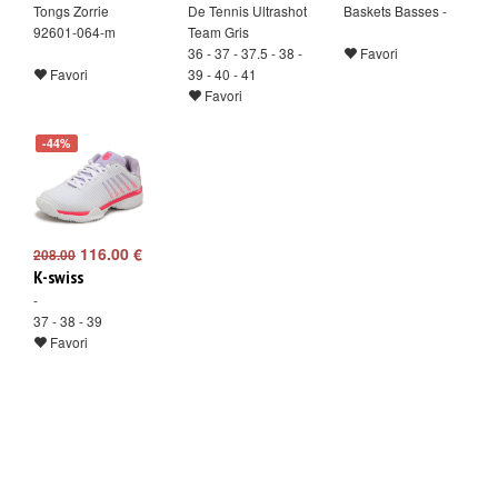
Tongs Zorrie
De Tennis Ultrashot
Baskets Basses -
92601-064-m
Team Gris
36 - 37 - 37.5 - 38 -
Favori
Favori
39 - 40 - 41
Favori
-44%
116.00 €
208.00
K-swiss
-
37 - 38 - 39
Favori