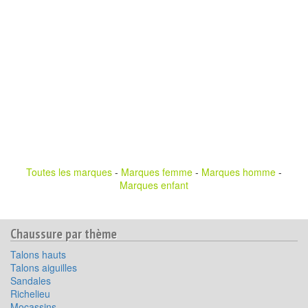
Toutes les marques
-
Marques femme
-
Marques homme
-
Marques enfant
Chaussure par thème
Talons hauts
Talons aiguilles
Sandales
Richelieu
Mocassins