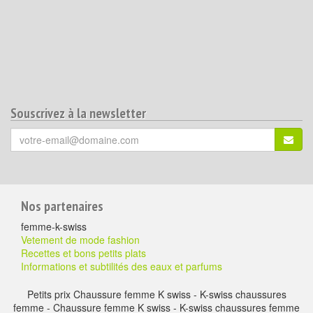
Souscrivez à la newsletter
Votre
S'ins
email
(*)
:
Pour
Nos partenaires
aller
femme-k-swiss
plus
Vetement de mode fashion
Recettes et bons petits plats
loin
Informations et subtilités des eaux et parfums
Petits prix Chaussure femme K swiss - K-swiss chaussures
femme - Chaussure femme K swiss - K-swiss chaussures femme