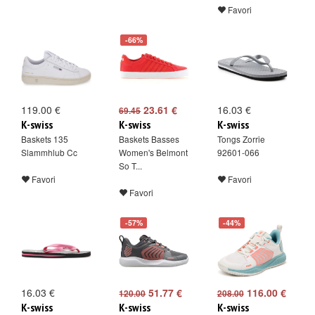
Favori
-66%
119.00 €
23.61 €
16.03 €
69.45
K-swiss
K-swiss
K-swiss
Baskets 135
Baskets Basses
Tongs Zorrie
Slammhlub Cc
Women's Belmont
92601-066
So T...
Favori
Favori
Favori
-57%
-44%
16.03 €
51.77 €
116.00 €
120.00
208.00
K-swiss
K-swiss
K-swiss