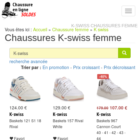
Chaussure
chaussures
en ligne
Toggl
pas
SOLDES
navig
cheres
K-SWISS CHAUSSURES FEMME
Vous êtes ici :
Accueil
»
Chaussure femme
»
K swiss
Chaussures K-swiss femme
recherche avancée
Trier par :
En promotion
-
Prix croissant
-
Prix décroissant
-40%
124.00 €
129.00 €
107.00 €
179.00
K-swiss
K-swiss
K-swiss
Baskets 121 S1 18
Baskets 157 Rival
Baskets 967
Rival
White
Cannon Court
40 - 41 - 42 - 43 -
Favori
Favori
44