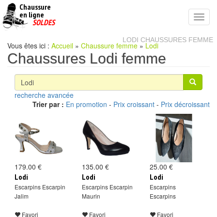
Chaussure
chaussures
en ligne
Toggl
pas
SOLDES
navig
cheres
LODI CHAUSSURES FEMME
Vous êtes ici :
Accueil
»
Chaussure femme
»
Lodi
Chaussures Lodi femme
recherche avancée
Trier par :
En promotion
-
Prix croissant
-
Prix décroissant
179.00 €
135.00 €
25.00 €
Lodi
Lodi
Lodi
Escarpins Escarpin
Escarpins Escarpin
Escarpins
Jalim
Maurin
Escarpins
Favori
Favori
Favori