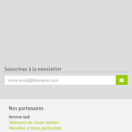
Souscrivez à la newsletter
Votre
S'ins
email
(*)
:
Pour
Nos partenaires
aller
femme-lodi
plus
Vetement de mode fashion
Recettes et bons petits plats