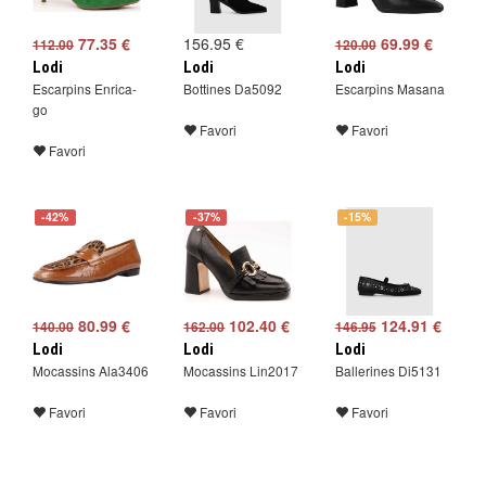
77.35 €
156.95 €
69.99 €
112.00
120.00
Lodi
Lodi
Lodi
Escarpins Enrica-
Bottines Da5092
Escarpins Masana
go
Favori
Favori
Favori
-42%
-37%
-15%
80.99 €
102.40 €
124.91 €
140.00
162.00
146.95
Lodi
Lodi
Lodi
Mocassins Ala3406
Mocassins Lin2017
Ballerines Di5131
Favori
Favori
Favori