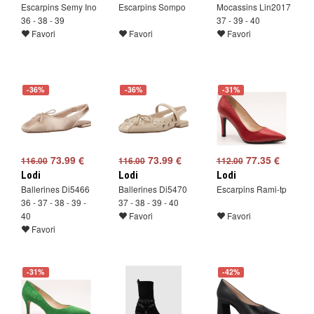
Escarpins Semy Ino
Escarpins Sompo
Mocassins Lin2017
36 - 38 - 39
37 - 39 - 40
Favori
Favori
Favori
-36%
-36%
-31%
73.99 €
73.99 €
77.35 €
116.00
116.00
112.00
Lodi
Lodi
Lodi
Ballerines Di5466
Ballerines Di5470
Escarpins Rami-tp
36 - 37 - 38 - 39 -
37 - 38 - 39 - 40
40
Favori
Favori
Favori
-31%
-42%