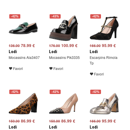
-42%
-43%
-42%
78.99 €
100.99 €
95.99 €
136.00
176.00
166.00
Lodi
Lodi
Lodi
Mocassins Ala3407
Mocassins Pik3335
Escarpins Rimola
Tp
Favori
Favori
Favori
-42%
-42%
-42%
86.99 €
86.99 €
95.99 €
150.00
150.00
166.00
Lodi
Lodi
Lodi