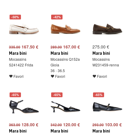
-50%
-42%
167.50 €
167.00 €
275.00 €
335.00
289.00
Mara bini
Mara bini
Mara bini
Mocassins
Mocassins Q152a
Mocassins
S241422 Frida
Gioia
W231459-renna
36 - 36.5
Favori
Favori
Favori
-65%
-65%
-65%
128.00 €
120.00 €
103.00 €
363.00
342.00
293.00
Mara bini
Mara bini
Mara bini