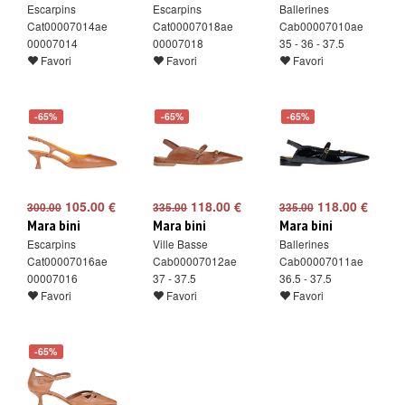
Escarpins
Escarpins
Ballerines
Cat00007014ae
Cat00007018ae
Cab00007010ae
00007014
00007018
35 - 36 - 37.5
Favori
Favori
Favori
-65%
-65%
-65%
105.00 €
118.00 €
118.00 €
300.00
335.00
335.00
Mara bini
Mara bini
Mara bini
Escarpins
Ville Basse
Ballerines
Cat00007016ae
Cab00007012ae
Cab00007011ae
00007016
37 - 37.5
36.5 - 37.5
Favori
Favori
Favori
-65%