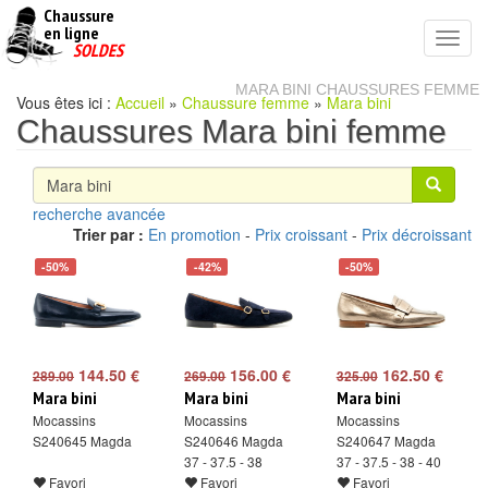
Chaussure
chaussures
en ligne
Toggl
pas
SOLDES
navig
cheres
MARA BINI CHAUSSURES FEMME
Vous êtes ici :
Accueil
»
Chaussure femme
»
Mara bini
Chaussures Mara bini femme
recherche avancée
Trier par :
En promotion
-
Prix croissant
-
Prix décroissant
-50%
-42%
-50%
144.50 €
156.00 €
162.50 €
289.00
269.00
325.00
Mara bini
Mara bini
Mara bini
Mocassins
Mocassins
Mocassins
S240645 Magda
S240646 Magda
S240647 Magda
37 - 37.5 - 38
37 - 37.5 - 38 - 40
Favori
Favori
Favori