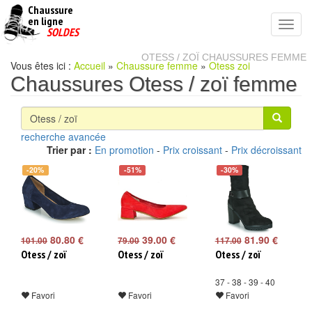
Chaussure
chaussures
en ligne
Toggl
pas
SOLDES
navig
cheres
OTESS / ZOÏ CHAUSSURES FEMME
Vous êtes ici :
Accueil
»
Chaussure femme
»
Otess zoi
Chaussures Otess / zoï femme
recherche avancée
Trier par :
En promotion
-
Prix croissant
-
Prix décroissant
-20%
-51%
-30%
80.80 €
39.00 €
81.90 €
101.00
79.00
117.00
Otess / zoï
Otess / zoï
Otess / zoï
37 - 38 - 39 - 40
Favori
Favori
Favori