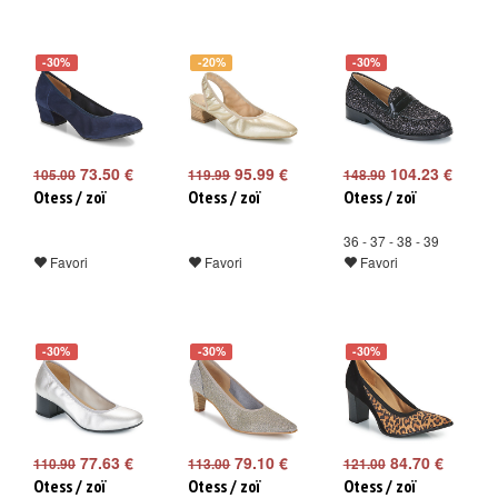
-30%
-20%
-30%
73.50 €
95.99 €
104.23 €
105.00
119.99
148.90
Otess / zoï
Otess / zoï
Otess / zoï
36 - 37 - 38 - 39
Favori
Favori
Favori
-30%
-30%
-30%
77.63 €
79.10 €
84.70 €
110.90
113.00
121.00
Otess / zoï
Otess / zoï
Otess / zoï