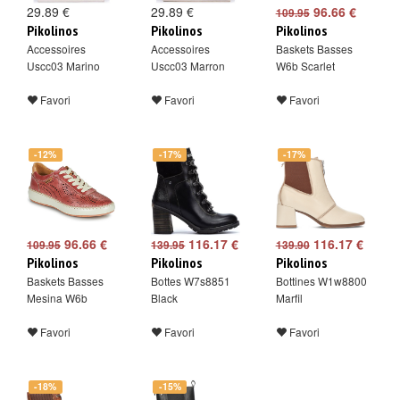
29.89 €
29.89 €
96.66 €
109.95
Pikolinos
Pikolinos
Pikolinos
Accessoires
Accessoires
Baskets Basses
Uscc03 Marino
Uscc03 Marron
W6b Scarlet
Favori
Favori
Favori
-12%
-17%
-17%
96.66 €
116.17 €
116.17 €
109.95
139.95
139.90
Pikolinos
Pikolinos
Pikolinos
Baskets Basses
Bottes W7s8851
Bottines W1w8800
Mesina W6b
Black
Marfil
Favori
Favori
Favori
-18%
-15%