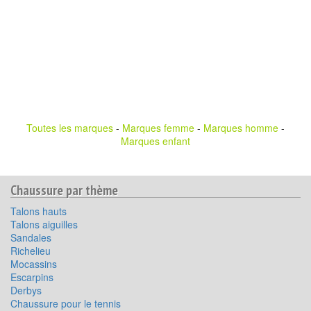
Toutes les marques
-
Marques femme
-
Marques homme
-
Marques enfant
Chaussure par thème
Talons hauts
Talons aiguilles
Sandales
Richelieu
Mocassins
Escarpins
Derbys
Chaussure pour le tennis