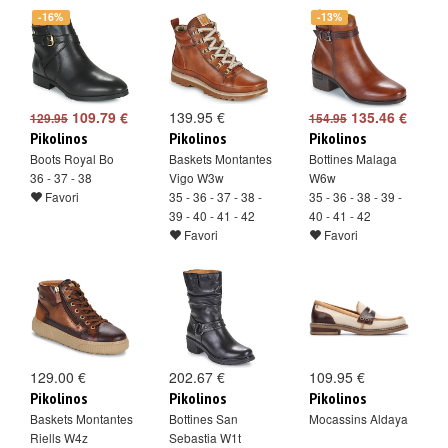
-16%
-13%
109.79 €
139.95 €
135.46 €
129.95
154.95
Pikolinos
Pikolinos
Pikolinos
Boots Royal Bo
Baskets Montantes
Bottines Malaga
36 - 37 - 38
Vigo W3w
W6w
Favori
35 - 36 - 37 - 38 -
35 - 36 - 38 - 39 -
39 - 40 - 41 - 42
40 - 41 - 42
Favori
Favori
129.00 €
202.67 €
109.95 €
Pikolinos
Pikolinos
Pikolinos
Baskets Montantes
Bottines San
Mocassins Aldaya
Riells W4z
Sebastia W1t