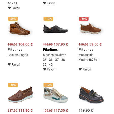
40 - 41
Favori
Favori
-20%
-10%
-50%
104.00 €
107.95 €
59.50 €
130.00
119.95
119.00
Pikolinos
Pikolinos
Pikolinos
Baskets Lagos
Mocassins Jerez
Mocassins
35 - 36 - 37 - 38 -
Madrid4877c1
Favori
39 - 40
Favori
Favori
-19%
-10%
111.90 €
117.30 €
119.95 €
137.90
129.95