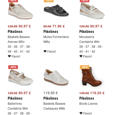
-30%
-20%
-30%
90.97 €
71.96 €
90.97 €
129.95
89.95
129.95
Pikolinos
Pikolinos
Pikolinos
Baskets Basses
Mules Formentera
Mocassins
Arenas W0c
W8q
Cantabria W4r
35 - 36 - 37 - 38 -
36 - 37 - 38 - 39 -
39 - 40 - 41 - 42
Favori
40 - 41 - 42
Favori
Favori
-30%
-20%
90.97 €
119.95 €
119.20 €
129.95
149.00
Pikolinos
Pikolinos
Pikolinos
Ballerines
Baskets Basses
Boots Llanes
Cantabria W4r
Cadaques W8k
36 - 37 - 38 - 39 -
Favori