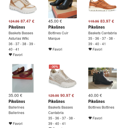
87.47 €
45.00 €
83.97 €
124.95
119.95
Pikolinos
Pikolinos
Pikolinos
Baskets Basses
Bottines Cuir
Baskets Cantabria
Asturias W9c
Marque
35 - 36 - 37 - 38 -
36 - 37 - 38 - 39 -
39 - 40 - 41
40 - 41
Favori
Favori
Favori
-30%
35.00 €
90.97 €
40.00 €
129.95
Pikolinos
Pikolinos
Pikolinos
Ballerines
Baskets Basses
Bottines Bottines
Ballerines
Cantabria
35 - 36 - 37 - 38 -
Favori
Favori
39 - 40 - 41