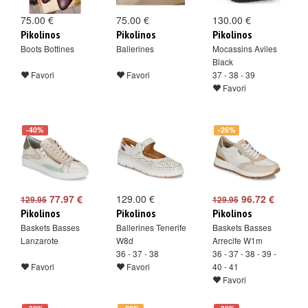
75.00 €
75.00 €
130.00 €
Pikolinos
Pikolinos
Pikolinos
Boots Bottines
Ballerines
Mocassins Aviles
Black
Favori
Favori
37 - 38 - 39
Favori
-40%
-26%
77.97 €
129.00 €
96.72 €
129.95
129.95
Pikolinos
Pikolinos
Pikolinos
Baskets Basses
Ballerines Tenerife
Baskets Basses
Lanzarote
W8d
Arrecife W1m
36 - 37 - 38
36 - 37 - 38 - 39 -
Favori
Favori
40 - 41
Favori