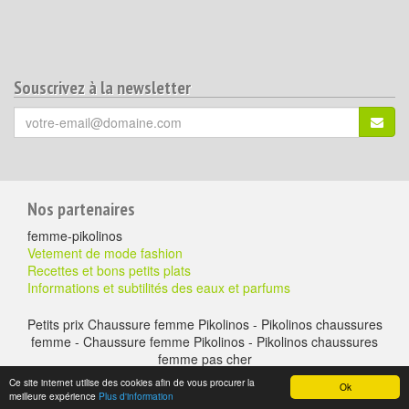
Souscrivez à la newsletter
Votre
S'ins
email
(*)
:
Pour
Nos partenaires
aller
femme-pikolinos
plus
Vetement de mode fashion
Recettes et bons petits plats
loin
Informations et subtilités des eaux et parfums
Petits prix Chaussure femme Pikolinos - Pikolinos chaussures
femme - Chaussure femme Pikolinos - Pikolinos chaussures
femme pas cher
A propos
-
Mentions légales
-
Contactez nous
- Chaussure à petits prix -
Ce site internet utilise des cookies afin de vous procurer la
Ok
chaussure-en-ligne.com © copyright version 2016 - duke & gregouns
meilleure expérience
Plus d'information