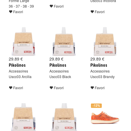
Forme Large
Uscc03 Incolora
36 - 37 - 38 - 39
Favori
Favori
Favori
29.89 €
29.89 €
29.89 €
Pikolinos
Pikolinos
Pikolinos
Accessoires
Accessoires
Accessoires
Uscc03 Arcilla
Uscc03 Black
Uscc03 Brandy
Favori
Favori
Favori
-12%