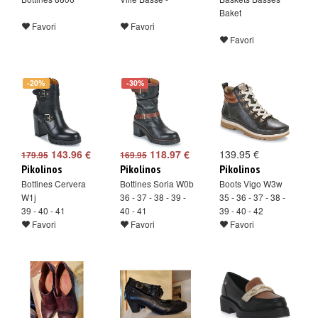
Baket
Favori
Favori
Favori
-20%
-30%
143.96 €
118.97 €
139.95 €
179.95
169.95
Pikolinos
Pikolinos
Pikolinos
Bottines Cervera
Bottines Soria W0b
Boots Vigo W3w
W1j
36 - 37 - 38 - 39 -
35 - 36 - 37 - 38 -
39 - 40 - 41
40 - 41
39 - 40 - 42
Favori
Favori
Favori