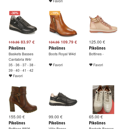
Favori
-30%
-19%
83.97 €
109.79 €
125.00 €
119.95
134.95
Pikolinos
Pikolinos
Pikolinos
Baskets Basses
Boots Royal W4d
Bottines -
Cantabria W4r
35 - 36 - 37 - 38 -
Favori
Favori
39 - 40 - 41 - 42
Favori
155.00 €
99.00 €
65.00 €
Pikolinos
Pikolinos
Pikolinos
Bottines 8806
Ville Basse -
Baskets Basses