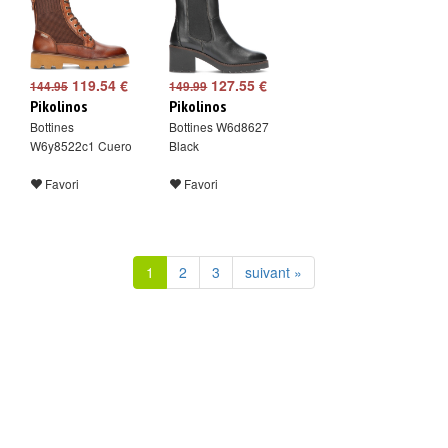
119.54 €
127.55 €
144.95
149.99
Pikolinos
Pikolinos
Bottines
Bottines W6d8627
W6y8522c1 Cuero
Black
Favori
Favori
1
2
3
suivant »