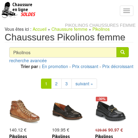
Chaussure
chaussures
en ligne
Toggl
pas
SOLDES
navig
cheres
PIKOLINOS CHAUSSURES FEMME
Vous êtes ici :
Accueil
»
Chaussure femme
»
Pikolinos
Chaussures Pikolinos femme
recherche avancée
Trier par :
En promotion
-
Prix croissant
-
Prix décroissant
1
2
3
suivant »
-30%
140.12 €
109.95 €
90.97 €
129.95
Pikolinos
Pikolinos
Pikolinos