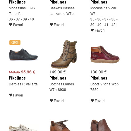
Pikolinos
Pikolinos
Pikolinos
Mocassins 3896
Baskets Basses
Mocassins Vicar
Tenerife
Lanzarote W7b
W6s
36 - 37 - 39 - 40
35 - 36 - 37 - 38 -
Favori
Favori
39 - 40 - 41 - 42
Favori
-20%
95.96 €
149.00 €
130.00 €
119.95
Pikolinos
Pikolinos
Pikolinos
Derbies P. Vallarta
Bottines Llanes
Boots Vitoria Wot-
W7h-8938
7559
Favori
Favori
Favori