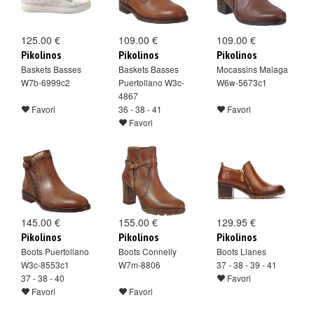
125.00 €
109.00 €
109.00 €
Pikolinos
Pikolinos
Pikolinos
Baskets Basses
Baskets Basses
Mocassins Malaga
W7b-6999c2
Puertollano W3c-
W6w-5673c1
4867
Favori
36 - 38 - 41
Favori
Favori
145.00 €
155.00 €
129.95 €
Pikolinos
Pikolinos
Pikolinos
Boots Puertollano
Boots Connelly
Boots Llanes
W3c-8553c1
W7m-8806
37 - 38 - 39 - 41
37 - 38 - 40
Favori
Favori
Favori