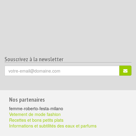
Souscrivez à la newsletter
Votre
S'ins
email
(*)
:
Pour
Nos partenaires
aller
femme-roberto-festa-milano
plus
Vetement de mode fashion
Recettes et bons petits plats
loin
Informations et subtilités des eaux et parfums