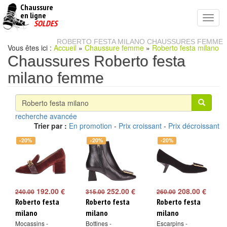
Chaussure
chaussures
en ligne
Toggl
pas
SOLDES
navig
cheres
ROBERTO FESTA MILANO CHAUSSURES FEMME
Vous êtes ici :
Accueil
»
Chaussure femme
»
Roberto festa milano
Chaussures Roberto festa
milano femme
recherche avancée
Trier par :
En promotion
-
Prix croissant
-
Prix décroissant
-20%
-20%
-20%
192.00 €
252.00 €
208.00 €
240.00
315.00
260.00
Roberto festa
Roberto festa
Roberto festa
milano
milano
milano
Mocassins -
Bottines -
Escarpins -