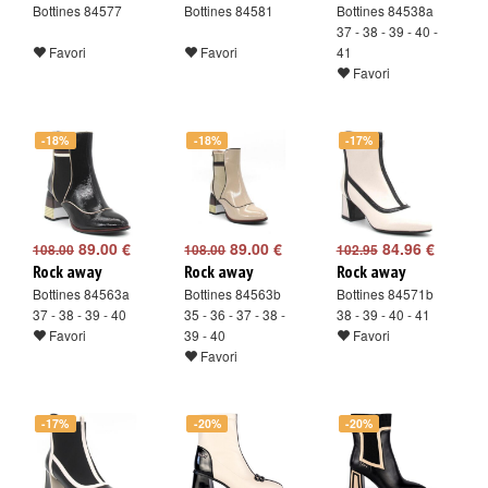
Bottines 84577
Bottines 84581
Bottines 84538a
37 - 38 - 39 - 40 -
Favori
Favori
41
Favori
-18%
-18%
-17%
89.00 €
89.00 €
84.96 €
108.00
108.00
102.95
Rock away
Rock away
Rock away
Bottines 84563a
Bottines 84563b
Bottines 84571b
37 - 38 - 39 - 40
35 - 36 - 37 - 38 -
38 - 39 - 40 - 41
Favori
39 - 40
Favori
Favori
-17%
-20%
-20%