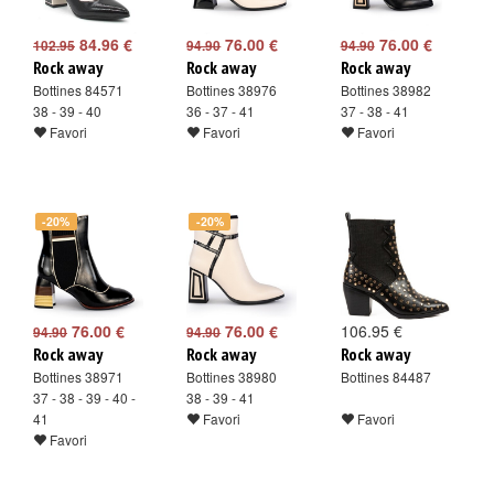
84.96 €
76.00 €
76.00 €
102.95
94.90
94.90
Rock away
Rock away
Rock away
Bottines 84571
Bottines 38976
Bottines 38982
38 - 39 - 40
36 - 37 - 41
37 - 38 - 41
Favori
Favori
Favori
-20%
-20%
76.00 €
76.00 €
106.95 €
94.90
94.90
Rock away
Rock away
Rock away
Bottines 38971
Bottines 38980
Bottines 84487
37 - 38 - 39 - 40 -
38 - 39 - 41
41
Favori
Favori
Favori