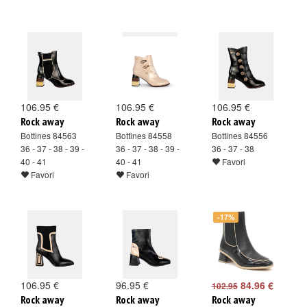
106.95 €
106.95 €
106.95 €
Rock away
Rock away
Rock away
Bottines 84563
Bottines 84558
Bottines 84556
36 - 37 - 38 - 39 -
36 - 37 - 38 - 39 -
36 - 37 - 38
40 - 41
40 - 41
Favori
Favori
Favori
-17%
106.95 €
96.95 €
84.96 €
102.95
Rock away
Rock away
Rock away