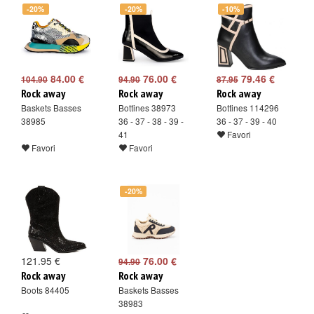
-20%
-20%
-10%
84.00 €
76.00 €
79.46 €
104.90
94.90
87.95
Rock away
Rock away
Rock away
Baskets Basses
Bottines 38973
Bottines 114296
38985
36 - 37 - 38 - 39 -
36 - 37 - 39 - 40
41
Favori
Favori
Favori
-20%
121.95 €
76.00 €
94.90
Rock away
Rock away
Boots 84405
Baskets Basses
38983