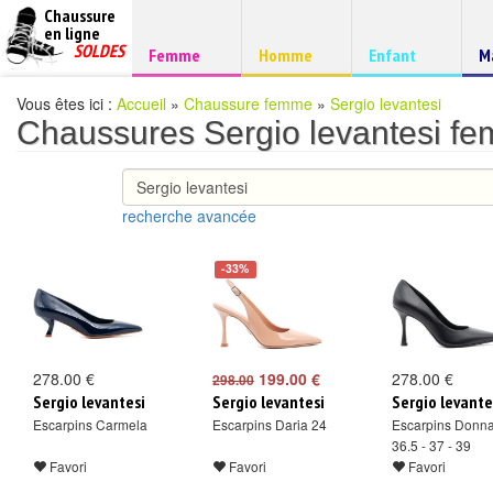
Chaussure
chaussures
en ligne
Chaussure
pas
SOLDES
Chaussure
Chaussure
Chaussure
C
Femme
Homme
Enfant
M
à
cheres
d
petits
prix
Vous êtes ici :
Accueil
»
Chaussure femme
»
Sergio levantesi
Chaussures Sergio levantesi f
recherche avancée
-33%
278.00 €
199.00 €
278.00 €
298.00
Sergio levantesi
Sergio levantesi
Sergio levante
Escarpins Carmela
Escarpins Daria 24
Escarpins Donn
36.5 - 37 - 39
Favori
Favori
Favori