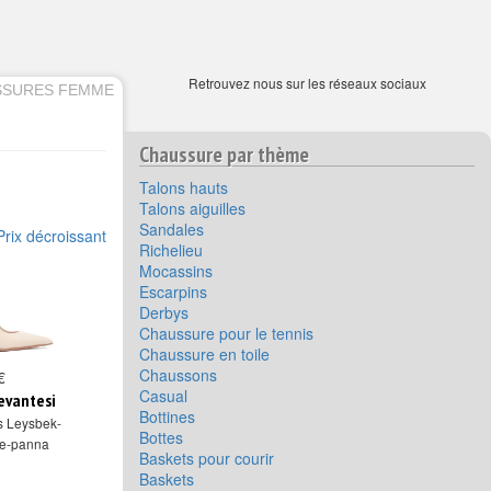
Retrouvez nous sur les réseaux sociaux
SSURES FEMME
Chaussure par thème
Talons hauts
Talons aiguilles
Sandales
Prix décroissant
Richelieu
Mocassins
Escarpins
Derbys
Chaussure pour le tennis
Chaussure en toile
Chaussons
€
Casual
evantesi
Bottines
s Leysbek-
Bottes
re-panna
Baskets pour courir
Baskets