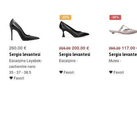
-22%
-56%
260.00 €
200.00 €
117.00 
255.00
265.20
Sergio levantesi
Sergio levantesi
Sergio levante
Escarpins Leysbek-
Escarpins -
Mules -
cachemire-nero
35 - 37 - 38.5
Favori
Favori
Favori