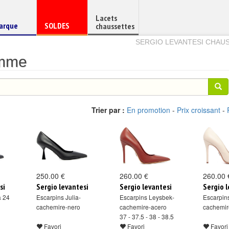
Lacets
haussure
Chaussure
arque
SOLDES
chaussettes
e
en
SERGIO LEVANTESI CHAU
emme
Trier par :
En promotion
-
Prix croissant
-
250.00 €
260.00 €
260.00 
si
Sergio levantesi
Sergio levantesi
Sergio l
a 24
Escarpins Julia-
Escarpins Leysbek-
Escarpin
cachemire-nero
cachemire-acero
cachemi
37 - 37.5 - 38 - 38.5
Favori
Favori
Favori