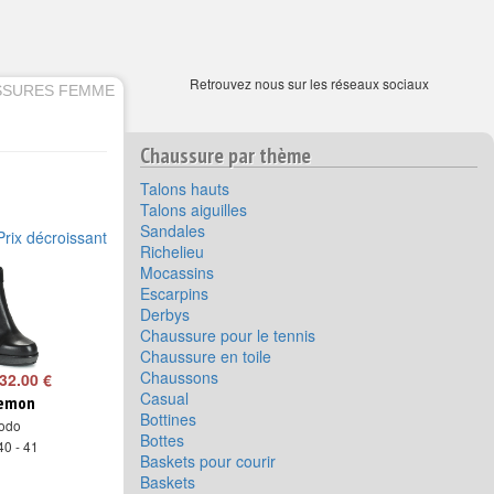
Retrouvez nous sur les réseaux sociaux
SSURES FEMME
Chaussure par thème
Talons hauts
Talons aiguilles
Sandales
Prix décroissant
Richelieu
Mocassins
Escarpins
Derbys
Chaussure pour le tennis
Chaussure en toile
Chaussons
32.00 €
Casual
lemon
Bottines
odo
Bottes
40 - 41
Baskets pour courir
Baskets