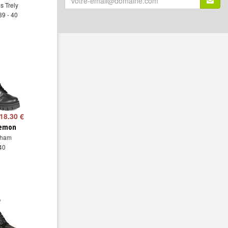
s Trely
email
39 - 40
(*)
:
18.30 €
lemon
oham
 40