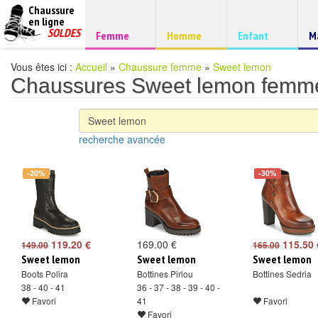
Chaussure
chaussures
en ligne
Chaussure
pas
SOLDES
Chaussure
Chaussure
Chaussure
C
Femme
Homme
Enfant
M
à
cheres
d
petits
prix
Vous êtes ici :
Accueil
»
Chaussure femme
»
Sweet lemon
Chaussures Sweet lemon femm
recherche avancée
-20%
-30%
119.20 €
169.00 €
115.50 
149.00
165.00
Sweet lemon
Sweet lemon
Sweet lemon
Boots Polira
Bottines Pirlou
Bottines Sedria
38 - 40 - 41
36 - 37 - 38 - 39 - 40 -
Favori
41
Favori
Favori