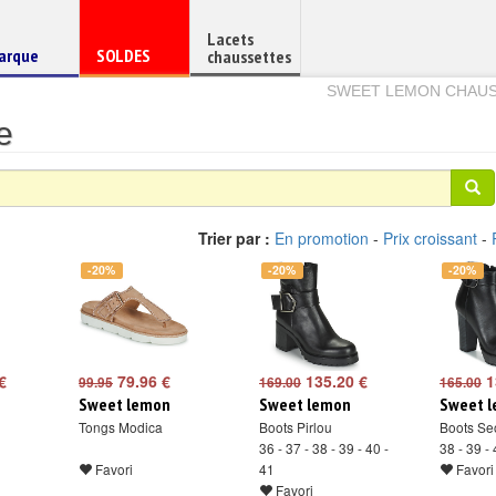
Lacets
haussure
Chaussure
arque
SOLDES
chaussettes
e
en
SWEET LEMON CHAU
e
Trier par :
En promotion
-
Prix croissant
-
-20%
-20%
-20%
€
79.96 €
135.20 €
1
99.95
169.00
165.00
Sweet lemon
Sweet lemon
Sweet 
Tongs Modica
Boots Pirlou
Boots Se
36 - 37 - 38 - 39 - 40 -
38 - 39 - 
Favori
41
Favori
Favori