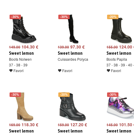
-30%
-30%
-20%
104.30 €
97.30 €
124.00 
149.00
139.00
155.00
Sweet lemon
Sweet lemon
Sweet lemon
Boots Nolwen
Cuissardes Polyca
Boots Papila
37 - 38 - 39
37 - 38 - 39 - 40 
Favori
Favori
Favori
-30%
-20%
-30%
118.30 €
127.20 €
101.50 
169.00
159.00
145.00
Sweet lemon
Sweet lemon
Sweet lemon