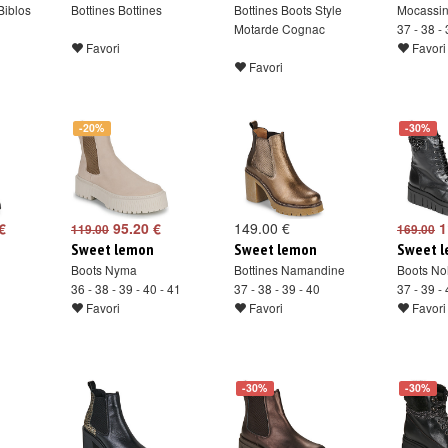
Biblos
Bottines Bottines
Bottines Boots Style
Mocassin
Motarde Cognac
37 - 38 - 
Favori
Favori
Favori
-20%
-30%
€
95.20 €
149.00 €
1
119.00
169.00
Sweet lemon
Sweet lemon
Sweet 
Boots Nyma
Bottines Namandine
Boots N
36 - 38 - 39 - 40 - 41
37 - 38 - 39 - 40
37 - 39 -
Favori
Favori
Favori
-30%
-30%