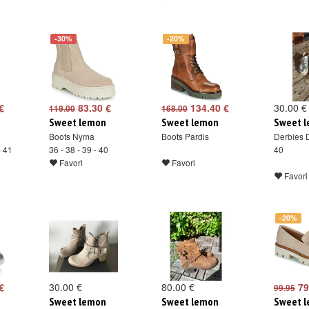
-30%
-20%
€
83.30 €
134.40 €
30.00 €
119.00
168.00
Sweet lemon
Sweet lemon
Sweet 
Boots Nyma
Boots Pardis
Derbies 
- 41
36 - 38 - 39 - 40
40
Favori
Favori
Favori
-20%
€
30.00 €
80.00 €
79
99.95
Sweet lemon
Sweet lemon
Sweet 