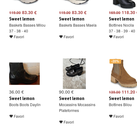
83.30 €
83.30 €
118.30 
119.00
119.00
169.00
Sweet lemon
Sweet lemon
Sweet lemon
Baskets Basses Milou
Baskets Basses Maela
Bottines Nocila
37 - 38 - 40
37 - 38 - 39 - 40
Favori
Favori
Favori
-20%
36.00 €
90.00 €
111.20 
139.00
Sweet lemon
Sweet lemon
Sweet lemon
Boots Boots Daylin
Mocassins Mocassins
Bottines Bilou
Plateformes
Favori
Favori
Favori