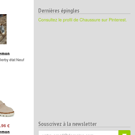
Dernières épingles
Consultez le profil de Chaussure sur Pinterest.
lemon
Derby état Neuf
Souscrivez à la newsletter
.96 €
lemon
Votre
S'ins