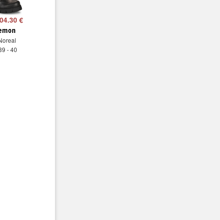
04.30 €
lemon
Noreal
39 - 40