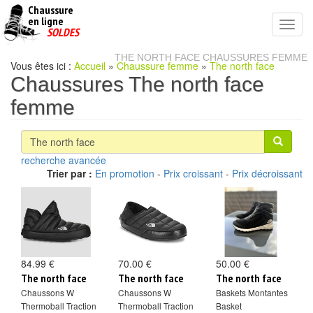
Chaussure
chaussures
en ligne
Toggl
pas
SOLDES
navig
cheres
THE NORTH FACE CHAUSSURES FEMME
Vous êtes ici :
Accueil
»
Chaussure femme
»
The north face
Chaussures The north face
femme
recherche avancée
Trier par :
En promotion
-
Prix croissant
-
Prix décroissant
84.99 €
70.00 €
50.00 €
The north face
The north face
The north face
Chaussons W
Chaussons W
Baskets Montantes
Thermoball Traction
Thermoball Traction
Basket