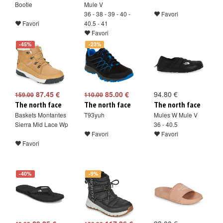
Bootie
Mule V
36 - 38 - 39 - 40 -
Favori
Favori
40.5 - 41
Favori
-45%
-23%
87.45 €
85.00 €
94.80 €
159.00
110.00
The north face
The north face
The north face
Baskets Montantes
T93yuh
Mules W Mule V
Sierra Mid Lace Wp
36 - 40.5
Favori
Favori
Favori
-40%
-9%