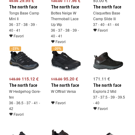
29.95 €
117.96 €
93.00 €
49.95
130.00
The north face
The north face
The north face
Tongs Base Camp
Bottes Neige W
Claquettes Base
Mini Ii
Thermoball Lace
Camp Slide Iii
36 - 37 - 38 - 39 -
Up Wp
37 - 40 - 41 - 44
40 - 41
36 - 37 - 38 - 39 -
Favori
Favori
40 - 41
Favori
-23%
-20%
115.12 €
95.20 €
171.11 €
149.99
119.00
The north face
The north face
The north face
W Hedgehog Gore-
W Offtrail Versa
Exploris 2 Mid
tex
37 - 37.5 - 39 - 39.5
36 - 36.5 - 37 - 41 -
Favori
- 40
42
Favori
Favori