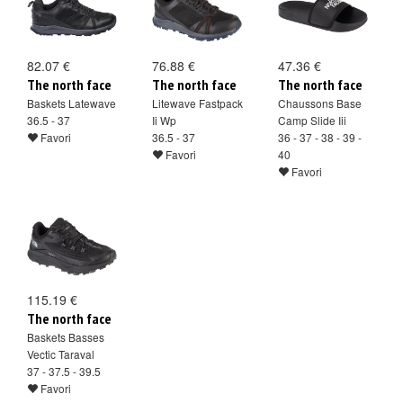
82.07 €
76.88 €
47.36 €
The north face
The north face
The north face
Baskets Latewave
Litewave Fastpack
Chaussons Base
36.5 - 37
Ii Wp
Camp Slide Iii
Favori
36.5 - 37
36 - 37 - 38 - 39 -
Favori
40
Favori
115.19 €
The north face
Baskets Basses
Vectic Taraval
37 - 37.5 - 39.5
Favori