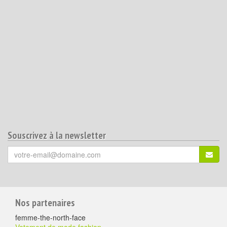
Souscrivez à la newsletter
Votre
S'ins
email
(*)
:
Pour
Nos partenaires
aller
femme-the-north-face