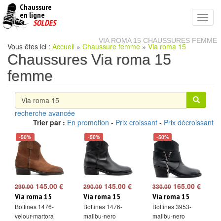
Chaussure
chaussures
en ligne
Toggl
pas
SOLDES
navig
cheres
VIA ROMA 15 CHAUSSURES FEMME
Vous êtes ici :
Accueil
»
Chaussure femme
»
Via roma 15
Chaussures Via roma 15
femme
recherche avancée
Trier par :
En promotion
-
Prix croissant
-
Prix décroissant
-50%
-50%
-50%
145.00 €
145.00 €
165.00 €
290.00
290.00
330.00
Via roma 15
Via roma 15
Via roma 15
Bottines 1476-
Bottines 1476-
Bottines 3953-
velour-martora
malibu-nero
malibu-nero