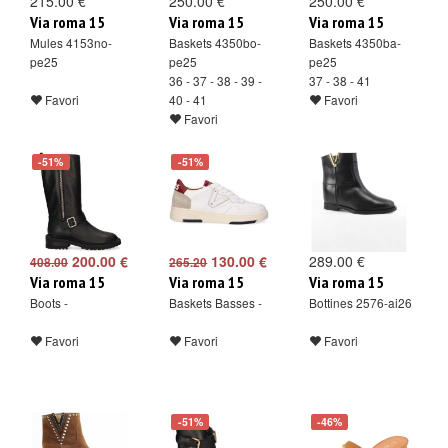
215.00 €
250.00 €
250.00 €
Via roma 15
Via roma 15
Via roma 15
Mules 4153no-
Baskets 4350bo-
Baskets 4350ba-
pe25
pe25
pe25
36 - 37 - 38 - 39 -
37 - 38 - 41
Favori
40 - 41
Favori
Favori
-51%
-51%
200.00 €
130.00 €
289.00 €
408.00
265.20
Via roma 15
Via roma 15
Via roma 15
Boots -
Baskets Basses -
Bottines 2576-ai26
Favori
Favori
Favori
-51%
-46%