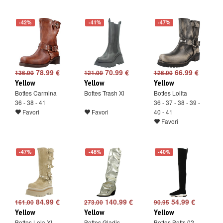
-42%
-41%
-47%
78.99 €
70.99 €
66.99 €
136.00
121.00
126.00
Yellow
Yellow
Yellow
Bottes Carmina
Bottes Trash Xl
Bottes Lolita
36 - 38 - 41
36 - 37 - 38 - 39 -
Favori
Favori
40 - 41
Favori
-47%
-48%
-40%
84.99 €
140.99 €
54.99 €
161.00
273.00
90.95
Yellow
Yellow
Yellow
Bottes Lola Xl
Bottes Gladis
Bottes Betts 02