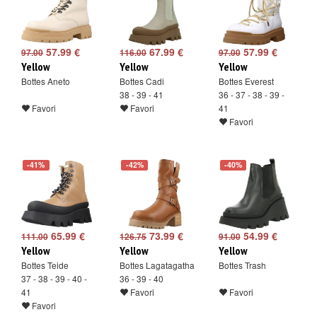
57.99 €
67.99 €
57.99 €
97.00
116.00
97.00
Yellow
Yellow
Yellow
Bottes Aneto
Bottes Cadi
Bottes Everest
38 - 39 - 41
36 - 37 - 38 - 39 -
Favori
Favori
41
Favori
-41%
-42%
-40%
65.99 €
73.99 €
54.99 €
111.00
126.75
91.00
Yellow
Yellow
Yellow
Bottes Teide
Bottes Lagatagatha
Bottes Trash
37 - 38 - 39 - 40 -
36 - 39 - 40
41
Favori
Favori
Favori