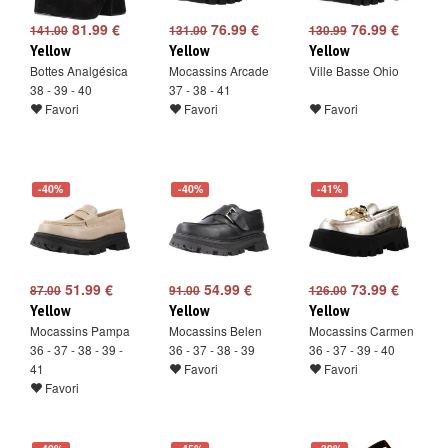
81.99 €
76.99 €
76.99 €
141.00
131.00
130.99
Yellow
Yellow
Yellow
Bottes Analgésica
Mocassins Arcade
Ville Basse Ohio
38 - 39 - 40
37 - 38 - 41
Favori
Favori
Favori
-40%
-40%
-41%
51.99 €
54.99 €
73.99 €
87.00
91.00
126.00
Yellow
Yellow
Yellow
Mocassins Pampa
Mocassins Belen
Mocassins Carmen
36 - 37 - 38 - 39 -
36 - 37 - 38 - 39
36 - 37 - 39 - 40
41
Favori
Favori
Favori