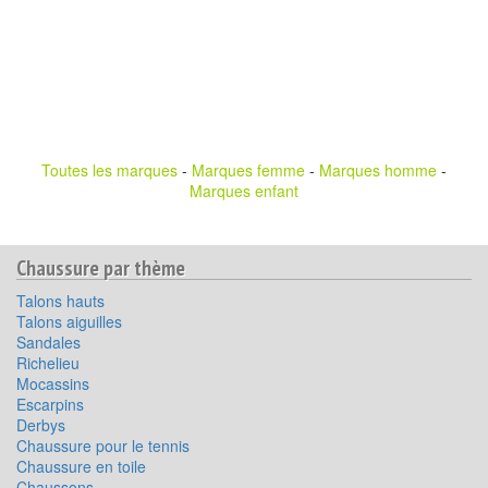
Toutes les marques
-
Marques femme
-
Marques homme
-
Marques enfant
Chaussure par thème
Talons hauts
Talons aiguilles
Sandales
Richelieu
Mocassins
Escarpins
Derbys
Chaussure pour le tennis
Chaussure en toile
Chaussons