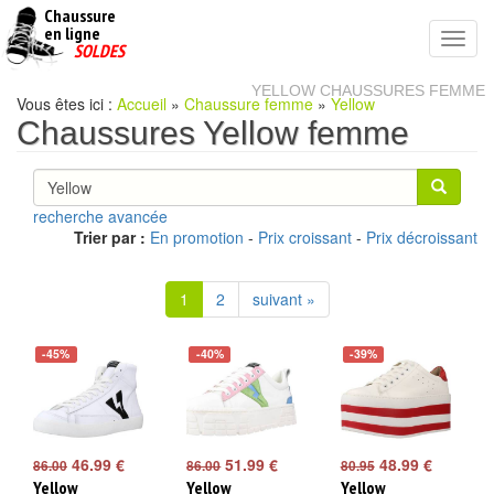
Chaussure
chaussures
en ligne
Toggl
pas
SOLDES
navig
cheres
YELLOW CHAUSSURES FEMME
Vous êtes ici :
Accueil
»
Chaussure femme
»
Yellow
Chaussures Yellow femme
recherche avancée
Trier par :
En promotion
-
Prix croissant
-
Prix décroissant
1
2
suivant »
-45%
-40%
-39%
46.99 €
51.99 €
48.99 €
86.00
86.00
80.95
Yellow
Yellow
Yellow