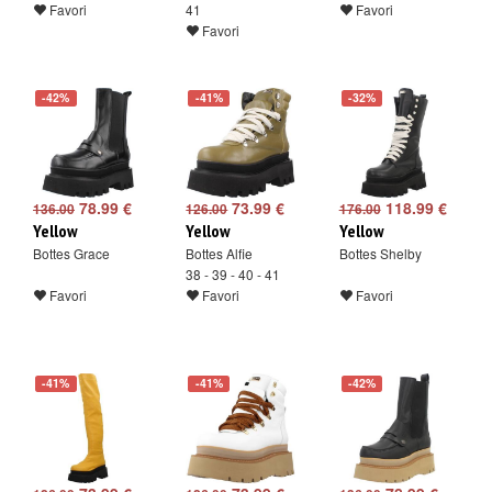
Favori
41
Favori
Favori
-42%
-41%
-32%
78.99 €
73.99 €
118.99 €
136.00
126.00
176.00
Yellow
Yellow
Yellow
Bottes Grace
Bottes Alfie
Bottes Shelby
38 - 39 - 40 - 41
Favori
Favori
Favori
-41%
-41%
-42%