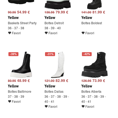
54.99 €
79.99 €
81.99 €
90.95
136.95
141.00
Yellow
Yellow
Yellow
Baskets Street Party
Bottes Detroit
Bottes Boldest
36 - 37 - 38
38 - 39 - 40
Favori
Favori
Favori
-39%
-31%
-42%
48.99 €
82.99 €
73.99 €
80.95
121.00
126.95
Yellow
Yellow
Yellow
Bottes Baltimore
Bottes Dallas
Bottes Alberta
37 - 38 - 39
36 - 37 - 38 - 39 -
36 - 37 - 38 - 39 -
Favori
40 - 41
40 - 41
Favori
Favori