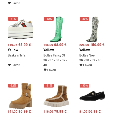
Favori
-41%
-32%
-33%
65.99 €
98.99 €
150.99 €
110.95
146.00
226.00
Yellow
Yellow
Yellow
Baskets Tyra
Bottes Fancy Xl
Bottes Noé
36 - 37 - 38 - 39 -
36 - 38 - 39 - 40
Favori
40
Favori
Favori
-32%
-31%
-30%
95.99 €
79.99 €
56.99 €
141.00
116.00
81.00