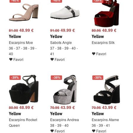
-40%
-45%
-39%
48.99 €
49.99 €
48.99 €
81.00
91.00
80.95
Yellow
Yellow
Yellow
Escarpins Moe
Sabots Angie
Escarpins Silk
36 - 37 - 38 - 39 -
37 - 38 - 39 - 40 -
40
41
Favori
Favori
Favori
-39%
-38%
-38%
48.99 €
43.99 €
43.99 €
80.90
70.95
70.95
Yellow
Yellow
Yellow
Escarpins Rocket
Escarpins Andrea
Escarpins Atame
Queen
38 - 39 - 40
36 - 39 - 41
Favori
Favori