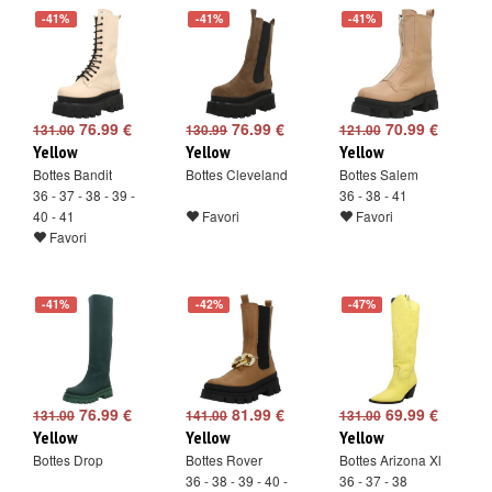
-41%
-41%
-41%
76.99 €
76.99 €
70.99 €
131.00
130.99
121.00
Yellow
Yellow
Yellow
Bottes Bandit
Bottes Cleveland
Bottes Salem
36 - 37 - 38 - 39 -
36 - 38 - 41
40 - 41
Favori
Favori
Favori
-41%
-42%
-47%
76.99 €
81.99 €
69.99 €
131.00
141.00
131.00
Yellow
Yellow
Yellow
Bottes Drop
Bottes Rover
Bottes Arizona Xl
36 - 38 - 39 - 40 -
36 - 37 - 38