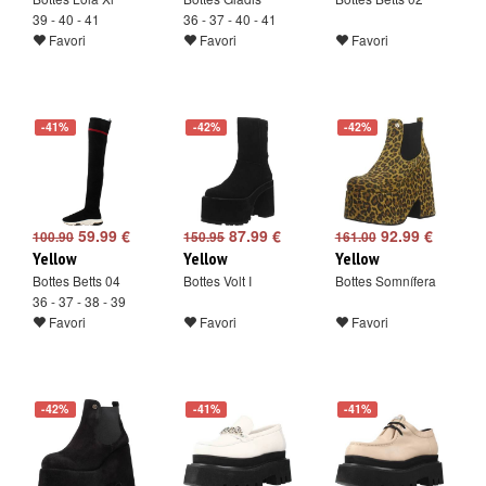
39 - 40 - 41
36 - 37 - 40 - 41
Favori
Favori
Favori
-41%
-42%
-42%
59.99 €
87.99 €
92.99 €
100.90
150.95
161.00
Yellow
Yellow
Yellow
Bottes Betts 04
Bottes Volt I
Bottes Somnífera
36 - 37 - 38 - 39
Favori
Favori
Favori
-42%
-41%
-41%