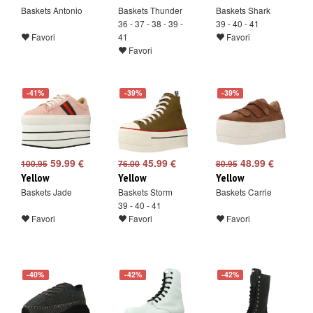
Baskets Antonio
Baskets Thunder
Baskets Shark
36 - 37 - 38 - 39 -
39 - 40 - 41
Favori
41
Favori
Favori
-41%
-39%
-39%
59.99 €
45.99 €
48.99 €
100.95
76.00
80.95
Yellow
Yellow
Yellow
Baskets Jade
Baskets Storm
Baskets Carrie
39 - 40 - 41
Favori
Favori
Favori
-40%
-42%
-42%