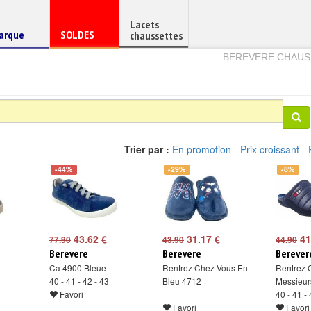
Lacets
haussure
Chaussure
arque
SOLDES
chaussettes
e
en
BEREVERE CHAU
Trier par :
En promotion
-
Prix croissant
-
-44%
-29%
-8%
43.62 €
31.17 €
41
77.90
43.90
44.90
Berevere
Berevere
Berever
Ca 4900 Bleue
Rentrez Chez Vous En
Rentrez 
40 - 41 - 42 - 43
Bleu 4712
Messieurs
Favori
40 - 41 -
Favori
Favori