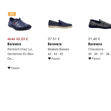
-8%
42.23 €
37.51 €
31.46 €
45.90
Berevere
Berevere
Berevere
Rentrant Chez Lui,
Baskets Basses -
Chaussons -
Gentleman En Bleu
42 - 44 - 45
35 - 36 - 37 - 38 
De...
Favori
Favori
Favori