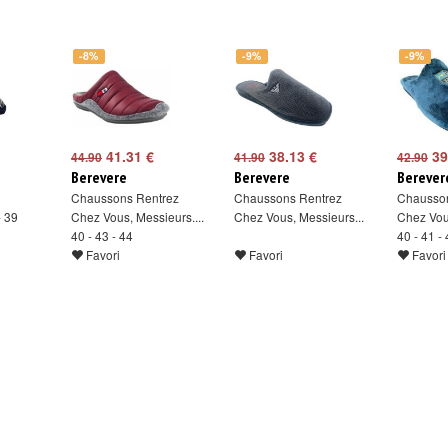
-8%
-9%
-9%
41.31 €
38.13 €
39
44.90
41.90
42.90
Berevere
Berevere
Berever
Chaussons Rentrez
Chaussons Rentrez
Chausson
- 39
Chez Vous, Messieurs....
Chez Vous, Messieurs...
Chez Vous
40 - 43 - 44
40 - 41 -
Favori
Favori
Favori