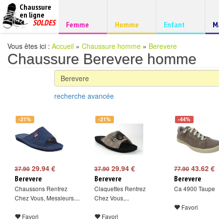
Chaussure
chaussures
en ligne
Chaussure
pas
SOLDES
Chaussure
Chaussure
Chaussure
C
Femme
Homme
Enfant
M
à
cheres
d
petits
prix
Vous êtes ici :
Accueil
»
Chaussure homme
»
Berevere
Chaussure Berevere homme
recherche avancée
-21%
-21%
-44%
29.94 €
29.94 €
43.62 €
37.90
37.90
77.90
Berevere
Berevere
Berevere
Chaussons Rentrez
Claquettes Rentrez
Ca 4900 Taupe
Chez Vous, Messieurs....
Chez Vous,...
Favori
Favori
Favori