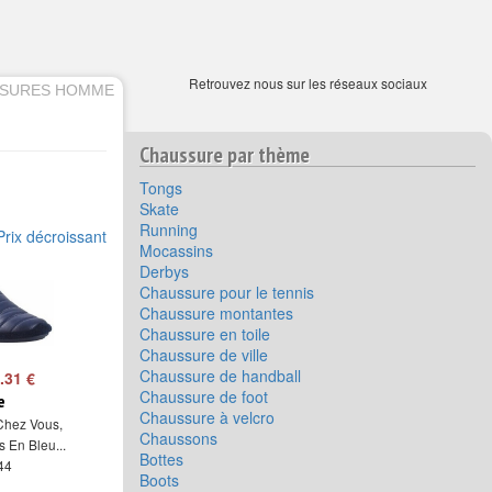
Retrouvez nous sur les réseaux sociaux
SSURES HOMME
Chaussure par thème
Tongs
Skate
Running
Prix décroissant
Mocassins
Derbys
Chaussure pour le tennis
Chaussure montantes
Chaussure en toile
Chaussure de ville
Chaussure de handball
.31 €
Chaussure de foot
e
Chaussure à velcro
Chez Vous,
Chaussons
 En Bleu...
Bottes
 44
Boots