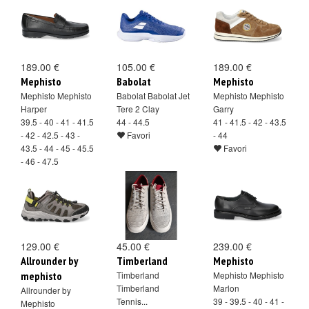
189.00 €
105.00 €
189.00 €
Mephisto
Babolat
Mephisto
Mephisto Mephisto
Babolat Babolat Jet
Mephisto Mephisto
Harper
Tere 2 Clay
Garry
39.5 - 40 - 41 - 41.5
44 - 44.5
41 - 41.5 - 42 - 43.5
- 42 - 42.5 - 43 -
Favori
- 44
43.5 - 44 - 45 - 45.5
Favori
- 46 - 47.5
Favori
129.00 €
45.00 €
239.00 €
Allrounder by
Timberland
Mephisto
mephisto
Timberland
Mephisto Mephisto
Timberland
Marlon
Allrounder by
Tennis...
39 - 39.5 - 40 - 41 -
Mephisto