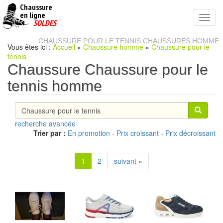
Chaussure
chaussures
en ligne
Toggl
pas
SOLDES
navig
cheres
CHAUSSURE POUR LE TENNIS CHAUSSURES HOMME
Vous êtes ici :
Accueil
»
Chaussure homme
»
Chaussure pour le
tennis
Chaussure Chaussure pour le
tennis homme
recherche avancée
Trier par :
En promotion
-
Prix croissant
-
Prix décroissant
1
2
suivant »