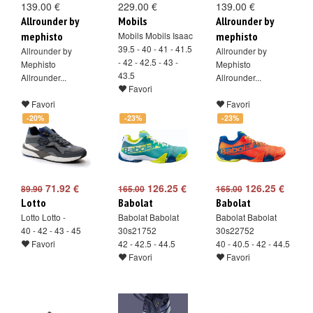
139.00 €
229.00 €
139.00 €
Allrounder by
Mobils
Allrounder by
mephisto
Mobils Mobils Isaac
mephisto
39.5 - 40 - 41 - 41.5
Allrounder by
Allrounder by
- 42 - 42.5 - 43 -
Mephisto
Mephisto
43.5
Allrounder...
Allrounder...
Favori
Favori
Favori
-20%
-23%
-23%
71.92 €
126.25 €
126.25 €
89.90
165.00
165.00
Lotto
Babolat
Babolat
Lotto Lotto -
Babolat Babolat
Babolat Babolat
40 - 42 - 43 - 45
30s21752
30s22752
Favori
42 - 42.5 - 44.5
40 - 40.5 - 42 - 44.5
Favori
Favori