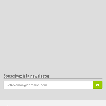
Souscrivez à la newsletter
Votre
S'ins
email
(*)
:
Pour