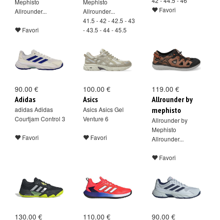
42 - 44.5 - 46
Mephisto
Mephisto
Favori
Allrounder...
Allrounder...
41.5 - 42 - 42.5 - 43
Favori
- 43.5 - 44 - 45.5
Favori
90.00 €
100.00 €
119.00 €
Adidas
Asics
Allrounder by
adidas Adidas
Asics Asics Gel
mephisto
Courtjam Control 3
Venture 6
Allrounder by
Mephisto
Favori
Favori
Allrounder...
Favori
130.00 €
110.00 €
90.00 €